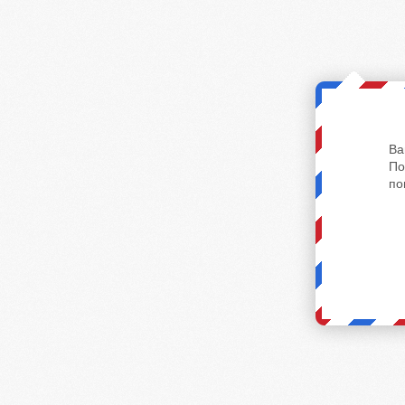
Ва
По
по