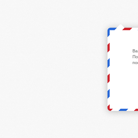
Ва
По
по