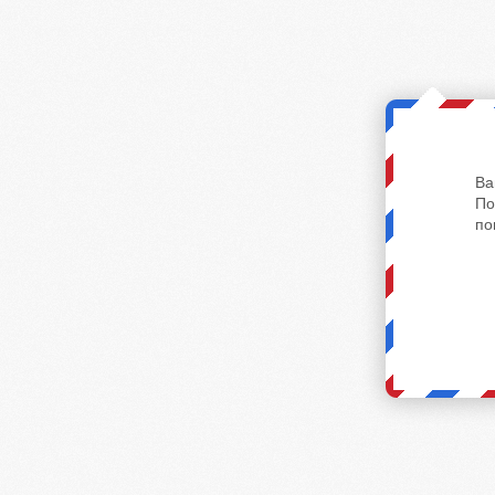
Ва
По
по