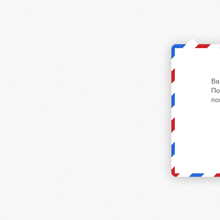
Ва
По
по