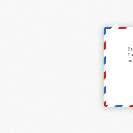
Ва
По
по