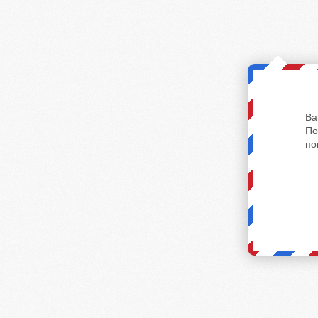
Ва
По
по