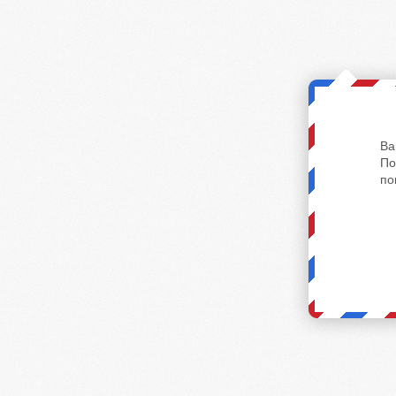
Ва
По
по