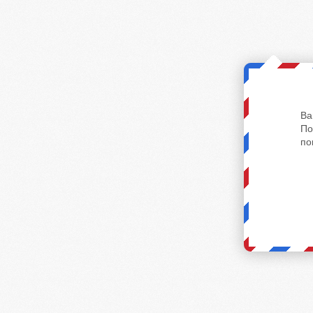
Ва
По
по