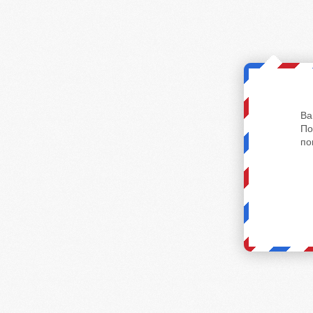
Ва
По
по