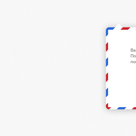
Ва
По
по