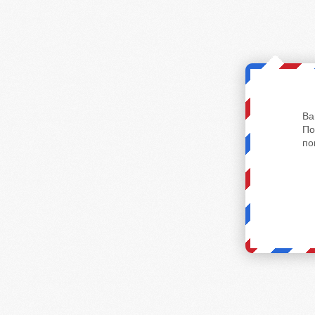
Ва
По
по