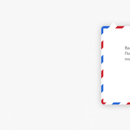
Ва
По
по