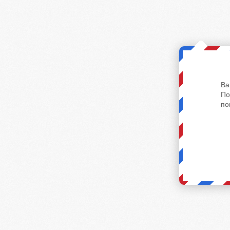
Ва
По
по