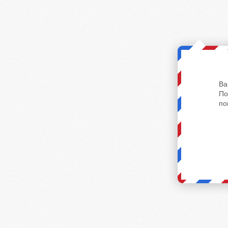
Ва
По
по