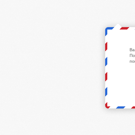
Ва
По
по