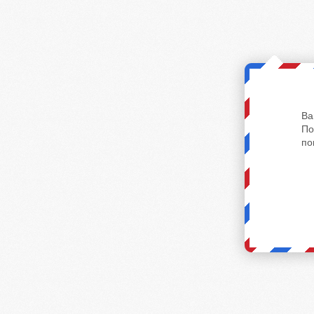
Ва
По
по