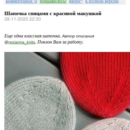
комментарии: 0
понравилось!
вверх^
к полной версии
Шапочка спицами с красивой макушкой
28-11-2020 22:30
Еще одна классная шапочка.
Автор описания
.
Поклон Вам за работу.
@
rezianna_knits