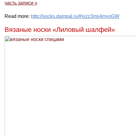
часть записи »
Read more:
http://socks.dampal.ru/#ixzz3ms4myoGW
Вязаные носки «Лиловый шалфей»