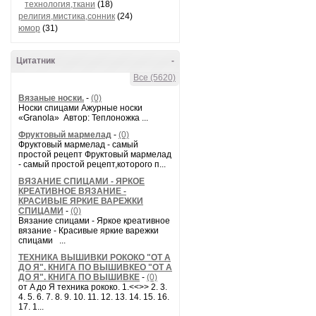
технология,ткани
(18)
религия,мистика,сонник
(24)
юмор
(31)
Цитатник
-
Все (5620)
Вязаные носки.
-
(0)
Носки спицами Ажурные носки
«Granola» Автор: Теплоножка ...
Фруктовый мармелад
-
(0)
Фруктовый мармелад - самый
простой рецепт Фруктовый мармелад
- самый простой рецепт,которого п...
ВЯЗАНИЕ СПИЦАМИ - ЯРКОЕ
КРЕАТИВНОЕ ВЯЗАНИЕ -
КРАСИВЫЕ ЯРКИЕ ВАРЕЖКИ
СПИЦАМИ
-
(0)
Вязание спицами - Яркое креативное
вязание - Красивые яркие варежки
спицами ...
ТЕХНИКА ВЫШИВКИ РОКОКО "ОТ А
ДО Я". КНИГА ПО ВЫШИВКЕО "ОТ А
ДО Я". КНИГА ПО ВЫШИВКЕ
-
(0)
от A до Я техника рококо. 1.<<>> 2. 3.
4. 5. 6. 7. 8. 9. 10. 11. 12. 13. 14. 15. 16.
17. 1...