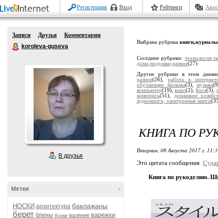
Регистрация
Вход
Рейтинги
Авос
Записи
Друзья
Комментарии
Выбрана рубрика
книги,журналы
koroleva-guseva
Соседние рубрики:
технология,т
дома,подушки,разное
(27)
Другие рубрики в этом дневн
разное
(26),
работа в интернет
обучающие фильмы
(3),
музыка
(
компьютер
(19),
кино
(2),
йога
(3),
живопись
(51),
домашнее хозяйс
аудиокниги, электронные книги
(3
КНИГА ПО РУ
Вторник, 08 Августа 2017 г. 11:
В друзья
Это цитата сообщения
Суда
Книга по рукоделию. Ш
Метки
-
баклажаны
НОСКИ
архитектура
берет
варежки
блины
валяние
булки