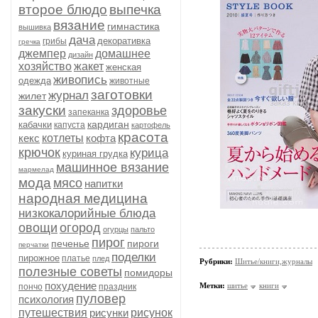
второе блюдо
выпечка
вязание
гимнастика
вышивка
дача
декоративка
грибы
гречка
джемпер
домашнее
дизайн
хозяйство
жакет
женская
живопись
одежда
животные
заготовки
журнал
жилет
закуски
здоровье
запеканка
кардиган
кабачки
капуста
картофель
красота
кекс
котлеты
кофта
крючок
курица
куриная грудка
машинное вязание
мармелад
мода
мясо
напитки
народная медицина
низкокалорийные блюда
овощи
огород
огурцы
пальто
пирог
печенье
пироги
перчатки
поделки
пирожное
платье
плед
Рубрики:
Шитье/книги,журналы
полезные советы
помидоры
похудение
Метки:
шитье
книги
пончо
праздник
пуловер
психология
путешествия
рисунки
рисунок