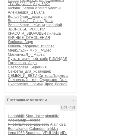
TPABKA
ValeZ
Valya6827
Victoria_Serova
vipstart
Алекс-Р
Александра_Ц
Буала
Волшебная__шкатулочка
Волшебный__Свет_Души
Волшебство__Жизни
зверобой
ЗДОРОВЬЕ_РОССИИ
КРАСОТА_ЗДОРОВЬЯ
Лилёша
ЛИЧНЫЕ_ОТНОШЕНИЯ
Любаша_Бодя
Любовь_здоровье_красота
Меркульдин
Мир__Чудес
МосквичкаЛ_-_Марта
Путь_к_истинной_себе
РИМИДАЛ
Роксолана_Лада
Светослава_Берегиня
Секреты_для_хозяюшек
СЕМЬЯ_И_ДЕТИ
СитковаЛюдмила
Солнечный__мир
Сударыня_Галя
Счастливая__семья
Шрек_Лесной
Постоянные читатели
-
Все (42)
Hhhhhhjjjj
Slav_Joker
olgafriiiz
Александр_Песков
Янебудулюбвискрывать
AlainKisa
Bonitakarlos
Calendum
Inkkka
Irena1968
Snaebjort
VEHUIAN
VIPs