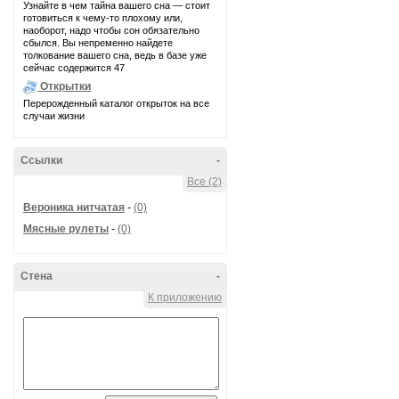
Узнайте в чем тайна вашего сна — стоит
готовиться к чему-то плохому или,
наоборот, надо чтобы сон обязательно
сбылся. Вы непременно найдете
толкование вашего сна, ведь в базе уже
сейчас содержится 47
Открытки
Перерожденный каталог открыток на все
случаи жизни
Ссылки
-
Все (2)
Вероника нитчатая
-
(0)
Мясные рулеты
-
(0)
Стена
-
К приложению