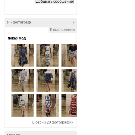
Я - фотограф
-
К приложению
показ мод
В серии 20 фотографий