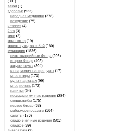
(301)
закон
(1)
здоровье
(523)
народная медицина
(378)
похудение
(75)
история
(4)
йога
(3)
кино
(2)
компьютер
(19)
красота,уход за собой
(180)
кулинария
(1836)
низкокалорийные блюда
(205)
второе блюдо
(403)
закуски,соусы
(304)
каши, молочные продукты
(17)
мясо птицы
(173)
мультиварка,свч
(99)
мясо,печень
(173)
напитки
(64)
несладкие мучные изделия
(284)
овощи,грибы
(175)
первое блюдо
(63)
рыба,морепродукты
(164)
салаты
(170)
сладкие мучные изделия
(501)
сладкое
(89)
литература
(3)