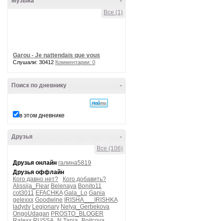
Музыка
-
Все (1)
Garou - Je nattendais que vous
Слушали: 30412
Комментарии: 0
Поиск по дневнику
-
в этом дневнике
Друзья
-
Все (106)
Друзья онлайн
галина5819
Друзья оффлайн
Кого давно нет?
Кого добавить?
Alissija_Flear
Belenaya
Bonito11
cot3011
EFACHKA
Gala_Lo
Gania
gelexxx
Goodwine
IRISHA___IRISHKA
ladydv
Legionary
Nelya_Gerbekova
OngoUdagan
PROSTO_BLOGER
Ralexx
RUSSA_N
Tanja_Boitcova