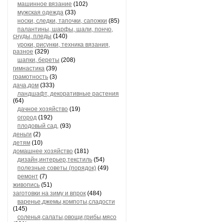
машинное вязание
(102)
мужская одежда
(33)
носки, следки, тапочки, сапожки
(85)
палантины, шарфы, шали, пончо,
снуды, пледы
(140)
уроки, рисунки, техника вязания,
разное
(329)
шапки, береты
(208)
гимнастика
(39)
грамотность
(3)
дача,дом
(333)
ландшафт, декоративные растения
(64)
дачное хозяйство
(19)
огород
(192)
плодовый сад,
(93)
деньги
(2)
детям
(10)
домашнее хозяйство
(181)
дизайн,интерьер,текстиль
(54)
полезные советы (порядок)
(49)
ремонт
(7)
живопись
(51)
заготовки на зиму и впрок
(484)
варенье,джемы,компоты,сладости
(145)
соленья,салаты,овощи,грибы,мясо