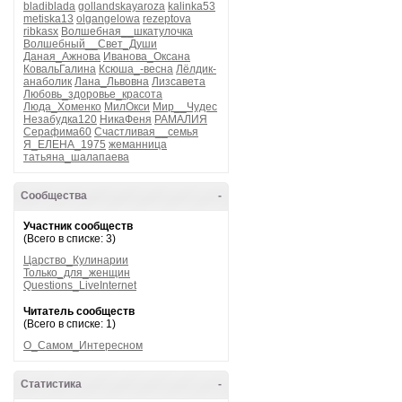
bladiblada
gollandskayaroza
kalinka53
metiska13
olgangelowa
rezeptova
ribkasx
Волшебная__шкатулочка
Волшебный__Свет_Души
Даная_Ажнова
Иванова_Оксана
КовальГалина
Ксюша_-весна
Лёлдик-
анаболик
Лана_Львовна
Лизсавета
Любовь_здоровье_красота
Люда_Хоменко
МилОкси
Мир__Чудес
Незабудка120
НикаФеня
РАМАЛИЯ
Серафима60
Счастливая__семья
Я_ЕЛЕНА_1975
жеманница
татьяна_шалапаева
Сообщества
-
Участник сообществ
(Всего в списке: 3)
Царство_Кулинарии
Только_для_женщин
Questions_LiveInternet
Читатель сообществ
(Всего в списке: 1)
О_Самом_Интересном
Статистика
-