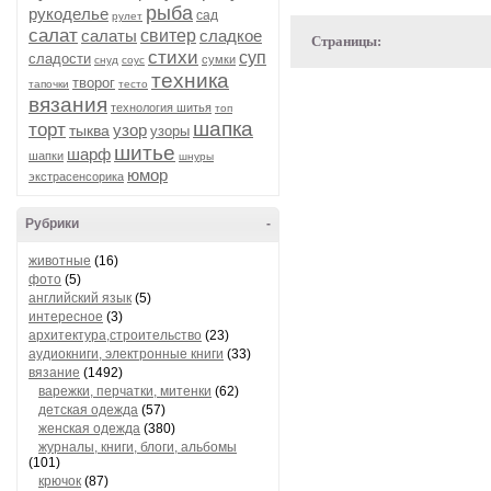
рыба
рукоделье
сад
рулет
салат
салаты
свитер
сладкое
Страницы:
стихи
суп
сладости
сумки
снуд
соус
техника
творог
тапочки
тесто
вязания
технология шитья
топ
шапка
торт
узор
тыква
узоры
шитье
шарф
шапки
шнуры
юмор
экстрасенсорика
Рубрики
-
животные
(16)
фото
(5)
английский язык
(5)
интересное
(3)
архитектура,строительство
(23)
аудиокниги, электронные книги
(33)
вязание
(1492)
варежки, перчатки, митенки
(62)
детская одежда
(57)
женская одежда
(380)
журналы, книги, блоги, альбомы
(101)
крючок
(87)