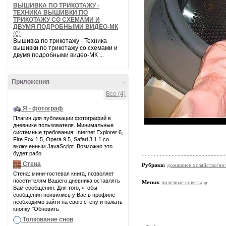
ВЫШИВКА ПО ТРИКОТАЖУ -
ТЕХНИКА ВЫШИВКИ ПО
ТРИКОТАЖУ СО СХЕМАМИ И
ДВУМЯ ПОДРОБНЫМИ ВИДЕО-МК
-
(0)
Вышивка по трикотажу - Техника
вышивки по трикотажу со схемами и
двумя подробными видео-МК ...
Приложения
-
Все (4)
Я - фотограф
Плагин для публикации фотографий в
дневнике пользователя. Минимальные
системные требования: Internet Explorer 6,
Fire Fox 1.5, Opera 9.5, Safari 3.1.1 со
включенным JavaScript. Возможно это
будет рабо
Стена
Рубрики:
домашнее хозяйство/пол
Стена: мини-гостевая книга, позволяет
посетителям Вашего дневника оставлять
Метки:
полезные советы
Вам сообщения. Для того, чтобы
сообщения появились у Вас в профиле
необходимо зайти на свою стену и нажать
кнопку "Обновить
Толкование снов