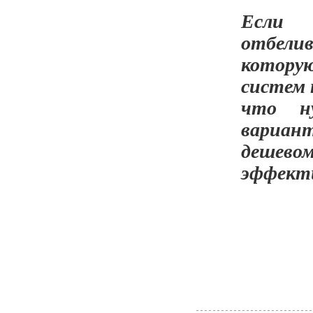
Если
отбели
котору
систем 
что ну
вариан
дешево
эффект