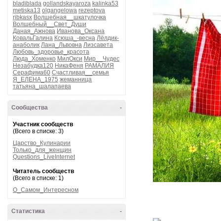
bladiblada
gollandskayaroza
kalinka53
metiska13
olgangelowa
rezeptova
ribkasx
Волшебная__шкатулочка
Волшебный__Свет_Души
Даная_Ажнова
Иванова_Оксана
КовальГалина
Ксюша_-весна
Лёлдик-
анаболик
Лана_Львовна
Лизсавета
Любовь_здоровье_красота
Люда_Хоменко
МилОкси
Мир__Чудес
Незабудка120
НикаФеня
РАМАЛИЯ
Серафима60
Счастливая__семья
Я_ЕЛЕНА_1975
жеманница
татьяна_шалапаева
Сообщества
-
Участник сообществ
(Всего в списке: 3)
Царство_Кулинарии
Только_для_женщин
Questions_LiveInternet
Читатель сообществ
(Всего в списке: 1)
О_Самом_Интересном
Статистика
-