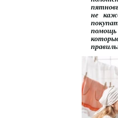
пятновы
не каж
покупа
помощь
которые
правиль