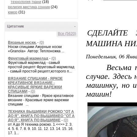
технология,ткани
(18)
религия,мистика,сонник
(24)
юмор
(31)
Цитатник
-
СДЕЛАЙТЕ
Все (5620)
МАШИНА НИ
Вязаные носки.
-
(0)
Носки спицами Ажурные носки
«Granola» Автор: Теплоножка ...
Понедельник, 06 Янва
Фруктовый мармелад
-
(0)
Фруктовый мармелад - самый
Весьма поле
простой рецепт Фруктовый мармелад
- самый простой рецепт,которого п...
случае. Здесь
ВЯЗАНИЕ СПИЦАМИ - ЯРКОЕ
КРЕАТИВНОЕ ВЯЗАНИЕ -
машинку, но 
КРАСИВЫЕ ЯРКИЕ ВАРЕЖКИ
СПИЦАМИ
-
(0)
машин!
Вязание спицами - Яркое креативное
вязание - Красивые яркие варежки
спицами ...
ТЕХНИКА ВЫШИВКИ РОКОКО "ОТ А
ДО Я". КНИГА ПО ВЫШИВКЕО "ОТ А
ДО Я". КНИГА ПО ВЫШИВКЕ
-
(0)
от A до Я техника рококо. 1.<<>> 2. 3.
4. 5. 6. 7. 8. 9. 10. 11. 12. 13. 14. 15. 16.
17. 1...