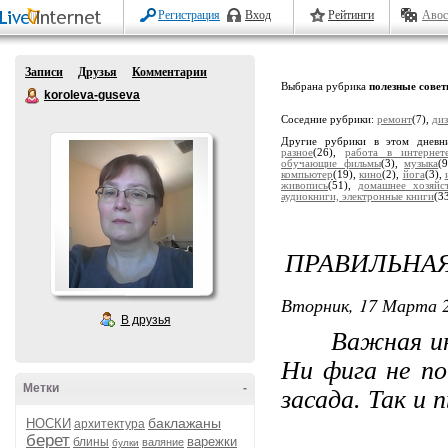
Регистрация
Вход
Рейтинги
Авос
Записи
Друзья
Комментарии
Выбрана рубрика
полезные совет
koroleva-guseva
Соседние рубрики:
ремонт
(7),
диз
Другие рубрики в этом дневн
разное
(26),
работа в интернет
обучающие фильмы
(3),
музыка
(
компьютер
(19),
кино
(2),
йога
(3),
живопись
(51),
домашнее хозяйс
аудиокниги, электронные книги
(3
ПРАВИЛЬНАЯ
Вторник, 17 Марта 2
В друзья
Важная
и
Ни фига не по
Метки
-
засада. Так и 
баклажаны
НОСКИ
архитектура
берет
варежки
блины
валяние
булки