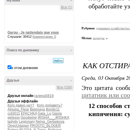
Музыка
-
обработайте у
Все (1)
Рубрики:
домашнее хозяйство/пол
Garou - Je nattendais que vous
Слушали: 30412
Комментарии: 0
Метки:
порядок
Поиск по дневнику
-
КАК ОТСТИР
в этом дневнике
Среда, 03 Октября 20
Друзья
-
Это цитата соо
Все (106)
цитатник или со
Друзья онлайн
галина5819
Друзья оффлайн
12 способов с
Кого давно нет?
Кого добавить?
Alissija_Flear
Belenaya
Bonito11
кипячения: су
cot3011
EFACHKA
Gala_Lo
Gania
gelexxx
Goodwine
IRISHA___IRISHKA
ladydv
Legionary
Nelya_Gerbekova
OngoUdagan
PROSTO_BLOGER
Ralexx
RUSSA_N
Tanja_Boitcova