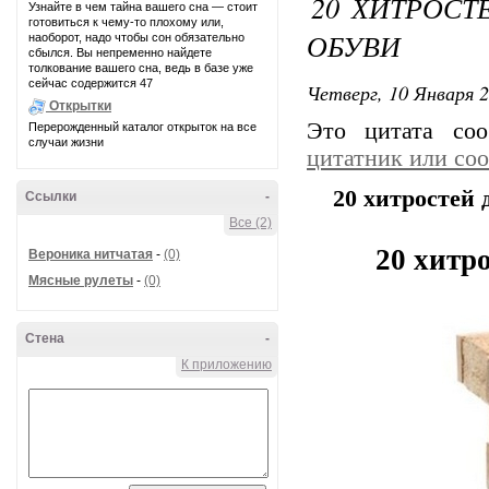
20 ХИТРОС
Узнайте в чем тайна вашего сна — стоит
готовиться к чему-то плохому или,
ОБУВИ
наоборот, надо чтобы сон обязательно
сбылся. Вы непременно найдете
толкование вашего сна, ведь в базе уже
сейчас содержится 47
Четверг, 10 Января 2
Открытки
Это цитата со
Перерожденный каталог открыток на все
случаи жизни
цитатник или со
20 хитростей 
Ссылки
-
Все (2)
20 хитр
Вероника нитчатая
-
(0)
Мясные рулеты
-
(0)
Стена
-
К приложению