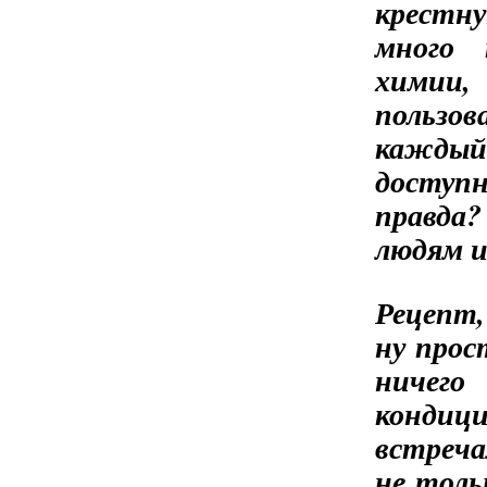
крестн
много 
химии, 
пользо
каждый
доступн
правда?
людям и
Рецепт,
ну прос
ниче
конди
встреча
не толь