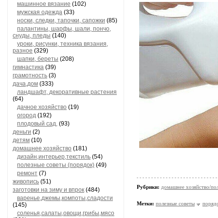
машинное вязание
(102)
мужская одежда
(33)
носки, следки, тапочки, сапожки
(85)
палантины, шарфы, шали, пончо,
снуды, пледы
(140)
уроки, рисунки, техника вязания,
разное
(329)
шапки, береты
(208)
гимнастика
(39)
грамотность
(3)
дача,дом
(333)
ландшафт, декоративные растения
(64)
дачное хозяйство
(19)
огород
(192)
плодовый сад,
(93)
деньги
(2)
детям
(10)
домашнее хозяйство
(181)
дизайн,интерьер,текстиль
(54)
полезные советы (порядок)
(49)
ремонт
(7)
живопись
(51)
Рубрики:
домашнее хозяйство/пол
заготовки на зиму и впрок
(484)
варенье,джемы,компоты,сладости
Метки:
полезные советы
поряд
(145)
соленья,салаты,овощи,грибы,мясо