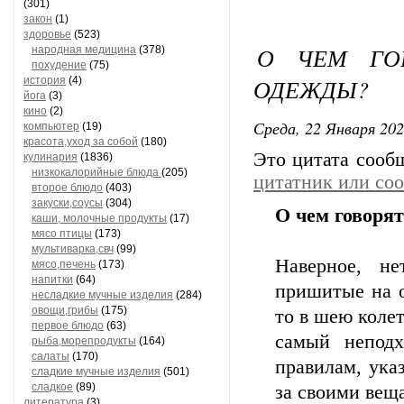
(301)
закон
(1)
здоровье
(523)
О ЧЕМ ГО
народная медицина
(378)
похудение
(75)
ОДЕЖДЫ?
история
(4)
йога
(3)
кино
(2)
Среда, 22 Января 202
компьютер
(19)
красота,уход за собой
(180)
Это цитата соо
кулинария
(1836)
низкокалорийные блюда
(205)
цитатник или со
второе блюдо
(403)
закуски,соусы
(304)
О чем говорят
каши, молочные продукты
(17)
мясо птицы
(173)
мультиварка,свч
(99)
Наверное, н
мясо,печень
(173)
напитки
(64)
пришитые на о
несладкие мучные изделия
(284)
овощи,грибы
(175)
то в шею колет
первое блюдо
(63)
самый непод
рыба,морепродукты
(164)
салаты
(170)
правилам, ука
сладкие мучные изделия
(501)
сладкое
(89)
за своими вещ
литература
(3)