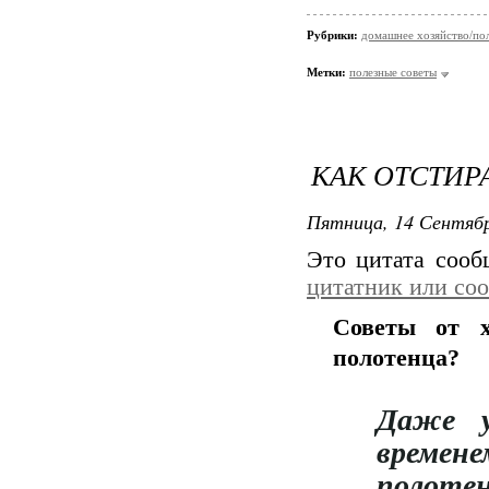
Рубрики:
домашнее хозяйство/пол
Метки:
полезные советы
КАК ОТСТИР
Пятница, 14 Сентябр
Это цитата соо
цитатник или со
Советы от х
полотенца?
Даже у
времен
поло