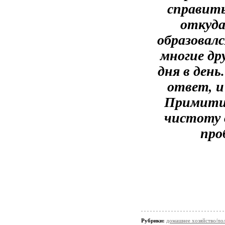
справить
откуда
образовал
многие др
дня в день
ответ, и
Примитив
чистоту 
про
Рубрики:
домашнее хозяйство/пол