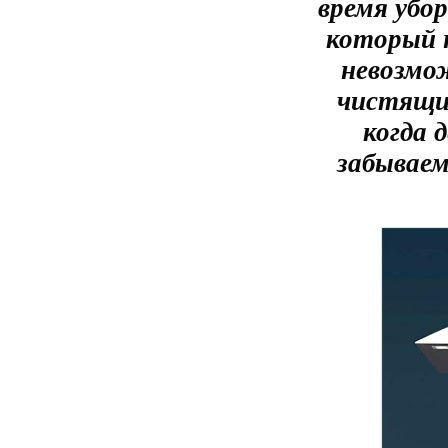
время убо
который 
невозмо
чистящим
когда 
забываем