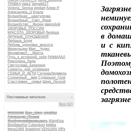
TPABKA
ValeZ
Valya6827
Загряз
Victoria_Serova
vipstart
Алекс-Р
Александра_Ц
Буала
немину
Волшебная__шкатулочка
Волшебный__Свет_Души
сохран
Волшебство__Жизни
зверобой
ЗДОРОВЬЕ_РОССИИ
в домаш
КРАСОТА_ЗДОРОВЬЯ
Лилёша
ЛИЧНЫЕ_ОТНОШЕНИЯ
Любаша_Бодя
и с ки
Любовь_здоровье_красота
Меркульдин
Мир__Чудес
тканев
МосквичкаЛ_-_Марта
Путь_к_истинной_себе
РИМИДАЛ
Поэто
Роксолана_Лада
Светослава_Берегиня
домохо
Секреты_для_хозяюшек
СЕМЬЯ_И_ДЕТИ
СитковаЛюдмила
полоте
Солнечный__мир
Сударыня_Галя
Счастливая__семья
Шрек_Лесной
средс
загрязн
Постоянные читатели
-
Все (42)
Hhhhhhjjjj
Slav_Joker
olgafriiiz
Александр_Песков
Янебудулюбвискрывать
AlainKisa
Bonitakarlos
Calendum
Inkkka
Irena1968
Snaebjort
VEHUIAN
VIPs