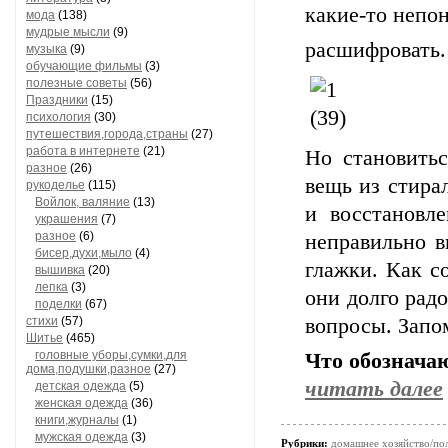
какие-то непо
мода
(138)
мудрые мысли
(9)
расшифровать.
музыка
(9)
обучающие фильмы
(3)
полезные советы
(56)
Праздники
(15)
психология
(30)
путешествия,города,страны
(27)
работа в интернете
(21)
Но становитьс
разное
(26)
вещь из стира
рукоделье
(115)
Войлок, валяние
(13)
и восстановл
украшения
(7)
разное
(6)
неправильно в
бисер,духи,мыло
(4)
глажки. Как с
вышивка
(20)
лепка
(3)
они долго радо
поделки
(67)
стихи
(57)
вопросы. Запо
Шитье
(465)
головные уборы,сумки,для
Что обознача
дома,подушки,разное
(27)
читать далее
детская одежда
(5)
женская одежда
(36)
книги,журналы
(1)
мужская одежда
(3)
Рубрики:
домашнее хозяйство/пол