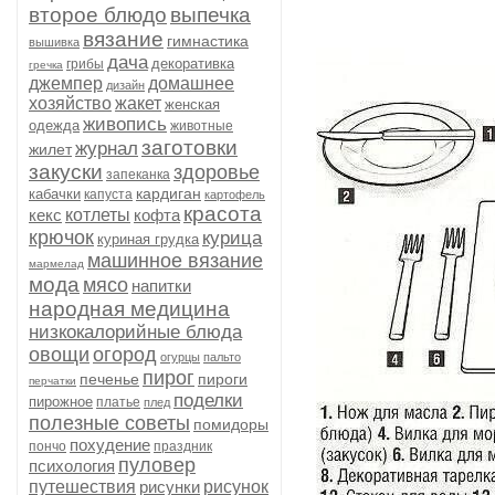
второе блюдо
выпечка
вязание
гимнастика
вышивка
дача
декоративка
грибы
гречка
джемпер
домашнее
дизайн
хозяйство
жакет
женская
живопись
одежда
животные
заготовки
журнал
жилет
закуски
здоровье
запеканка
кардиган
кабачки
капуста
картофель
красота
кекс
котлеты
кофта
крючок
курица
куриная грудка
машинное вязание
мармелад
мода
мясо
напитки
народная медицина
низкокалорийные блюда
овощи
огород
огурцы
пальто
пирог
печенье
пироги
перчатки
поделки
пирожное
платье
плед
полезные советы
помидоры
похудение
пончо
праздник
пуловер
психология
путешествия
рисунки
рисунок