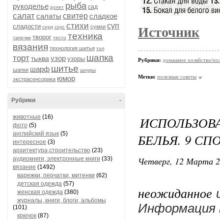
рыба
рукоделье
сад
рулет
салат
салаты
свитер
сладкое
стихи
суп
сладости
сумки
снуд
соус
Источник
техника
творог
тапочки
тесто
вязания
технология шитья
топ
шапка
торт
узор
тыква
узоры
Рубрики:
домашнее хозяйство/пол
шитье
шарф
шапки
шнуры
Метки:
полезные советы
юмор
экстрасенсорика
Рубрики
-
животные
(16)
ИСПОЛЬЗО
фото
(5)
английский язык
(5)
БЕЛЬЯ. 9 СП
интересное
(3)
архитектура,строительство
(23)
Четверг, 12 Марта 2
аудиокниги, электронные книги
(33)
вязание
(1492)
варежки, перчатки, митенки
(62)
Лично 
детская одежда
(57)
неожиданное
женская одежда
(380)
журналы, книги, блоги, альбомы
Информация п
(101)
крючок
(87)