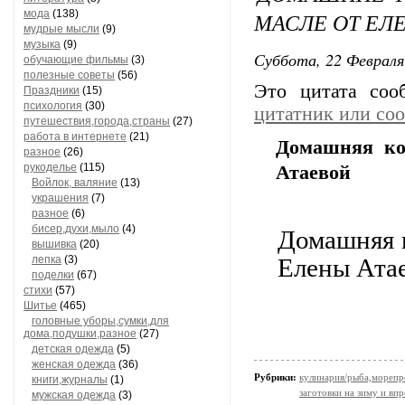
мода
(138)
МАСЛЕ ОТ ЕЛ
мудрые мысли
(9)
музыка
(9)
Суббота, 22 Февраля
обучающие фильмы
(3)
полезные советы
(56)
Это цитата со
Праздники
(15)
психология
(30)
цитатник или со
путешествия,города,страны
(27)
работа в интернете
(21)
Домашняя ко
разное
(26)
рукоделье
(115)
Атаевой
Войлок, валяние
(13)
украшения
(7)
разное
(6)
бисер,духи,мыло
(4)
Домашняя к
вышивка
(20)
лепка
(3)
Елены Ата
поделки
(67)
стихи
(57)
Шитье
(465)
головные уборы,сумки,для
дома,подушки,разное
(27)
детская одежда
(5)
женская одежда
(36)
Рубрики:
кулинария/рыба,мореп
книги,журналы
(1)
заготовки на зиму и вп
мужская одежда
(3)