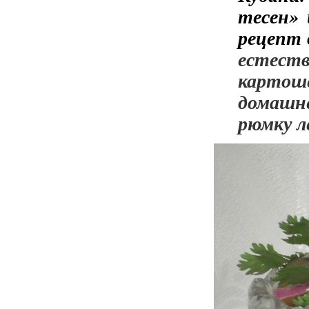
тесен» 
рецепт
естес
картош
домашн
рюмку л