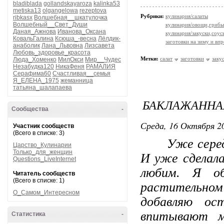
bladiblada
gollandskayaroza
kalinka53
metiska13
olgangelowa
rezeptova
Рубрики:
кулинария/салаты
ribkasx
Волшебная__шкатулочка
Волшебный__Свет_Души
кулинария/овощи,грибы
Даная_Ажнова
Иванова_Оксана
кулинария/закуски,соус
КовальГалина
Ксюша_-весна
Лёлдик-
заготовки на зиму и вп
анаболик
Лана_Львовна
Лизсавета
Любовь_здоровье_красота
Метки:
салат
заготовки
заку
Люда_Хоменко
МилОкси
Мир__Чудес
Незабудка120
НикаФеня
РАМАЛИЯ
Серафима60
Счастливая__семья
Я_ЕЛЕНА_1975
жеманница
татьяна_шалапаева
БАКЛАЖАННА
Сообщества
-
Среда, 16 Октября 20
Участник сообществ
(Всего в списке: 3)
Уже середина
Царство_Кулинарии
Только_для_женщин
И уже сделал
Questions_LiveInternet
любим. Я о
Читатель сообществ
(Всего в списке: 1)
растительно
О_Самом_Интересном
добавляю ос
впитывают м
Статистика
-