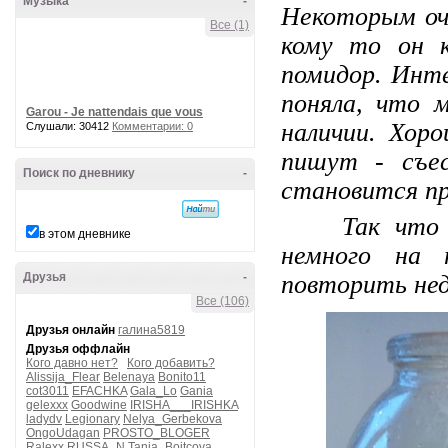
Музыка
-
Некоторым оч
Все (1)
кому то он 
помидор. Инте
поняла, что 
Garou - Je nattendais que vous
наличии. Хор
Слушали: 30412
Комментарии: 0
пишут - съес
Поиск по дневнику
-
становится п
Так что рец
в этом дневнике
немного на 
Друзья
-
повторить нед
Все (106)
Друзья онлайн
галина5819
Друзья оффлайн
Кого давно нет?
Кого добавить?
Alissija_Flear
Belenaya
Bonito11
cot3011
EFACHKA
Gala_Lo
Gania
gelexxx
Goodwine
IRISHA___IRISHKA
ladydv
Legionary
Nelya_Gerbekova
OngoUdagan
PROSTO_BLOGER
Ralexx
RUSSA_N
Tanja_Boitcova