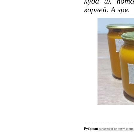
куда их пот
корней. А зря.
Рубрики:
заготовки на зиму и вп