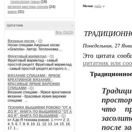
технология,ткани
(18)
Метки:
рыба
религия,мистика,сонник
(24)
юмор
(31)
Цитатник
-
ТРАДИЦИОНН
Все (5620)
Вязаные носки.
-
(0)
Понедельник, 27 Янва
Носки спицами Ажурные носки
«Granola» Автор: Теплоножка ...
Это цитата соо
Фруктовый мармелад
-
(0)
Фруктовый мармелад - самый
цитатник или со
простой рецепт Фруктовый мармелад
- самый простой рецепт,которого п...
Традиционное
ВЯЗАНИЕ СПИЦАМИ - ЯРКОЕ
КРЕАТИВНОЕ ВЯЗАНИЕ -
КРАСИВЫЕ ЯРКИЕ ВАРЕЖКИ
Тради
СПИЦАМИ
-
(0)
Вязание спицами - Яркое креативное
просто
вязание - Красивые яркие варежки
спицами ...
что пр
ТЕХНИКА ВЫШИВКИ РОКОКО "ОТ А
ДО Я". КНИГА ПО ВЫШИВКЕО "ОТ А
засолит
ДО Я". КНИГА ПО ВЫШИВКЕ
-
(0)
от A до Я техника рококо. 1.<<>> 2. 3.
после за
4. 5. 6. 7. 8. 9. 10. 11. 12. 13. 14. 15. 16.
17. 1...