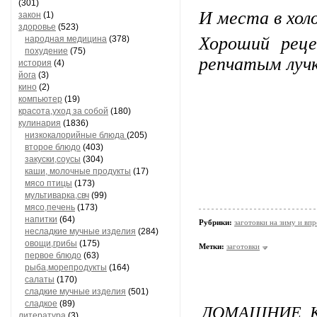
(301)
И места в хол
закон
(1)
здоровье
(523)
Хороший рец
народная медицина
(378)
похудение
(75)
репчатым лучк
история
(4)
йога
(3)
кино
(2)
компьютер
(19)
красота,уход за собой
(180)
кулинария
(1836)
низкокалорийные блюда
(205)
второе блюдо
(403)
закуски,соусы
(304)
каши, молочные продукты
(17)
мясо птицы
(173)
мультиварка,свч
(99)
мясо,печень
(173)
напитки
(64)
Рубрики:
заготовки на зиму и вп
несладкие мучные изделия
(284)
овощи,грибы
(175)
Метки:
заготовки
первое блюдо
(63)
рыба,морепродукты
(164)
салаты
(170)
сладкие мучные изделия
(501)
сладкое
(89)
ДОМАШНИЕ К
литература
(3)