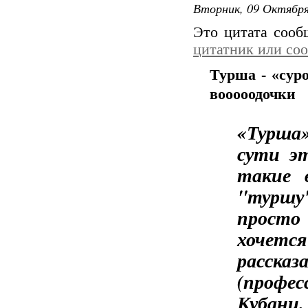
Вторник, 09 Октября
Это цитата соо
цитатник или со
Турша - «сур
вооооодочки
«Турша»
сути э
такие 
"туршу
просто
хочется
расс
(профес
Кубани