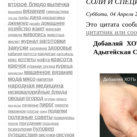
СОЛИ И СПЕЦ
второе блюдо
выпечка
вязание
гимнастика
вышивка
Суббота, 04 Апреля 2
дача
декоративка
грибы
гречка
джемпер
домашнее
Это цитата соо
дизайн
хозяйство
жакет
женская
цитатник или со
живопись
одежда
животные
заготовки
журнал
жилет
Добавляй ХО
закуски
здоровье
запеканка
Адыгейская СОЛ
кардиган
кабачки
капуста
картофель
красота
кекс
котлеты
кофта
крючок
курица
куриная грудка
машинное вязание
мармелад
мода
мясо
напитки
народная медицина
низкокалорийные блюда
овощи
огород
огурцы
пальто
пирог
печенье
пироги
перчатки
поделки
пирожное
платье
плед
полезные советы
помидоры
похудение
пончо
праздник
пуловер
психология
путешествия
рисунки
рисунок