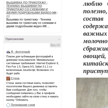
люблю 
ВЫШИВКА ПО ТРИКОТАЖУ -
ТЕХНИКА ВЫШИВКИ ПО
полезно
ТРИКОТАЖУ СО СХЕМАМИ И
ДВУМЯ ПОДРОБНЫМИ ВИДЕО-МК
-
состав
(0)
Вышивка по трикотажу - Техника
вышивки по трикотажу со схемами и
содержа
двумя подробными видео-МК ...
важных
молочн
Приложения
-
Все (4)
сбражив
Я - фотограф
овощей,
Плагин для публикации фотографий в
дневнике пользователя. Минимальные
китайс
системные требования: Internet Explorer 6,
Fire Fox 1.5, Opera 9.5, Safari 3.1.1 со
присту
включенным JavaScript. Возможно это
будет рабо
Стена
Стена: мини-гостевая книга, позволяет
посетителям Вашего дневника оставлять
Вам сообщения. Для того, чтобы
сообщения появились у Вас в профиле
необходимо зайти на свою стену и нажать
кнопку "Обновить
Толкование снов