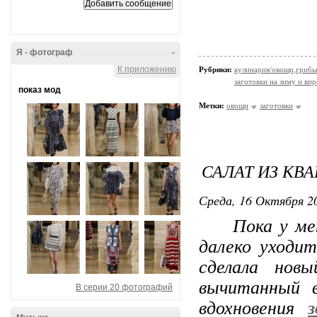
Я - фотограф
-
К приложению
Рубрики:
кулинария/овощи,грибы
заготовки на зиму и вп
показ мод
Метки:
овощи
заготовки
САЛАТ ИЗ К
Среда, 16 Октября 20
Пока у меня 
далеко уходит
сделала новы
вычитанный в
В серии 20 фотографий
вдохновения
з