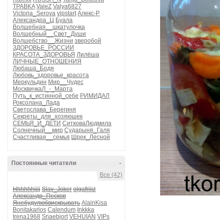
TPABKA
ValeZ
Valya6827
Victoria_Serova
vipstart
Алекс-Р
Александра_Ц
Буала
Волшебная__шкатулочка
Волшебный__Свет_Души
Волшебство__Жизни
зверобой
ЗДОРОВЬЕ_РОССИИ
КРАСОТА_ЗДОРОВЬЯ
Лилёша
ЛИЧНЫЕ_ОТНОШЕНИЯ
Любаша_Бодя
Любовь_здоровье_красота
Меркульдин
Мир__Чудес
МосквичкаЛ_-_Марта
Путь_к_истинной_себе
РИМИДАЛ
Роксолана_Лада
Светослава_Берегиня
Секреты_для_хозяюшек
СЕМЬЯ_И_ДЕТИ
СитковаЛюдмила
Солнечный__мир
Сударыня_Галя
Счастливая__семья
Шрек_Лесной
Постоянные читатели
-
Все (42)
Hhhhhhjjjj
Slav_Joker
olgafriiiz
Александр_Песков
Янебудулюбвискрывать
AlainKisa
Bonitakarlos
Calendum
Inkkka
Irena1968
Snaebjort
VEHUIAN
VIPs