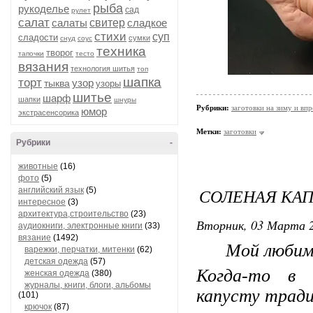
рыба
рукоделье
сад
рулет
салат
салаты
свитер
сладкое
стихи
суп
сладости
сумки
снуд
соус
техника
творог
тапочки
тесто
вязания
технология шитья
топ
шапка
торт
узор
тыква
узоры
шитье
шарф
шапки
шнуры
Рубрики:
заготовки на зиму и вп
юмор
экстрасенсорика
Метки:
заготовки
Рубрики
-
животные
(16)
фото
(5)
СОЛЕНАЯ КАП
английский язык
(5)
интересное
(3)
архитектура,строительство
(23)
Вторник, 03 Марта 2
аудиокниги, электронные книги
(33)
вязание
(1492)
Мой любимый
варежки, перчатки, митенки
(62)
детская одежда
(57)
Когда-то в 
женская одежда
(380)
журналы, книги, блоги, альбомы
капусту трад
(101)
крючок
(87)