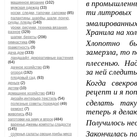
в промышленн
машинное вязание
(102)
мужская одежда
(33)
ти литровых
носки, следки, тапочки, сапожки
(85)
палантины, шарфы, шали, пончо,
эмалирован
снуды, пледы
(140)
уроки, рисунки, техника вязания,
Хранила на хо
разное
(329)
шапки, береты
(208)
Хлопотно б
гимнастика
(39)
грамотность
(3)
замерзла, то 
дача,дом
(333)
ландшафт, декоративные растения
плесенью. На
(64)
дачное хозяйство
(19)
за ней следить
огород
(192)
плодовый сад,
(93)
Когда свекр
деньги
(2)
детям
(10)
рецепт и я по
домашнее хозяйство
(181)
дизайн,интерьер,текстиль
(54)
сделать так
полезные советы (порядок)
(49)
ремонт
(7)
теперь я дела
живопись
(51)
заготовки на зиму и впрок
(484)
Получилось не
варенье,джемы,компоты,сладости
(145)
Закончилась по
соленья,салаты,овощи,грибы,мясо