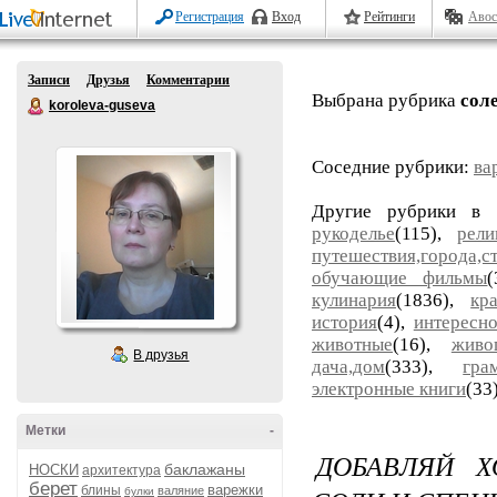
Регистрация
Вход
Рейтинги
Авос
Записи
Друзья
Комментарии
Выбрана рубрика
сол
koroleva-guseva
Соседние рубрики:
ва
Другие рубрики в 
рукоделье
(115),
рели
путешествия,города,с
обучающие фильмы
кулинария
(1836),
кр
история
(4),
интересн
животные
(16),
живо
В друзья
дача,дом
(333),
гра
электронные книги
(33
Метки
-
ДОБАВЛЯЙ Х
баклажаны
НОСКИ
архитектура
берет
варежки
блины
валяние
булки