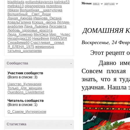
bladiblada
gollandskayaroza
kalinka53
Метки:
мясо
закуски
metiska13
olgangelowa
rezeptova
ribkasx
Волшебная__шкатулочка
Волшебный__Свет_Души
Даная_Ажнова
Иванова_Оксана
КовальГалина
Ксюша_-весна
Лёлдик-
анаболик
Лана_Львовна
Лизсавета
ДОМАШНЯЯ К
Любовь_здоровье_красота
Люда_Хоменко
МилОкси
Мир__Чудес
Незабудка120
НикаФеня
РАМАЛИЯ
Воскресенье, 24 Февр
Серафима60
Счастливая__семья
Я_ЕЛЕНА_1975
жеманница
татьяна_шалапаева
Этот рецепт от
Давно имею на
Сообщества
-
Совсем плохая 
Участник сообществ
(Всего в списке: 3)
знать, что я ту
Царство_Кулинарии
удачная. Нашла э
Только_для_женщин
Questions_LiveInternet
Читатель сообществ
(Всего в списке: 1)
О_Самом_Интересном
Статистика
-