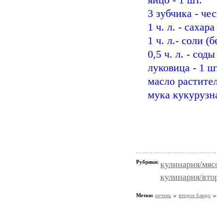
яйцо - 1 шт.
3 зубчика - че
1 ч. л. - сахара
1 ч. л.- соли (б
0,5 ч. л. - соды
луковица - 1 ш
масло растител
мука кукурузн
Рубрики:
кулинария/мяс
кулинария/вто
Метки:
печень
второе блюдо