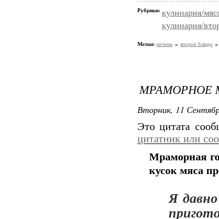
Рубрики:
кулинария/мяс
кулинария/вто
Метки:
печень
второе блюдо
МРАМОРНОЕ 
Вторник, 11 Сентябр
Это цитата соо
цитатник или со
Мраморная го
кусок мяса п
Я давно
приго