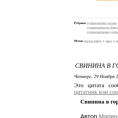
Рубрики:
кулинария/мясо,печень
кулинария/второе блюд
кулинария/овощи,грибы
Метки:
второе блюдо
мясо
к
СВИНИНА В Г
Четверг, 29 Ноября 2
Это цитата со
цитатник или со
Свинина в го
Автор
Марин