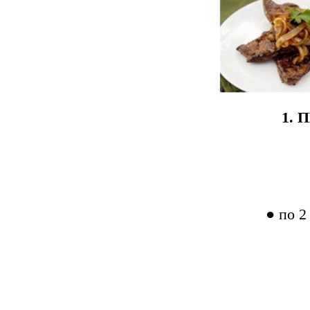
1.
● по 2