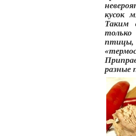
невероя
кусок 
Таким 
только
птицы
«терм
Припра
разные 