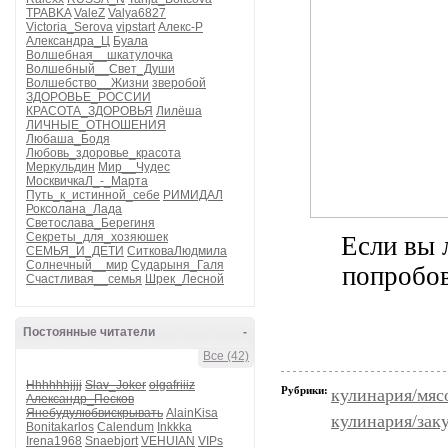
TPABKA
ValeZ
Valya6827
Victoria_Serova
vipstart
Алекс-Р
Александра_Ц
Буала
Волшебная__шкатулочка
Волшебный__Свет_Души
Волшебство__Жизни
зверобой
ЗДОРОВЬЕ_РОССИИ
КРАСОТА_ЗДОРОВЬЯ
Лилёша
ЛИЧНЫЕ_ОТНОШЕНИЯ
Любаша_Бодя
Любовь_здоровье_красота
Меркульдин
Мир__Чудес
МосквичкаЛ_-_Марта
Путь_к_истинной_себе
РИМИДАЛ
Роксолана_Лада
Светослава_Берегиня
Секреты_для_хозяюшек
Если вы 
СЕМЬЯ_И_ДЕТИ
СитковаЛюдмила
Солнечный__мир
Сударыня_Галя
попробов
Счастливая__семья
Шрек_Лесной
Постоянные читатели
-
Все (42)
Hhhhhhjjjj
Slav_Joker
olgafriiiz
Рубрики:
кулинария/мяс
Александр_Песков
Янебудулюбвискрывать
AlainKisa
кулинария/зак
Bonitakarlos
Calendum
Inkkka
Irena1968
Snaebjort
VEHUIAN
VIPs