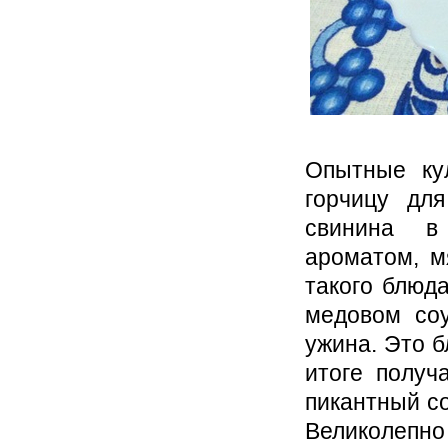
Опытные ку
горчицу дл
свинина в
ароматом, м
такого блюд
медовом со
ужина. Это б
итоге получ
пикантный со
Великолепно