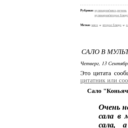
Рубрики:
кулинария/мясо,печень
кулинария/второе блюд
Метки:
мясо
второе блюдо
о
САЛО В МУЛЬ
Четверг, 13 Сентябр
Это цитата соо
цитатник или со
Сало "Коньячн
Очень н
сала в 
сала, 