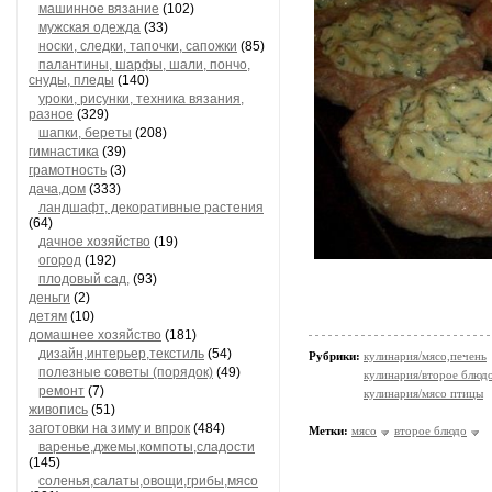
машинное вязание
(102)
мужская одежда
(33)
носки, следки, тапочки, сапожки
(85)
палантины, шарфы, шали, пончо,
снуды, пледы
(140)
уроки, рисунки, техника вязания,
разное
(329)
шапки, береты
(208)
гимнастика
(39)
грамотность
(3)
дача,дом
(333)
ландшафт, декоративные растения
(64)
дачное хозяйство
(19)
огород
(192)
плодовый сад,
(93)
деньги
(2)
детям
(10)
домашнее хозяйство
(181)
дизайн,интерьер,текстиль
(54)
Рубрики:
кулинария/мясо,печень
полезные советы (порядок)
(49)
кулинария/второе блюд
ремонт
(7)
кулинария/мясо птицы
живопись
(51)
заготовки на зиму и впрок
(484)
Метки:
мясо
второе блюдо
варенье,джемы,компоты,сладости
(145)
соленья,салаты,овощи,грибы,мясо