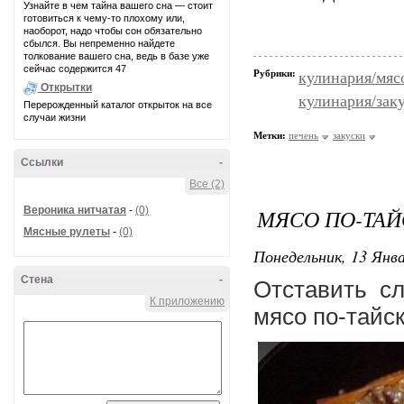
Узнайте в чем тайна вашего сна — стоит
готовиться к чему-то плохому или,
наоборот, надо чтобы сон обязательно
сбылся. Вы непременно найдете
толкование вашего сна, ведь в базе уже
сейчас содержится 47
Рубрики:
кулинария/мяс
Открытки
кулинария/зак
Перерожденный каталог открыток на все
случаи жизни
Метки:
печень
закуски
Ссылки
-
Все (2)
Вероника нитчатая
-
(0)
МЯСО ПО-ТА
Мясные рулеты
-
(0)
Понедельник, 13 Янва
Стена
-
Отставить сл
К приложению
мясо по-тайск