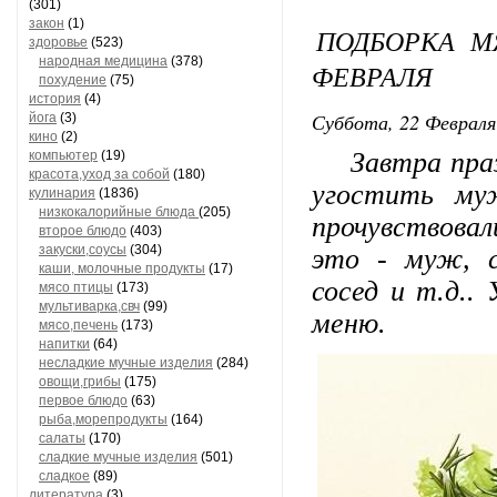
(301)
закон
(1)
ПОДБОРКА М
здоровье
(523)
народная медицина
(378)
ФЕВРАЛЯ
похудение
(75)
история
(4)
Суббота, 22 Февраля
йога
(3)
кино
(2)
Завтра празд
компьютер
(19)
красота,уход за собой
(180)
угостить му
кулинария
(1836)
низкокалорийные блюда
(205)
прочувствовал
второе блюдо
(403)
закуски,соусы
(304)
это - муж, с
каши, молочные продукты
(17)
сосед и т.д..
мясо птицы
(173)
мультиварка,свч
(99)
меню.
мясо,печень
(173)
напитки
(64)
несладкие мучные изделия
(284)
овощи,грибы
(175)
первое блюдо
(63)
рыба,морепродукты
(164)
салаты
(170)
сладкие мучные изделия
(501)
сладкое
(89)
литература
(3)