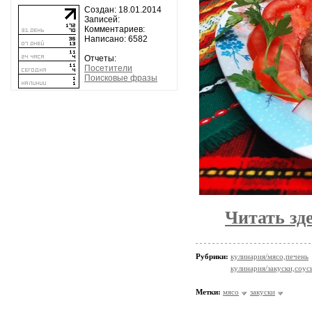
Создан: 18.01.2014
Записей:
Комментариев:
Написано: 6582
Отчеты:
Посетители
Поисковые фразы
Читать зд
Рубрики:
кулинария/мясо,печень
кулинария/закуски,соус
Метки:
мясо
закуски