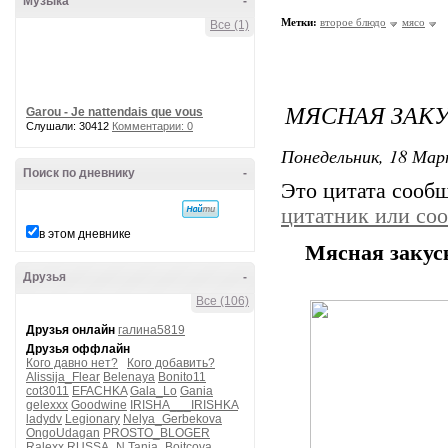
Музыка
-
Метки:
второе блюдо
мясо
Все (1)
МЯСНАЯ ЗАК
Garou - Je nattendais que vous
Слушали: 30412
Комментарии: 0
Понедельник, 18 Мар
Поиск по дневнику
-
Это цитата сооб
цитатник или со
в этом дневнике
Мясная заку
Друзья
-
Все (106)
Друзья онлайн
галина5819
Друзья оффлайн
Кого давно нет?
Кого добавить?
Alissija_Flear
Belenaya
Bonito11
cot3011
EFACHKA
Gala_Lo
Gania
gelexxx
Goodwine
IRISHA___IRISHKA
ladydv
Legionary
Nelya_Gerbekova
OngoUdagan
PROSTO_BLOGER
Ralexx
RUSSA_N
Tanja_Boitcova