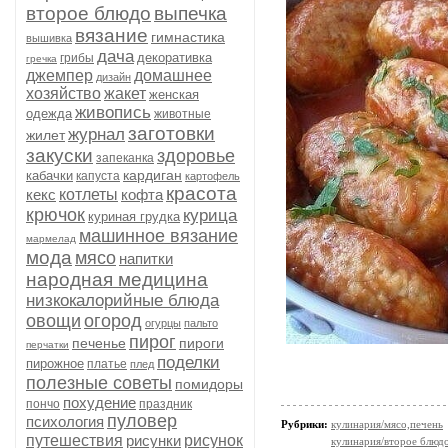
второе блюдо
выпечка
вязание
гимнастика
вышивка
дача
декоративка
грибы
гречка
джемпер
домашнее
дизайн
хозяйство
жакет
женская
живопись
одежда
животные
заготовки
журнал
жилет
закуски
здоровье
запеканка
кардиган
кабачки
капуста
картофель
красота
кекс
котлеты
кофта
крючок
курица
куриная грудка
машинное вязание
мармелад
мода
мясо
напитки
народная медицина
низкокалорийные блюда
овощи
огород
огурцы
пальто
пирог
печенье
пироги
перчатки
поделки
пирожное
платье
плед
полезные советы
помидоры
похудение
пончо
праздник
пуловер
психология
Рубрики:
кулинария/мясо,печень
путешествия
рисунки
рисунок
кулинария/второе блюд