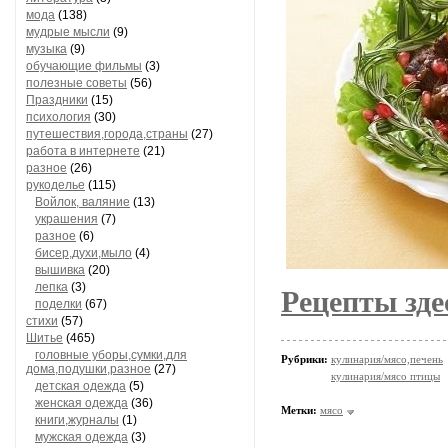
мода
(138)
мудрые мысли
(9)
музыка
(9)
обучающие фильмы
(3)
полезные советы
(56)
Праздники
(15)
психология
(30)
путешествия,города,страны
(27)
работа в интернете
(21)
разное
(26)
рукоделье
(115)
Войлок, валяние
(13)
украшения
(7)
разное
(6)
бисер,духи,мыло
(4)
вышивка
(20)
лепка
(3)
Рецепты зде
поделки
(67)
стихи
(57)
Шитье
(465)
головные уборы,сумки,для
Рубрики:
кулинария/мясо,печень
дома,подушки,разное
(27)
кулинария/мясо птицы
детская одежда
(5)
женская одежда
(36)
Метки:
мясо
книги,журналы
(1)
мужская одежда
(3)