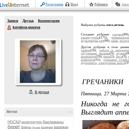
Регистрация
Вход
Рейтинги
Авос
Записи
Друзья
Комментарии
Выбрана рубрика
мясо,печень
.
koroleva-guseva
Соседние рубрики:
сладкое
(89
овощи,грибы
(175),
низкокало
мультиварка,свч
(99),
каши, молоч
Другие рубрики в этом дневн
разное
(26),
работа в интернет
обучающие фильмы
(3),
музыка
(
компьютер
(19),
кино
(2),
йога
(3),
живопись
(51),
домашнее хозяйс
аудиокниги, электронные книги
(3
ГРЕЧАНИКИ
Пятница, 27 Марта 2
В друзья
Никогда не г
Выглядит апп
Метки
-
баклажаны
НОСКИ
архитектура
берет
варежки
блины
валяние
булки