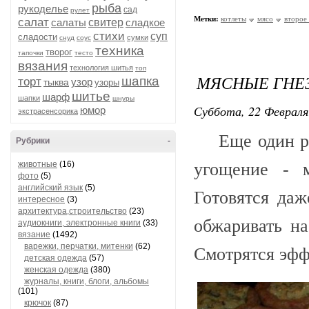
рыба
рукоделье
сад
рулет
Метки:
котлеты
мясо
второе
салат
салаты
свитер
сладкое
стихи
суп
сладости
сумки
снуд
соус
техника
творог
тапочки
тесто
вязания
технология шитья
топ
МЯСНЫЕ ГНЕ
шапка
торт
узор
тыква
узоры
шитье
шарф
шапки
шнуры
Суббота, 22 Февраля
юмор
экстрасенсорика
Еще один рец
Рубрики
-
животные
(16)
угощение - 
фото
(5)
английский язык
(5)
Готовятся даж
интересное
(3)
архитектура,строительство
(23)
обжаривать на
аудиокниги, электронные книги
(33)
вязание
(1492)
варежки, перчатки, митенки
(62)
Смотрятся эфф
детская одежда
(57)
женская одежда
(380)
журналы, книги, блоги, альбомы
(101)
крючок
(87)