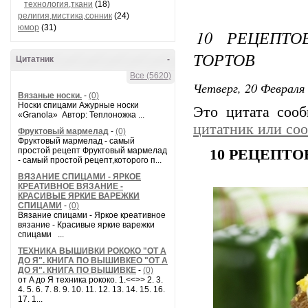
технология,ткани
(18)
религия,мистика,сонник
(24)
юмор
(31)
10 РЕЦЕПТ
ТОРТОВ
Цитатник
-
Все (5620)
Четверг, 20 Февраля 
Вязаные носки.
-
(0)
Носки спицами Ажурные носки
Это цитата соо
«Granola» Автор: Теплоножка ...
цитатник или со
Фруктовый мармелад
-
(0)
Фруктовый мармелад - самый
простой рецепт Фруктовый мармелад
10 РЕЦЕПТ
- самый простой рецепт,которого п...
ВЯЗАНИЕ СПИЦАМИ - ЯРКОЕ
КРЕАТИВНОЕ ВЯЗАНИЕ -
КРАСИВЫЕ ЯРКИЕ ВАРЕЖКИ
СПИЦАМИ
-
(0)
Вязание спицами - Яркое креативное
вязание - Красивые яркие варежки
спицами ...
ТЕХНИКА ВЫШИВКИ РОКОКО "ОТ А
ДО Я". КНИГА ПО ВЫШИВКЕО "ОТ А
ДО Я". КНИГА ПО ВЫШИВКЕ
-
(0)
от A до Я техника рококо. 1.<<>> 2. 3.
4. 5. 6. 7. 8. 9. 10. 11. 12. 13. 14. 15. 16.
17. 1...