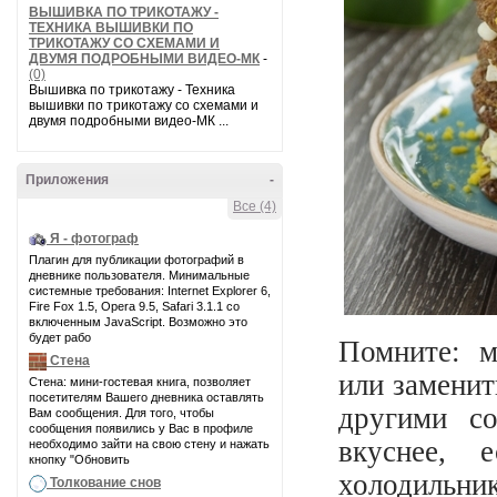
ВЫШИВКА ПО ТРИКОТАЖУ -
ТЕХНИКА ВЫШИВКИ ПО
ТРИКОТАЖУ СО СХЕМАМИ И
ДВУМЯ ПОДРОБНЫМИ ВИДЕО-МК
-
(0)
Вышивка по трикотажу - Техника
вышивки по трикотажу со схемами и
двумя подробными видео-МК ...
Приложения
-
Все (4)
Я - фотограф
Плагин для публикации фотографий в
дневнике пользователя. Минимальные
системные требования: Internet Explorer 6,
Fire Fox 1.5, Opera 9.5, Safari 3.1.1 со
включенным JavaScript. Возможно это
будет рабо
Помните: м
Стена
или заменит
Стена: мини-гостевая книга, позволяет
посетителям Вашего дневника оставлять
другими с
Вам сообщения. Для того, чтобы
сообщения появились у Вас в профиле
вкуснее, 
необходимо зайти на свою стену и нажать
кнопку "Обновить
холодильник
Толкование снов