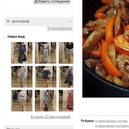
Я - фотограф
-
К приложению
показ мод
В серии 20 фотографий
Рубрики:
кулинария/мясо,печень
кулинария/второе блюд