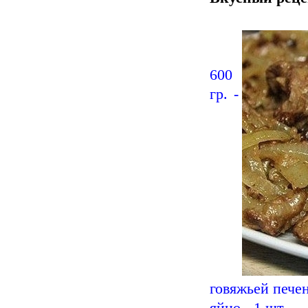
600
гр. -
говяжьей пече