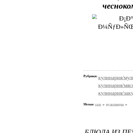
чесноко
Рубрики:
кулинария/мул
кулинария/мяс
кулинария/зак
Метки:
сало
мультиварка
БЛЮДА ИЗ П