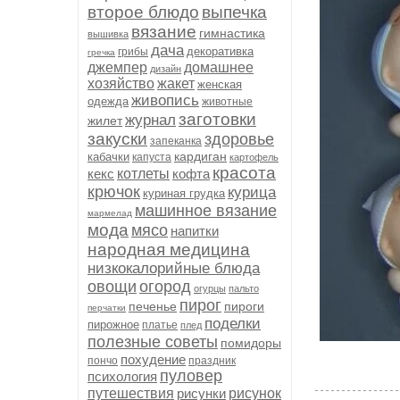
второе блюдо
выпечка
вязание
гимнастика
вышивка
дача
декоративка
грибы
гречка
джемпер
домашнее
дизайн
хозяйство
жакет
женская
живопись
одежда
животные
заготовки
журнал
жилет
закуски
здоровье
запеканка
кардиган
кабачки
капуста
картофель
красота
кекс
котлеты
кофта
крючок
курица
куриная грудка
машинное вязание
мармелад
мода
мясо
напитки
народная медицина
низкокалорийные блюда
овощи
огород
огурцы
пальто
пирог
печенье
пироги
перчатки
поделки
пирожное
платье
плед
полезные советы
помидоры
похудение
пончо
праздник
пуловер
психология
путешествия
рисунки
рисунок