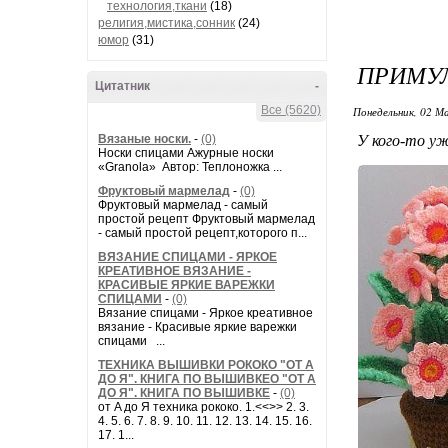
технология,ткани
(18)
религия,мистика,сонник
(24)
юмор
(31)
ПРИМУ
Цитатник
-
Все (5620)
Понедельник, 02 М
Вязаные носки.
-
(0)
У кого-то уж
Носки спицами Ажурные носки
«Granola» Автор: Теплоножка ...
Фруктовый мармелад
-
(0)
Фруктовый мармелад - самый
простой рецепт Фруктовый мармелад
- самый простой рецепт,которого п...
ВЯЗАНИЕ СПИЦАМИ - ЯРКОЕ
КРЕАТИВНОЕ ВЯЗАНИЕ -
КРАСИВЫЕ ЯРКИЕ ВАРЕЖКИ
СПИЦАМИ
-
(0)
Вязание спицами - Яркое креативное
вязание - Красивые яркие варежки
спицами ...
ТЕХНИКА ВЫШИВКИ РОКОКО "ОТ А
ДО Я". КНИГА ПО ВЫШИВКЕО "ОТ А
ДО Я". КНИГА ПО ВЫШИВКЕ
-
(0)
от A до Я техника рококо. 1.<<>> 2. 3.
4. 5. 6. 7. 8. 9. 10. 11. 12. 13. 14. 15. 16.
17. 1...