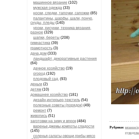
машинное вязание
(102)
мужская одежда
(33)
носки, следки, тапочки, сапожки
(85)
палантины, шарфы, шали, пончо,
снуды, пледы
(140)
уроки, рисунки, техника вязания,
разное
(329)
шапки, береты
(208)
гимнастика
(39)
грамотность
(3)
дача,дом
(333)
ландшафт, декоративные растения
(64)
дачное хозяйство
(19)
огород
(192)
плодовый сад,
(93)
деньги
(2)
детям
(10)
домашнее хозяйство
(181)
дизайн,интерьер,текстиль
(54)
полезные советы (порядок)
(49)
ремонт
(7)
живопись
(51)
заготовки на зиму и впрок
(484)
варенье,джемы,компоты,сладости
Рубрики:
вязание/
(145)
рукодель
соленья,салаты,овощи,грибы,мясо