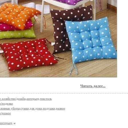
Читать далее...
 хозяйство/дизайн,интерьер,текстиль
е/поделки
ловные уборы,сумки,для дома,подушки,разное
е/разное
интерьер