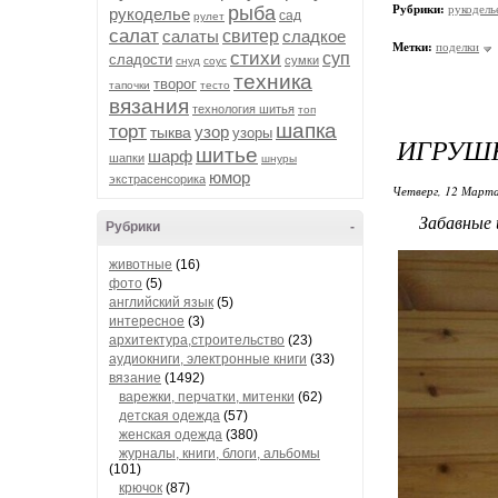
рыба
Рубрики:
рукодель
рукоделье
сад
рулет
салат
салаты
свитер
сладкое
Метки:
поделки
стихи
суп
сладости
сумки
снуд
соус
техника
творог
тапочки
тесто
вязания
технология шитья
топ
шапка
торт
узор
тыква
узоры
ИГРУШ
шитье
шарф
шапки
шнуры
юмор
экстрасенсорика
Четверг, 12 Марта
Забавные игр
Рубрики
-
животные
(16)
фото
(5)
английский язык
(5)
интересное
(3)
архитектура,строительство
(23)
аудиокниги, электронные книги
(33)
вязание
(1492)
варежки, перчатки, митенки
(62)
детская одежда
(57)
женская одежда
(380)
журналы, книги, блоги, альбомы
(101)
крючок
(87)