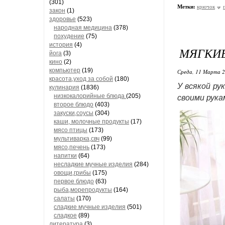
(301)
Метки:
крючок
закон
(1)
здоровье
(523)
народная медицина
(378)
похудение
(75)
история
(4)
МЯГКИЕ
йога
(3)
кино
(2)
компьютер
(19)
Среда, 11 Марта 2
красота,уход за собой
(180)
У всякой ру
кулинария
(1836)
низкокалорийные блюда
(205)
своими рука
второе блюдо
(403)
закуски,соусы
(304)
каши, молочные продукты
(17)
мясо птицы
(173)
мультиварка,свч
(99)
мясо,печень
(173)
напитки
(64)
несладкие мучные изделия
(284)
овощи,грибы
(175)
первое блюдо
(63)
рыба,морепродукты
(164)
салаты
(170)
сладкие мучные изделия
(501)
сладкое
(89)
литература
(3)