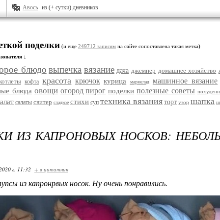
Авось
из (+ сутки) дневников
еткой поделки
(и еще
249712 записям
на сайте сопоставлена такая метка)
зователя ↓
торое блюдо
выпечка
вязание
дача
джемпер
домашнее хозяйство
красота
крючок
машинное вязание
курица
котлеты
кофта
мармелад
овощи
огород
пирог
полезные советы
ные блюда
поделки
похудени
техника вязания
шапка
алат
стихи
свитер
торт
салаты
суп
узор
ш
сладкое
И ИЗ КАПРОНОВЫХ НОСКОВ: НЕБОЛ
2020 г. 11:32
+ в цитатник
упсы из капронрвых носок. Ну очень понравились.