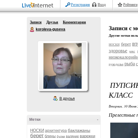
Регистрация
Вход
Рейтинги
Записи
Друзья
Комментарии
Записи с м
koroleva-guseva
Другие метки поль
в
берет
НОСКИ
здоровье
кекс
низкокалорий
рыба
с
рукоделье
ПУПСИК
КЛАСС
В друзья
Вторник, 30 Июня 
Прелестные п
Метки
-
баклажаны
НОСКИ
архитектура
берет
варежки
блины
валяние
булки