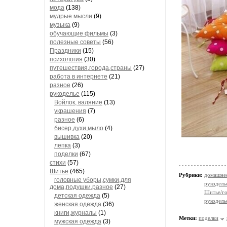
мода
(138)
мудрые мысли
(9)
музыка
(9)
обучающие фильмы
(3)
полезные советы
(56)
Праздники
(15)
психология
(30)
путешествия,города,страны
(27)
работа в интернете
(21)
разное
(26)
рукоделье
(115)
Войлок, валяние
(13)
украшения
(7)
разное
(6)
бисер,духи,мыло
(4)
вышивка
(20)
лепка
(3)
поделки
(67)
стихи
(57)
Шитье
(465)
Рубрики:
домашнее
головные уборы,сумки,для
рукодель
дома,подушки,разное
(27)
Шитье/го
детская одежда
(5)
рукодель
женская одежда
(36)
книги,журналы
(1)
Метки:
поделки
мужская одежда
(3)