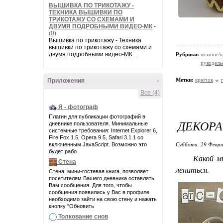
ВЫШИВКА ПО ТРИКОТАЖУ -
ТЕХНИКА ВЫШИВКИ ПО
ТРИКОТАЖУ СО СХЕМАМИ И
ДВУМЯ ПОДРОБНЫМИ ВИДЕО-МК
-
(0)
Вышивка по трикотажу - Техника
вышивки по трикотажу со схемами и
двумя подробными видео-МК ...
Рубрики:
вязание/
рукодель
Метки:
крючок
Приложения
-
Все (4)
Я - фотограф
Плагин для публикации фотографий в
ДЕКОРА
дневнике пользователя. Минимальные
системные требования: Internet Explorer 6,
Fire Fox 1.5, Opera 9.5, Safari 3.1.1 со
Суббота, 29 Февра
включенным JavaScript. Возможно это
будет рабо
Какой милый
Стена
лениться.
Стена: мини-гостевая книга, позволяет
посетителям Вашего дневника оставлять
Вам сообщения. Для того, чтобы
сообщения появились у Вас в профиле
необходимо зайти на свою стену и нажать
кнопку "Обновить
Толкование снов