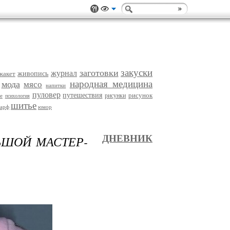
закуски
заготовки
журнал
жакет
живопись
народная медицина
мода
мясо
напитки
пуловер
путешествия
рисунок
рисунки
е
психология
шитье
арф
юмор
ЬШОЙ МАСТЕР-
ДНЕВНИК