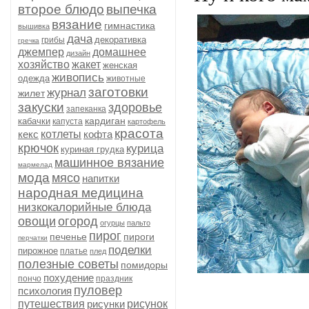
второе блюдо
выпечка
вязание
гимнастика
вышивка
дача
декоративка
грибы
гречка
джемпер
домашнее
дизайн
хозяйство
жакет
женская
живопись
одежда
животные
заготовки
журнал
жилет
закуски
здоровье
запеканка
кардиган
кабачки
капуста
картофель
красота
кекс
котлеты
кофта
крючок
курица
куриная грудка
машинное вязание
мармелад
мода
мясо
напитки
народная медицина
низкокалорийные блюда
овощи
огород
огурцы
пальто
пирог
печенье
пироги
перчатки
поделки
пирожное
платье
плед
полезные советы
помидоры
похудение
пончо
праздник
пуловер
психология
путешествия
рисунки
рисунок