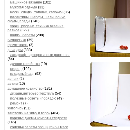
машинное вязание
(102)
мужская одежда
(33)
носки, следки, тапочки, сапожки
(85)
палантины, шарфы, шали, пончо,
снуды, пледы
(140)
уроки, рисунки, техника вязания,
разное
(329)
шапки, береты
(208)
гимнастика
(39)
грамотность
(3)
дача,дом
(333)
ландшафт, декоративные растения
(64)
дачное хозяйство
(19)
огород
(192)
плодовый сад,
(93)
деньги
(2)
детям
(10)
домашнее хозяйство
(181)
дизайн,интерьер,текстиль
(54)
полезные советы (порядок)
(49)
ремонт
(7)
живопись
(51)
заготовки на зиму и впрок
(484)
варенье,джемы,компоты,сладости
(145)
соленья,салаты,овощи,грибы,мясо