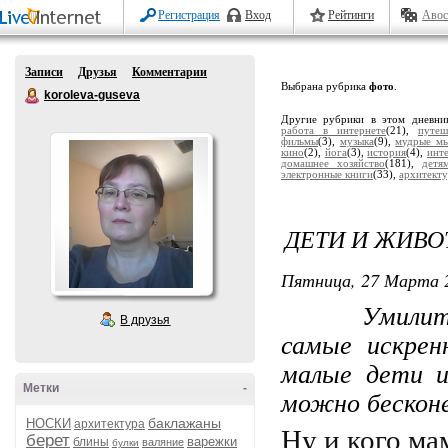
Регистрация
Вход
Рейтинги
Авос
Записи
Друзья
Комментарии
Выбрана рубрика
фото
.
koroleva-guseva
Другие рубрики в этом дневни
работа в интернете
(21),
путеш
фильмы
(3),
музыка
(9),
мудрые м
кино
(2),
йога
(3),
история
(4),
инт
домашнее хозяйство
(181),
детя
электронные книги
(33),
архитекту
ДЕТИ И ЖИВ
Пятница, 27 Марта 2
Умилительн
В друзья
самые искрен
малые дети 
Метки
-
можно бесконе
баклажаны
НОСКИ
архитектура
Ну и кого ма
берет
варежки
блины
валяние
булки