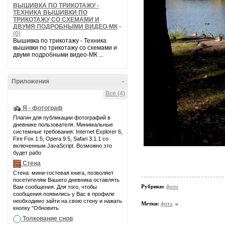
ВЫШИВКА ПО ТРИКОТАЖУ -
ТЕХНИКА ВЫШИВКИ ПО
ТРИКОТАЖУ СО СХЕМАМИ И
ДВУМЯ ПОДРОБНЫМИ ВИДЕО-МК
-
(0)
Вышивка по трикотажу - Техника
вышивки по трикотажу со схемами и
двумя подробными видео-МК ...
Приложения
-
Все (4)
Я - фотограф
Плагин для публикации фотографий в
дневнике пользователя. Минимальные
системные требования: Internet Explorer 6,
Fire Fox 1.5, Opera 9.5, Safari 3.1.1 со
включенным JavaScript. Возможно это
будет рабо
Стена
Стена: мини-гостевая книга, позволяет
посетителям Вашего дневника оставлять
Рубрики:
фото
Вам сообщения. Для того, чтобы
сообщения появились у Вас в профиле
необходимо зайти на свою стену и нажать
Метки:
фото
кнопку "Обновить
Толкование снов