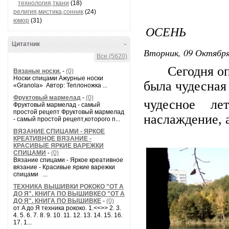
технология,ткани
(18)
религия,мистика,сонник
(24)
юмор
(31)
ОСЕНЬ
Цитатник
-
Вторник, 09 Октября
Все (5620)
Сегодня опят
Вязаные носки.
-
(0)
Носки спицами Ажурные носки
была чудесная
«Granola» Автор: Теплоножка ...
Фруктовый мармелад
-
(0)
чудесное ле
Фруктовый мармелад - самый
простой рецепт Фруктовый мармелад
наслаждение, 
- самый простой рецепт,которого п...
ВЯЗАНИЕ СПИЦАМИ - ЯРКОЕ
КРЕАТИВНОЕ ВЯЗАНИЕ -
КРАСИВЫЕ ЯРКИЕ ВАРЕЖКИ
СПИЦАМИ
-
(0)
Вязание спицами - Яркое креативное
вязание - Красивые яркие варежки
спицами ...
ТЕХНИКА ВЫШИВКИ РОКОКО "ОТ А
ДО Я". КНИГА ПО ВЫШИВКЕО "ОТ А
ДО Я". КНИГА ПО ВЫШИВКЕ
-
(0)
от A до Я техника рококо. 1.<<>> 2. 3.
4. 5. 6. 7. 8. 9. 10. 11. 12. 13. 14. 15. 16.
17. 1...