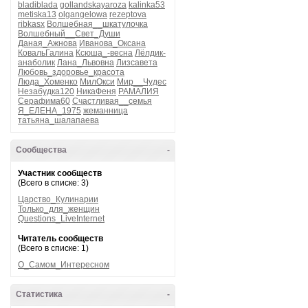
bladiblada
gollandskayaroza
kalinka53
metiska13
olgangelowa
rezeptova
ribkasx
Волшебная__шкатулочка
Волшебный__Свет_Души
Даная_Ажнова
Иванова_Оксана
КовальГалина
Ксюша_-весна
Лёлдик-
анаболик
Лана_Львовна
Лизсавета
Любовь_здоровье_красота
Люда_Хоменко
МилОкси
Мир__Чудес
Незабудка120
НикаФеня
РАМАЛИЯ
Серафима60
Счастливая__семья
Я_ЕЛЕНА_1975
жеманница
татьяна_шалапаева
Сообщества
-
Участник сообществ
(Всего в списке: 3)
Царство_Кулинарии
Только_для_женщин
Questions_LiveInternet
Читатель сообществ
(Всего в списке: 1)
О_Самом_Интересном
Статистика
-