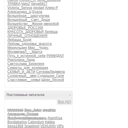
TPABKA
ValeZ
Valya6827
Victoria_Serova
vipstart
Алекс-Р
Александра_Ц
Буала
Волшебная__шкатулочка
Волшебный__Свет_Души
Волшебство__Жизни
зверобой
ЗДОРОВЬЕ_РОССИИ
КРАСОТА_ЗДОРОВЬЯ
Лилёша
ЛИЧНЫЕ_ОТНОШЕНИЯ
Любаша_Бодя
Любовь_здоровье_красота
Меркульдин
Мир__Чудес
МосквичкаЛ_-_Марта
Путь_к_истинной_себе
РИМИДАЛ
Роксолана_Лада
Светослава_Берегиня
Секреты_для_хозяюшек
СЕМЬЯ_И_ДЕТИ
СитковаЛюдмила
Солнечный__мир
Сударыня_Галя
Счастливая__семья
Шрек_Лесной
Постоянные читатели
-
Все (42)
Hhhhhhjjjj
Slav_Joker
olgafriiiz
Александр_Песков
Янебудулюбвискрывать
AlainKisa
Bonitakarlos
Calendum
Inkkka
Irena1968
Snaebjort
VEHUIAN
VIPs