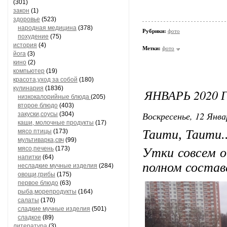
(301)
закон
(1)
здоровье
(523)
народная медицина
(378)
Рубрики:
фото
похудение
(75)
история
(4)
Метки:
фото
йога
(3)
кино
(2)
компьютер
(19)
красота,уход за собой
(180)
кулинария
(1836)
ЯНВАРЬ 2020
низкокалорийные блюда
(205)
второе блюдо
(403)
Воскресенье, 12 Янва
закуски,соусы
(304)
каши, молочные продукты
(17)
Таити, Таити..
мясо птицы
(173)
мультиварка,свч
(99)
мясо,печень
(173)
Утки совсем о
напитки
(64)
полном состав
несладкие мучные изделия
(284)
овощи,грибы
(175)
первое блюдо
(63)
рыба,морепродукты
(164)
салаты
(170)
сладкие мучные изделия
(501)
сладкое
(89)
литература
(3)