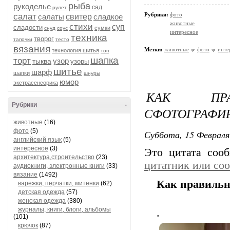
рыба
рукоделье
сад
рулет
Рубрики:
фото
салат
салаты
свитер
сладкое
животные
стихи
суп
сладости
сумки
снуд
соус
интересное
техника
творог
тапочки
тесто
вязания
Метки:
животные
фото
инте
технология шитья
топ
шапка
торт
узор
тыква
узоры
шитье
шарф
шапки
шнуры
юмор
экстрасенсорика
КАК ПР
Рубрики
-
СФОТОГРАФИР
животные
(16)
фото
(5)
Суббота, 15 Февраля
английский язык
(5)
интересное
(3)
Это цитата со
архитектура,строительство
(23)
цитатник или со
аудиокниги, электронные книги
(33)
вязание
(1492)
Как правильн
варежки, перчатки, митенки
(62)
детская одежда
(57)
женская одежда
(380)
журналы, книги, блоги, альбомы
.
(101)
крючок
(87)