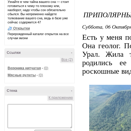
Узнайте в чем тайна вашего сна — стоит
готовиться к чему-то плохому или,
наоборот, надо чтобы сон обязательно
ПРИПОЛЯРНЫ
сбылся. Вы непременно найдете
толкование вашего сна, ведь в базе уже
сейчас содержится 47
Суббота, 06 Октября
Открытки
Перерожденный каталог открыток на все
Есть у меня п
случаи жизни
Она геолог. 
Урал. Жила 
Ссылки
-
Все (2)
родились ее
Вероника нитчатая
-
(0)
роскошные вид
Мясные рулеты
-
(0)
Стена
-
К приложению