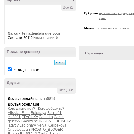
Музыка
-
Все (1)
Рубрики:
путешествия,города,ст
фото
Метки:
путешествия
фото
Garou - Je nattendais que vous
Слушали: 30412
Комментарии: 0
Поиск по дневнику
-
Страницы:
в этом дневнике
Друзья
-
Все (106)
Друзья онлайн
галина5819
Друзья оффлайн
Кого давно нет?
Кого добавить?
Alissija_Flear
Belenaya
Bonito11
cot3011
EFACHKA
Gala_Lo
Gania
gelexxx
Goodwine
IRISHA___IRISHKA
ladydv
Legionary
Nelya_Gerbekova
OngoUdagan
PROSTO_BLOGER
Ralexx
RUSSA_N
Tanja_Boitcova