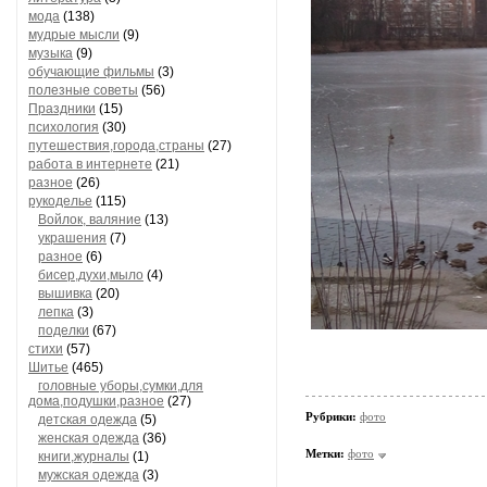
мода
(138)
мудрые мысли
(9)
музыка
(9)
обучающие фильмы
(3)
полезные советы
(56)
Праздники
(15)
психология
(30)
путешествия,города,страны
(27)
работа в интернете
(21)
разное
(26)
рукоделье
(115)
Войлок, валяние
(13)
украшения
(7)
разное
(6)
бисер,духи,мыло
(4)
вышивка
(20)
лепка
(3)
поделки
(67)
стихи
(57)
Шитье
(465)
головные уборы,сумки,для
дома,подушки,разное
(27)
Рубрики:
фото
детская одежда
(5)
женская одежда
(36)
Метки:
фото
книги,журналы
(1)
мужская одежда
(3)