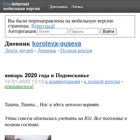
Live
Internet
Дневники
Личка
мобильная версия
Вы были перенаправлены на мобильную версию
страницы.
Вернуться!
Авторизация
Дневник
koroleva-guseva
Лента друзей
-
Дневник
-
Полная версия
январь 2020 года в Подмосковье
12-01-2020 12:10
к комментариям
-
к полной версии
-
понравилось!
Таити, Таити... Нас и здесь неплохо кормят.
Утки совсем обленились улетать на Юг. Все поголовье в
полном составе.