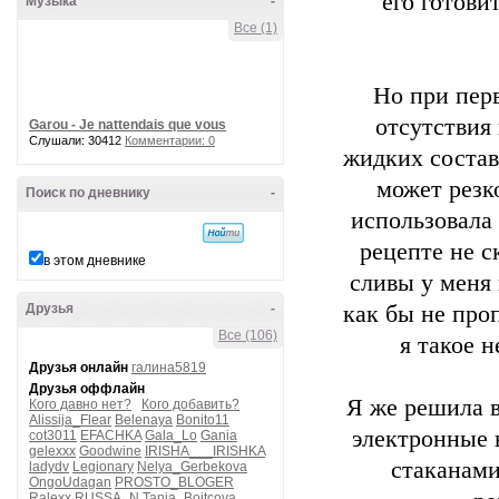
его готови
Музыка
-
Все (1)
Но при перв
отсутствия 
Garou - Je nattendais que vous
Слушали: 30412
Комментарии: 0
жидких состав
может резко
Поиск по дневнику
-
использовала 
рецепте не с
в этом дневнике
сливы у меня 
Друзья
-
как бы не про
Все (106)
я такое н
Друзья онлайн
галина5819
Друзья оффлайн
Я же решила вс
Кого давно нет?
Кого добавить?
Alissija_Flear
Belenaya
Bonito11
электронные 
cot3011
EFACHKA
Gala_Lo
Gania
gelexxx
Goodwine
IRISHA___IRISHKA
стаканами
ladydv
Legionary
Nelya_Gerbekova
OngoUdagan
PROSTO_BLOGER
Ralexx
RUSSA_N
Tanja_Boitcova