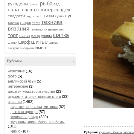
рыба
рукоделье
сад
рулет
салат
салаты
свитер
сладкое
стихи
суп
сладости
сумки
снуд
соус
техника
творог
тапочки
тесто
вязания
технология шитья
топ
шапка
торт
узор
тыква
узоры
шитье
шарф
шапки
шнуры
юмор
экстрасенсорика
Рубрики
-
животные
(16)
фото
(5)
английский язык
(5)
интересное
(3)
архитектура,строительство
(23)
аудиокниги, электронные книги
(33)
вязание
(1492)
варежки, перчатки, митенки
(62)
детская одежда
(57)
женская одежда
(380)
журналы, книги, блоги, альбомы
(101)
крючок
(87)
Рубрики:
кулинария/каши, молоч