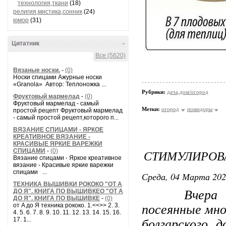
технология,ткани
(18)
религия,мистика,сонник
(24)
юмор
(31)
Цитатник
-
Все (5620)
Вязаные носки.
-
(0)
Носки спицами Ажурные носки
«Granola» Автор: Теплоножка ...
Рубрики:
дача,дом/огород
Фруктовый мармелад
-
(0)
Фруктовый мармелад - самый
Метки:
огород
помидоры
простой рецепт Фруктовый мармелад
- самый простой рецепт,которого п...
ВЯЗАНИЕ СПИЦАМИ - ЯРКОЕ
КРЕАТИВНОЕ ВЯЗАНИЕ -
КРАСИВЫЕ ЯРКИЕ ВАРЕЖКИ
СПИЦАМИ
-
(0)
СТИМУЛИРОВА
Вязание спицами - Яркое креативное
вязание - Красивые яркие варежки
спицами ...
Среда, 04 Марта 202
ТЕХНИКА ВЫШИВКИ РОКОКО "ОТ А
ДО Я". КНИГА ПО ВЫШИВКЕО "ОТ А
Вчера пров
ДО Я". КНИГА ПО ВЫШИВКЕ
-
(0)
от A до Я техника рококо. 1.<<>> 2. 3.
посеянные мно
4. 5. 6. 7. 8. 9. 10. 11. 12. 13. 14. 15. 16.
17. 1...
болгарского 