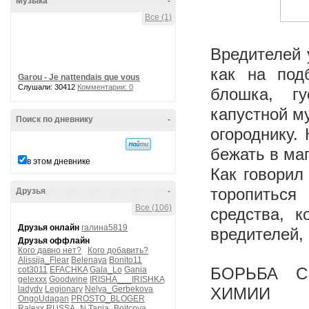
Музыка
-
Все (1)
Вредителей 
как на под
Garou - Je nattendais que vous
Слушали: 30412
Комментарии: 0
блошка, г
капустной м
Поиск по дневнику
-
огороднику.
бежать в маг
в этом дневнике
Как говорил
торопитьс
Друзья
-
Все (106)
средства, 
Друзья онлайн
галина5819
вредителей,
Друзья оффлайн
Кого давно нет?
Кого добавить?
Alissija_Flear
Belenaya
Bonito11
БОРЬБА С
cot3011
EFACHKA
Gala_Lo
Gania
gelexxx
Goodwine
IRISHA___IRISHKA
ladydv
Legionary
Nelya_Gerbekova
ХИМИИ
OngoUdagan
PROSTO_BLOGER
Ralexx
RUSSA_N
Tanja_Boitcova