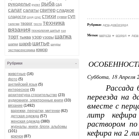
рыба
рукоделье
сад
рулет
салат
салаты
свитер
сладкое
стихи
суп
сладости
сумки
снуд
соус
техника
творог
тапочки
тесто
Рубрики:
дача,дом/огород
вязания
технология шитья
топ
шапка
Метки:
капуста
огород
дача
торт
узор
тыква
узоры
шитье
шарф
шапки
шнуры
юмор
экстрасенсорика
ОСОБЕННОСТ
Рубрики
-
животные
(16)
Суббота, 18 Апреля 2
фото
(5)
английский язык
(5)
Рассада бак
интересное
(3)
переезда на д
архитектура,строительство
(23)
аудиокниги, электронные книги
(33)
вместе с перц
вязание
(1492)
варежки, перчатки, митенки
(62)
литр кефира
детская одежда
(57)
женская одежда
(380)
раствором по
журналы, книги, блоги, альбомы
кефира на 2 л
(101)
крючок
(87)