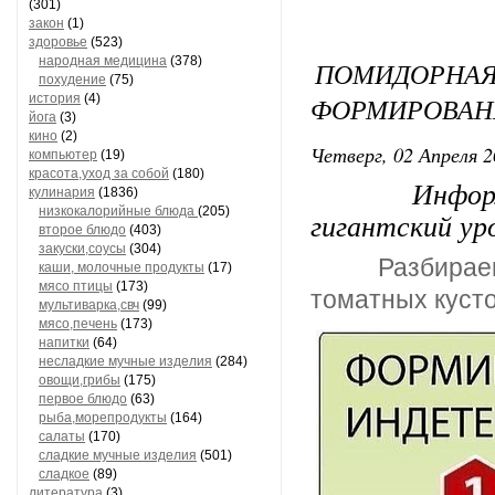
(301)
закон
(1)
здоровье
(523)
народная медицина
(378)
ПОМИДОР
похудение
(75)
история
(4)
ФОРМИРОВАН
йога
(3)
кино
(2)
Четверг, 02 Апреля 2
компьютер
(19)
красота,уход за собой
(180)
Информация
кулинария
(1836)
низкокалорийные блюда
(205)
гигантский ур
второе блюдо
(403)
закуски,соусы
(304)
Разбирае
каши, молочные продукты
(17)
мясо птицы
(173)
томатных кусто
мультиварка,свч
(99)
мясо,печень
(173)
напитки
(64)
несладкие мучные изделия
(284)
овощи,грибы
(175)
первое блюдо
(63)
рыба,морепродукты
(164)
салаты
(170)
сладкие мучные изделия
(501)
сладкое
(89)
литература
(3)