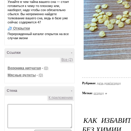
Узнайте в чем тайна вашего сна — стоит
готовиться к чему-то плохому или,
наоборот, надо чтобы сон обязательно
сбылся. Вы непременно найдете
толкование вашего сна, ведь в базе уже
сейчас содержится 47
Открытки
Перерожденный каталог открыток на все
случаи жизни
Ссылки
-
Все (2)
Вероника нитчатая
-
(0)
Мясные рулеты
-
(0)
Рубрики:
дача,дом/огород
Стена
-
Метки:
огород
К приложению
КАК ИЗБАВИ
БЕЗ ХИМИИ