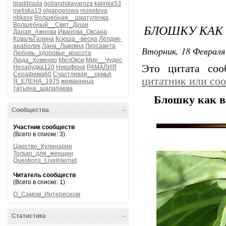
bladiblada
gollandskayaroza
kalinka53
metiska13
olgangelowa
rezeptova
ribkasx
Волшебная__шкатулочка
Волшебный__Свет_Души
БЛОШКУ КАК
Даная_Ажнова
Иванова_Оксана
КовальГалина
Ксюша_-весна
Лёлдик-
анаболик
Лана_Львовна
Лизсавета
Вторник, 18 Февраля 
Любовь_здоровье_красота
Люда_Хоменко
МилОкси
Мир__Чудес
Это цитата со
Незабудка120
НикаФеня
РАМАЛИЯ
Серафима60
Счастливая__семья
цитатник или со
Я_ЕЛЕНА_1975
жеманница
татьяна_шалапаева
Блошку как в
Сообщества
-
Участник сообществ
(Всего в списке: 3)
Царство_Кулинарии
Только_для_женщин
Questions_LiveInternet
Читатель сообществ
(Всего в списке: 1)
О_Самом_Интересном
Статистика
-