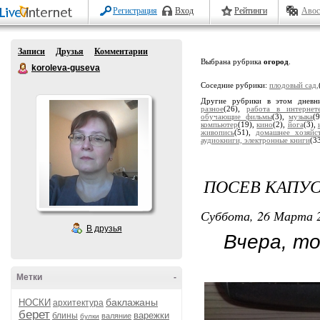
Регистрация
Вход
Рейтинги
Авос
Записи
Друзья
Комментарии
Выбрана рубрика
огород
.
koroleva-guseva
Соседние рубрики:
плодовый сад,
Другие рубрики в этом дневн
разное
(26),
работа в интернет
обучающие фильмы
(3),
музыка
(
компьютер
(19),
кино
(2),
йога
(3),
живопись
(51),
домашнее хозяйс
аудиокниги, электронные книги
(3
ПОСЕВ КАПУС
Суббота, 26 Марта 2
В друзья
Вчера, то 
Метки
-
баклажаны
НОСКИ
архитектура
берет
варежки
блины
валяние
булки