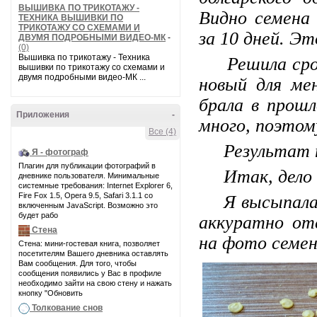
ВЫШИВКА ПО ТРИКОТАЖУ -
Видно семена
ТЕХНИКА ВЫШИВКИ ПО
ТРИКОТАЖУ СО СХЕМАМИ И
за 10 дней. Э
ДВУМЯ ПОДРОБНЫМИ ВИДЕО-МК
-
(0)
Вышивка по трикотажу - Техника
Решила срочн
вышивки по трикотажу со схемами и
двумя подробными видео-МК ...
новый для ме
брала в прошл
Приложения
-
много, поэтом
Все (4)
Результат п
Я - фотограф
Плагин для публикации фотографий в
Итак, дело 
дневнике пользователя. Минимальные
системные требования: Internet Explorer 6,
Fire Fox 1.5, Opera 9.5, Safari 3.1.1 со
Я высыпала с
включенным JavaScript. Возможно это
будет рабо
аккуратно отс
Стена
на фото семена
Стена: мини-гостевая книга, позволяет
посетителям Вашего дневника оставлять
Вам сообщения. Для того, чтобы
сообщения появились у Вас в профиле
необходимо зайти на свою стену и нажать
кнопку "Обновить
Толкование снов