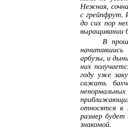
Нежная, сочна
с грейпфрут. 
до сих пор не
выращивании б
В прошлом г
начитавшись
арбузы, и дыни
них получаетс
году уже зак
сажать бахч
ненормальны
приближающих
относятся к 
размер будет 
знакомой.