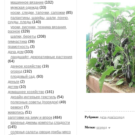
машинное вязание
(102)
мужская одежда
(33)
носки, следки, тапочки, сапожки
(85)
палантины, шарфы, шали, пончо,
снуды, пледы
(140)
уроки, рисунки, техника вязания,
разное
(329)
шапки, береты
(208)
гимнастика
(39)
грамотность
(3)
дача,дом
(333)
ландшафт, декоративные растения
(64)
дачное хозяйство
(19)
огород
(192)
плодовый сад,
(93)
деньги
(2)
детям
(10)
домашнее хозяйство
(181)
дизайн,интерьер,текстиль
(54)
полезные советы (порядок)
(49)
ремонт
(7)
живопись
(51)
Рубрики:
дача,дом/огород
заготовки на зиму и впрок
(484)
варенье,джемы,компоты,сладости
(145)
Метки:
огород
соленья,салаты,овощи,грибы,мясо