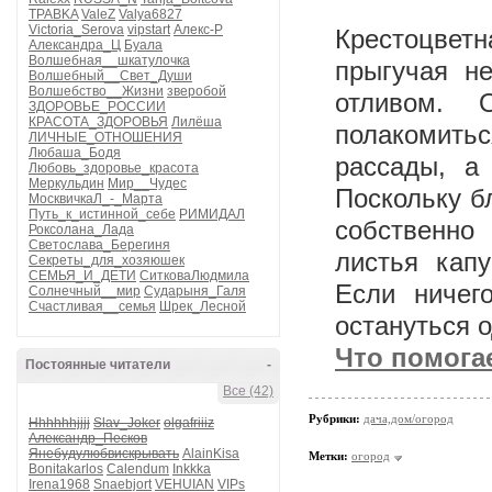
TPABKA
ValeZ
Valya6827
Victoria_Serova
vipstart
Алекс-Р
Крестоцвет
Александра_Ц
Буала
Волшебная__шкатулочка
прыгучая н
Волшебный__Свет_Души
Волшебство__Жизни
зверобой
отливом. 
ЗДОРОВЬЕ_РОССИИ
КРАСОТА_ЗДОРОВЬЯ
Лилёша
полакомит
ЛИЧНЫЕ_ОТНОШЕНИЯ
Любаша_Бодя
рассады, а
Любовь_здоровье_красота
Меркульдин
Мир__Чудес
Поскольку б
МосквичкаЛ_-_Марта
Путь_к_истинной_себе
РИМИДАЛ
собственно
Роксолана_Лада
Светослава_Берегиня
листья кап
Секреты_для_хозяюшек
СЕМЬЯ_И_ДЕТИ
СитковаЛюдмила
Если ничег
Солнечный__мир
Сударыня_Галя
Счастливая__семья
Шрек_Лесной
остануться о
Что помогае
Постоянные читатели
-
Все (42)
Рубрики:
дача,дом/огород
Hhhhhhjjjj
Slav_Joker
olgafriiiz
Александр_Песков
Янебудулюбвискрывать
AlainKisa
Метки:
огород
Bonitakarlos
Calendum
Inkkka
Irena1968
Snaebjort
VEHUIAN
VIPs