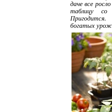
даче все росл
таблицу со 
Пригодится.
богатых урож