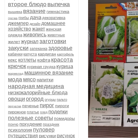
второе блюдо
выпечка
вязание
гимнастика
вышивка
дача
декоративка
грибы
гречка
джемпер
домашнее
дизайн
хозяйство
жакет
женская
живопись
одежда
животные
заготовки
журнал
жилет
закуски
здоровье
запеканка
кардиган
кабачки
капуста
картофель
красота
кекс
котлеты
кофта
крючок
курица
куриная грудка
машинное вязание
мармелад
мода
мясо
напитки
народная медицина
низкокалорийные блюда
овощи
огород
огурцы
пальто
пирог
печенье
пироги
перчатки
поделки
пирожное
платье
плед
полезные советы
помидоры
похудение
пончо
праздник
пуловер
психология
путешествия
рисунки
рисунок