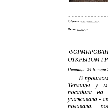
Рубрики:
дача,дом/огород
Метки:
огород
ФОРМИРОВ
ОТКРЫТОМ ГР
Пятница, 24 Января 
В прошлом го
Теплицы у м
посадила на
ухаживала - с
поливала, п