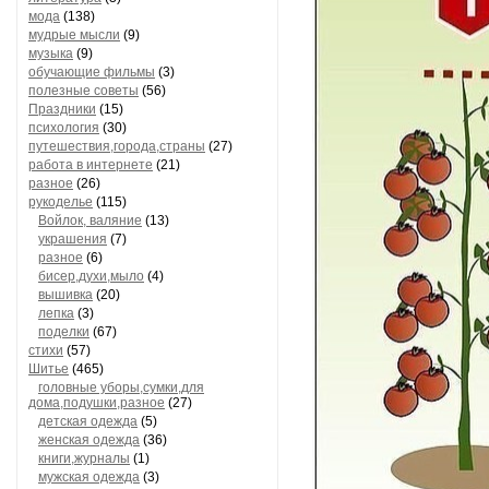
мода
(138)
мудрые мысли
(9)
музыка
(9)
обучающие фильмы
(3)
полезные советы
(56)
Праздники
(15)
психология
(30)
путешествия,города,страны
(27)
работа в интернете
(21)
разное
(26)
рукоделье
(115)
Войлок, валяние
(13)
украшения
(7)
разное
(6)
бисер,духи,мыло
(4)
вышивка
(20)
лепка
(3)
поделки
(67)
стихи
(57)
Шитье
(465)
головные уборы,сумки,для
дома,подушки,разное
(27)
детская одежда
(5)
женская одежда
(36)
книги,журналы
(1)
мужская одежда
(3)