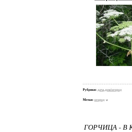
Рубрики:
дача,дом/огород
Метки:
огород
ГОРЧИЦА - В