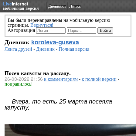
Live
Internet
Дневники
Личка
мобильная версия
Вы были перенаправлены на мобильную версию
страницы.
Вернуться!
Авторизация
Дневник
koroleva-guseva
Лента друзей
-
Дневник
-
Полная версия
Посев капусты на рассаду.
26-03-2022 21:56
к комментариям
-
к полной версии
-
понравилось!
Вчера, то есть 25 марта посеяла
капусту.