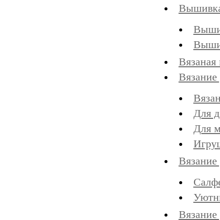
Вышивк
Выши
Выши
Вязаная
Вязание 
Вяза
Для д
Для м
Игру
Вязание 
Салф
Уютн
Вязание