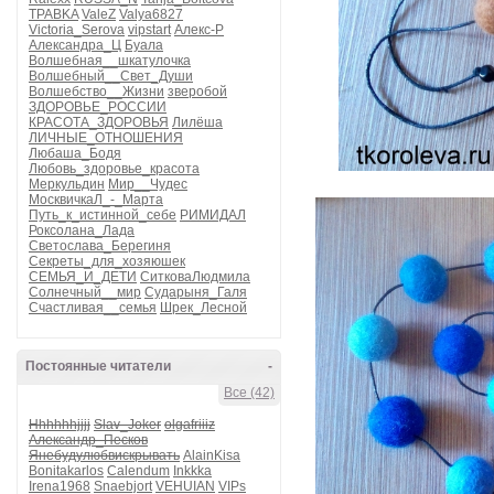
TPABKA
ValeZ
Valya6827
Victoria_Serova
vipstart
Алекс-Р
Александра_Ц
Буала
Волшебная__шкатулочка
Волшебный__Свет_Души
Волшебство__Жизни
зверобой
ЗДОРОВЬЕ_РОССИИ
КРАСОТА_ЗДОРОВЬЯ
Лилёша
ЛИЧНЫЕ_ОТНОШЕНИЯ
Любаша_Бодя
Любовь_здоровье_красота
Меркульдин
Мир__Чудес
МосквичкаЛ_-_Марта
Путь_к_истинной_себе
РИМИДАЛ
Роксолана_Лада
Светослава_Берегиня
Секреты_для_хозяюшек
СЕМЬЯ_И_ДЕТИ
СитковаЛюдмила
Солнечный__мир
Сударыня_Галя
Счастливая__семья
Шрек_Лесной
Постоянные читатели
-
Все (42)
Hhhhhhjjjj
Slav_Joker
olgafriiiz
Александр_Песков
Янебудулюбвискрывать
AlainKisa
Bonitakarlos
Calendum
Inkkka
Irena1968
Snaebjort
VEHUIAN
VIPs