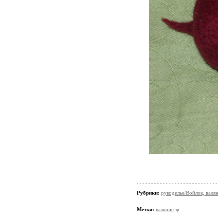
Рубрики:
рукоделье/Войлок, валя
Метки:
валяние