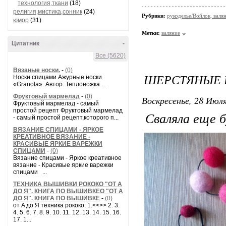
технология,ткани
(18)
религия,мистика,сонник
(24)
Рубрики:
рукоделье/Войлок, валя
юмор
(31)
Метки:
валяние
Цитатник
-
Все (5620)
Вязаные носки.
-
(0)
ШЕРСТЯНЫЕ 
Носки спицами Ажурные носки
«Granola» Автор: Теплоножка ...
Фруктовый мармелад
-
(0)
Воскресенье, 28 Июля
Фруктовый мармелад - самый
простой рецепт Фруктовый мармелад
Сваляла еще б
- самый простой рецепт,которого п...
ВЯЗАНИЕ СПИЦАМИ - ЯРКОЕ
КРЕАТИВНОЕ ВЯЗАНИЕ -
КРАСИВЫЕ ЯРКИЕ ВАРЕЖКИ
СПИЦАМИ
-
(0)
Вязание спицами - Яркое креативное
вязание - Красивые яркие варежки
спицами ...
ТЕХНИКА ВЫШИВКИ РОКОКО "ОТ А
ДО Я". КНИГА ПО ВЫШИВКЕО "ОТ А
ДО Я". КНИГА ПО ВЫШИВКЕ
-
(0)
от A до Я техника рококо. 1.<<>> 2. 3.
4. 5. 6. 7. 8. 9. 10. 11. 12. 13. 14. 15. 16.
17. 1...