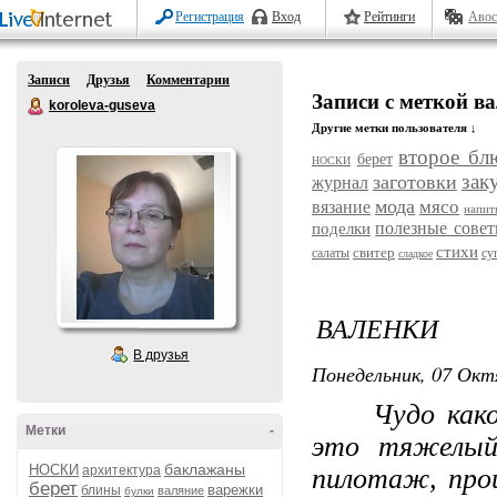
Регистрация
Вход
Рейтинги
Авос
Записи
Друзья
Комментарии
Записи с меткой в
koroleva-guseva
Другие метки пользователя ↓
второе бл
берет
НОСКИ
зак
заготовки
журнал
мода
мясо
вязание
напит
полезные сове
поделки
стихи
свитер
салаты
су
сладкое
ВАЛЕНКИ
В друзья
Понедельник, 07 Окт
Чудо како
Метки
-
это тяжелый
баклажаны
НОСКИ
архитектура
пилотаж, про
берет
варежки
блины
валяние
булки