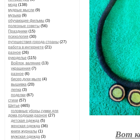
мода
(138)
мудрые мысли
(9)
музыка
(9)
обучающие фильмы
(3)
полезные советы
(56)
Праздники
(15)
психология
(30)
путешествия,города,страны
(27)
работа в интернете
(21)
разное
(26)
рукоделье
(115)
Войлок, валяние
(13)
украшения
(7)
разное
(6)
бисер,духи,мыло
(4)
вышивка
(20)
лепка
(3)
поделки
(67)
стихи
(57)
Шитье
(465)
головные уборы,сумки,для
дома,подушки,разное
(27)
детская одежда
(5)
женская одежда
(36)
книги,журналы
(1)
Вот к
мужская одежда
(3)