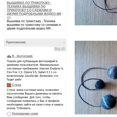
ВЫШИВКА ПО ТРИКОТАЖУ -
ТЕХНИКА ВЫШИВКИ ПО
ТРИКОТАЖУ СО СХЕМАМИ И
ДВУМЯ ПОДРОБНЫМИ ВИДЕО-МК
-
(0)
Вышивка по трикотажу - Техника
вышивки по трикотажу со схемами и
двумя подробными видео-МК ...
Приложения
-
Все (4)
Я - фотограф
Плагин для публикации фотографий в
дневнике пользователя. Минимальные
системные требования: Internet Explorer 6,
Fire Fox 1.5, Opera 9.5, Safari 3.1.1 со
включенным JavaScript. Возможно это
будет рабо
Стена
Стена: мини-гостевая книга, позволяет
посетителям Вашего дневника оставлять
Вам сообщения. Для того, чтобы
сообщения появились у Вас в профиле
необходимо зайти на свою стену и нажать
кнопку "Обновить
Толкование снов