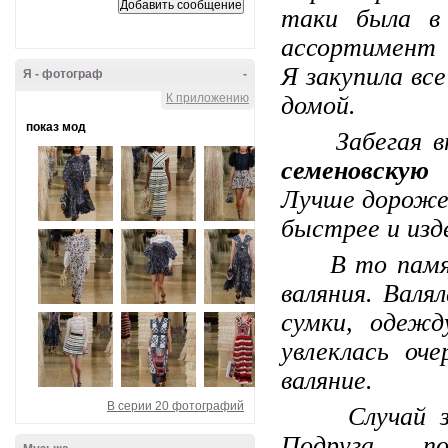
таки была в
ассортимент 
Я закупила вс
Я - фотограф
-
К приложению
домой.
показ мод
Забегая впе
семеновскую
Лучше дороже,
быстрее и изд
В то памятно
валяния. Валя
сумки, одежд
увлеклась оч
валяние.
В серии 20 фотографий
Случай заст
Подруга по