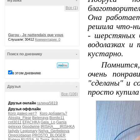
Музыка
-
благотворите
Все (1)
Она работае
решила что-ни
- шерстяных 
Garou - Je nattendais que vous
Слушали: 30412
Комментарии: 0
водолазках и 
кустарно.
Поиск по дневнику
-
Помнится, на
очень понрав
в этом дневнике
"сделаны" и с
Друзья
-
просто купила
Все (106)
Друзья онлайн
галина5819
Друзья оффлайн
Кого давно нет?
Кого добавить?
Alissija_Flear
Belenaya
Bonito11
cot3011
EFACHKA
Gala_Lo
Gania
gelexxx
Goodwine
IRISHA___IRISHKA
ladydv
Legionary
Nelya_Gerbekova
OngoUdagan
PROSTO_BLOGER
Ralexx
RUSSA_N
Tanja_Boitcova