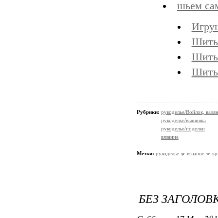
шьем са
Игру
Шить
Шить
Шить
Рубрики:
рукоделье/Войлок, валя
рукоделье/вышивка
рукоделье/поделки
вязание
Метки:
рукоделье
вязание
кр
БЕЗ ЗАГОЛОВ