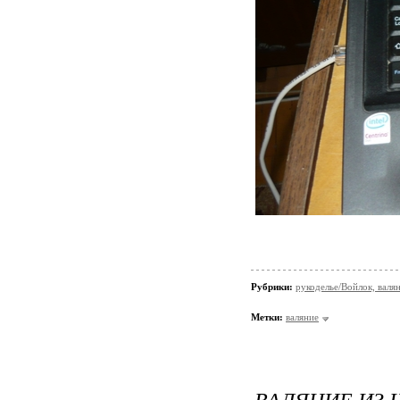
Рубрики:
рукоделье/Войлок, валя
Метки:
валяние
ВАЛЯНИЕ ИЗ 