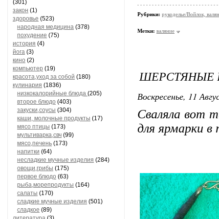
(301)
закон
(1)
Рубрики:
рукоделье/Войлок, валя
здоровье
(523)
народная медицина
(378)
Метки:
валяние
похудение
(75)
история
(4)
йога
(3)
кино
(2)
компьютер
(19)
ШЕРСТЯНЫЕ 
красота,уход за собой
(180)
кулинария
(1836)
низкокалорийные блюда
(205)
Воскресенье, 11 Авгу
второе блюдо
(403)
закуски,соусы
(304)
Сваляла вот т
каши, молочные продукты
(17)
для ярмарки в
мясо птицы
(173)
мультиварка,свч
(99)
мясо,печень
(173)
напитки
(64)
несладкие мучные изделия
(284)
овощи,грибы
(175)
первое блюдо
(63)
рыба,морепродукты
(164)
салаты
(170)
сладкие мучные изделия
(501)
сладкое
(89)
литература
(3)