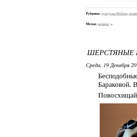
Рубрики:
рукоделье/Войлок, валя
Метки:
валяние
ШЕРСТЯНЫЕ 
Среда, 19 Декабря 20
Бесподобн
Бараковой. 
Повосхищайт