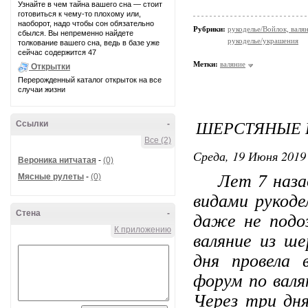
Узнайте в чем тайна вашего сна — стоит
готовиться к чему-то плохому или,
наоборот, надо чтобы сон обязательно
Рубрики:
рукоделье/Войлок, валя
сбылся. Вы непременно найдете
рукоделье/украшения
толкование вашего сна, ведь в базе уже
сейчас содержится 47
Метки:
валяние
Открытки
Перерожденный каталог открыток на все
случаи жизни
ШЕРСТЯНЫЕ 
Ссылки
-
Все (2)
Среда, 19 Июня 2019 
Вероника нитчатая
-
(0)
Лет 7 назад 
Мясные рулеты
-
(0)
видами рукоде
Стена
-
даже не подоз
К приложению
валяние из ше
дня провела 
форум по валя
Через три дн