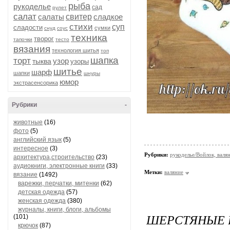
рыба
рукоделье
сад
рулет
салат
салаты
свитер
сладкое
стихи
суп
сладости
сумки
снуд
соус
техника
творог
тапочки
тесто
вязания
технология шитья
топ
шапка
торт
узор
тыква
узоры
шитье
шарф
шапки
шнуры
юмор
экстрасенсорика
Рубрики
-
животные
(16)
фото
(5)
английский язык
(5)
интересное
(3)
Рубрики:
рукоделье/Войлок, валя
архитектура,строительство
(23)
аудиокниги, электронные книги
(33)
Метки:
валяние
вязание
(1492)
варежки, перчатки, митенки
(62)
детская одежда
(57)
женская одежда
(380)
журналы, книги, блоги, альбомы
ШЕРСТЯНЫЕ 
(101)
крючок
(87)