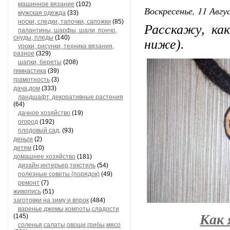
машинное вязание
(102)
Воскресенье, 11 Авгу
мужская одежда
(33)
носки, следки, тапочки, сапожки
(85)
Расскажу, ка
палантины, шарфы, шали, пончо,
снуды, пледы
(140)
ниже).
уроки, рисунки, техника вязания,
разное
(329)
шапки, береты
(208)
гимнастика
(39)
грамотность
(3)
дача,дом
(333)
ландшафт, декоративные растения
(64)
дачное хозяйство
(19)
огород
(192)
плодовый сад,
(93)
деньги
(2)
детям
(10)
домашнее хозяйство
(181)
дизайн,интерьер,текстиль
(54)
полезные советы (порядок)
(49)
ремонт
(7)
живопись
(51)
заготовки на зиму и впрок
(484)
варенье,джемы,компоты,сладости
Как 
(145)
соленья,салаты,овощи,грибы,мясо