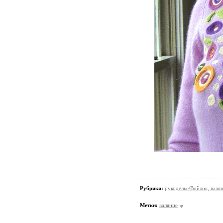
Рубрики:
рукоделье/Войлок, валя
Метки:
валяние