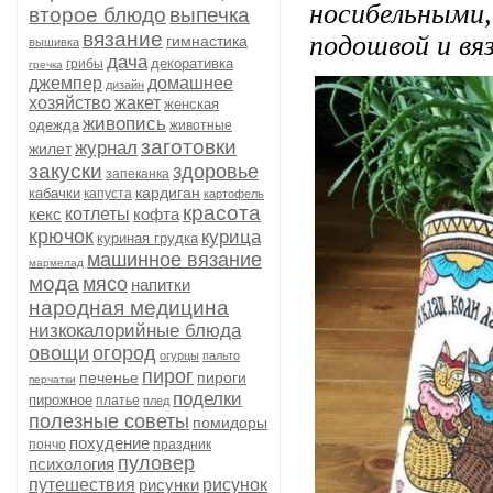
носибельным
второе блюдо
выпечка
вязание
подошвой и вя
гимнастика
вышивка
дача
декоративка
грибы
гречка
джемпер
домашнее
дизайн
хозяйство
жакет
женская
живопись
одежда
животные
заготовки
журнал
жилет
закуски
здоровье
запеканка
кардиган
кабачки
капуста
картофель
красота
кекс
котлеты
кофта
крючок
курица
куриная грудка
машинное вязание
мармелад
мода
мясо
напитки
народная медицина
низкокалорийные блюда
овощи
огород
огурцы
пальто
пирог
печенье
пироги
перчатки
поделки
пирожное
платье
плед
полезные советы
помидоры
похудение
пончо
праздник
пуловер
психология
путешествия
рисунки
рисунок