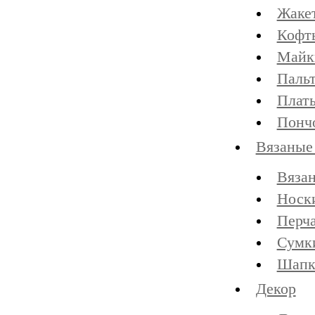
Жаке
Кофт
Майк
Пальт
Плать
Понч
Вязаные
Вяза
Носк
Перча
Сумк
Шапк
Декор