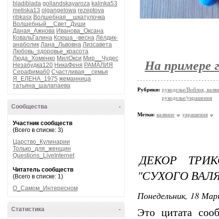
bladiblada
gollandskayaroza
kalinka53
metiska13
olgangelowa
rezeptova
ribkasx
Волшебная__шкатулочка
Волшебный__Свет_Души
Даная_Ажнова
Иванова_Оксана
КовальГалина
Ксюша_-весна
Лёлдик-
анаболик
Лана_Львовна
Лизсавета
Любовь_здоровье_красота
Люда_Хоменко
МилОкси
Мир__Чудес
На примере г
Незабудка120
НикаФеня
РАМАЛИЯ
Серафима60
Счастливая__семья
Я_ЕЛЕНА_1975
жеманница
татьяна_шалапаева
Рубрики:
рукоделье/Войлок, валя
рукоделье/украшения
Сообщества
-
Метки:
валяние
украшения
Участник сообществ
(Всего в списке: 3)
Царство_Кулинарии
Только_для_женщин
ДЕКОР ТРИ
Questions_LiveInternet
Читатель сообществ
"СУХОГО ВАЛ
(Всего в списке: 1)
О_Самом_Интересном
Понедельник, 18 Мар
Статистика
-
Это цитата со