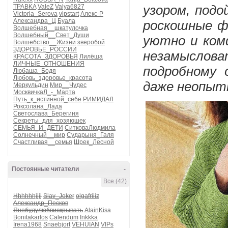
TPABKA
ValeZ
Valya6827
узором, подо
Victoria_Serova
vipstart
Алекс-Р
Александра_Ц
Буала
роскошные ф
Волшебная__шкатулочка
Волшебный__Свет_Души
уютно и ком
Волшебство__Жизни
зверобой
ЗДОРОВЬЕ_РОССИИ
незамыслов
КРАСОТА_ЗДОРОВЬЯ
Лилёша
ЛИЧНЫЕ_ОТНОШЕНИЯ
подробному 
Любаша_Бодя
Любовь_здоровье_красота
даже неопыт
Меркульдин
Мир__Чудес
МосквичкаЛ_-_Марта
Путь_к_истинной_себе
РИМИДАЛ
Роксолана_Лада
Светослава_Берегиня
Секреты_для_хозяюшек
СЕМЬЯ_И_ДЕТИ
СитковаЛюдмила
Солнечный__мир
Сударыня_Галя
Счастливая__семья
Шрек_Лесной
Постоянные читатели
-
Все (42)
Hhhhhhjjjj
Slav_Joker
olgafriiiz
Александр_Песков
Янебудулюбвискрывать
AlainKisa
Bonitakarlos
Calendum
Inkkka
Irena1968
Snaebjort
VEHUIAN
VIPs