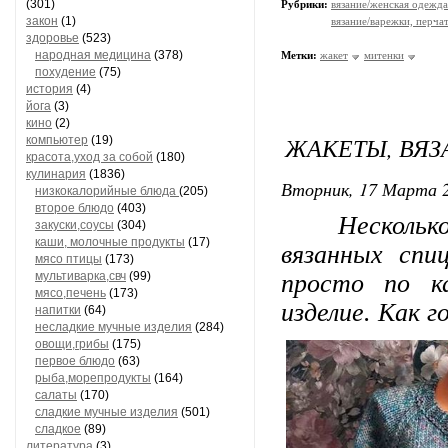
(301)
Рубрики:
вязание/женская одежда
закон
(1)
вязание/варежки, перча
здоровье
(523)
народная медицина
(378)
Метки:
жакет
митенки
похудение
(75)
история
(4)
йога
(3)
кино
(2)
ЖАКЕТЫ, ВЯ
компьютер
(19)
красота,уход за собой
(180)
кулинария
(1836)
Вторник, 17 Марта 2
низкокалорийные блюда
(205)
второе блюдо
(403)
Несколько м
закуски,соусы
(304)
каши, молочные продукты
(17)
вязанных спи
мясо птицы
(173)
мультиварка,свч
(99)
просто по к
мясо,печень
(173)
изделие. Как г
напитки
(64)
несладкие мучные изделия
(284)
овощи,грибы
(175)
первое блюдо
(63)
рыба,морепродукты
(164)
салаты
(170)
сладкие мучные изделия
(501)
сладкое
(89)
литература
(3)