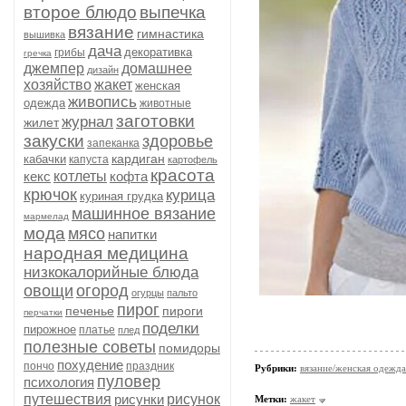
второе блюдо
выпечка
вязание
гимнастика
вышивка
дача
декоративка
грибы
гречка
джемпер
домашнее
дизайн
хозяйство
жакет
женская
живопись
одежда
животные
заготовки
журнал
жилет
закуски
здоровье
запеканка
кардиган
кабачки
капуста
картофель
красота
кекс
котлеты
кофта
крючок
курица
куриная грудка
машинное вязание
мармелад
мода
мясо
напитки
народная медицина
низкокалорийные блюда
овощи
огород
огурцы
пальто
пирог
печенье
пироги
перчатки
поделки
пирожное
платье
плед
полезные советы
помидоры
похудение
пончо
праздник
Рубрики:
вязание/женская одежда
пуловер
психология
путешествия
рисунки
рисунок
Метки:
жакет