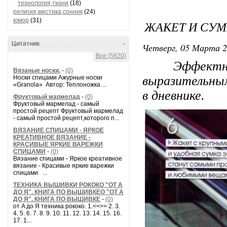
технология,ткани
(18)
религия,мистика,сонник
(24)
юмор
(31)
ЖАКЕТ И СУМ
Цитатник
-
Четверг, 05 Марта 2
Все (5620)
Эффектные ж
Вязаные носки.
-
(0)
выразительны
Носки спицами Ажурные носки
«Granola» Автор: Теплоножка ...
в дневнике.
Фруктовый мармелад
-
(0)
Фруктовый мармелад - самый
простой рецепт Фруктовый мармелад
- самый простой рецепт,которого п...
ВЯЗАНИЕ СПИЦАМИ - ЯРКОЕ
КРЕАТИВНОЕ ВЯЗАНИЕ -
КРАСИВЫЕ ЯРКИЕ ВАРЕЖКИ
СПИЦАМИ
-
(0)
Вязание спицами - Яркое креативное
вязание - Красивые яркие варежки
спицами ...
ТЕХНИКА ВЫШИВКИ РОКОКО "ОТ А
ДО Я". КНИГА ПО ВЫШИВКЕО "ОТ А
ДО Я". КНИГА ПО ВЫШИВКЕ
-
(0)
от A до Я техника рококо. 1.<<>> 2. 3.
4. 5. 6. 7. 8. 9. 10. 11. 12. 13. 14. 15. 16.
17. 1...