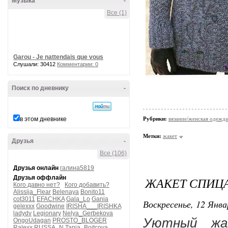
Музыка
-
Все (1)
Garou - Je nattendais que vous
Слушали: 30412
Комментарии: 0
Поиск по дневнику
-
в этом дневнике
Рубрики:
вязание/женская одежда
Метки:
жакет
Друзья
-
Все (106)
Друзья онлайн
галина5819
Друзья оффлайн
ЖАКЕТ СПИЦ
Кого давно нет?
Кого добавить?
Alissija_Flear
Belenaya
Bonito11
cot3011
EFACHKA
Gala_Lo
Gania
Воскресенье, 12 Янва
gelexxx
Goodwine
IRISHA___IRISHKA
ladydv
Legionary
Nelya_Gerbekova
Уютный жак
OngoUdagan
PROSTO_BLOGER
Ralexx
RUSSA_N
Tanja_Boitcova