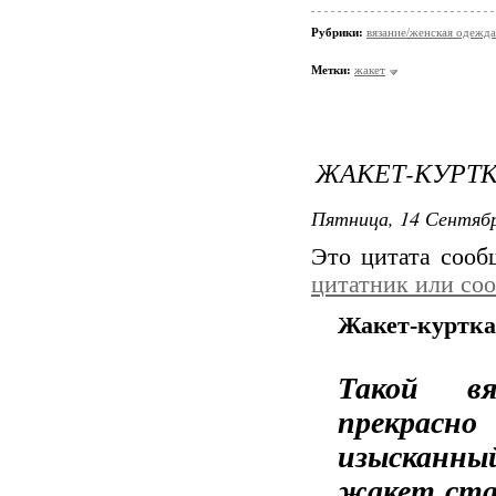
Рубрики:
вязание/женская одежда
Метки:
жакет
ЖАКЕТ-КУРТ
Пятница, 14 Сентябр
Это цитата соо
цитатник или со
Жакет-куртка 
Такой вя
прекрасно
изысканн
жакет ста