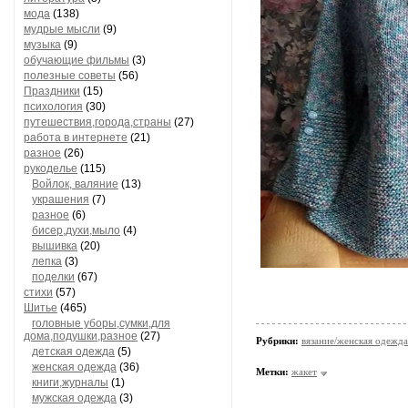
мода
(138)
мудрые мысли
(9)
музыка
(9)
обучающие фильмы
(3)
полезные советы
(56)
Праздники
(15)
психология
(30)
путешествия,города,страны
(27)
работа в интернете
(21)
разное
(26)
рукоделье
(115)
Войлок, валяние
(13)
украшения
(7)
разное
(6)
бисер,духи,мыло
(4)
вышивка
(20)
лепка
(3)
поделки
(67)
стихи
(57)
Шитье
(465)
головные уборы,сумки,для
дома,подушки,разное
(27)
Рубрики:
вязание/женская одежда
детская одежда
(5)
женская одежда
(36)
Метки:
жакет
книги,журналы
(1)
мужская одежда
(3)