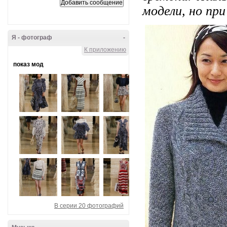
модели, но пр
Я - фотограф
-
К приложению
показ мод
В серии 20 фотографий