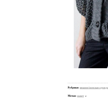
Рубрики:
вязание/женская одежда
Метки:
жакет