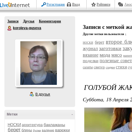
Регистрация
Вход
Рейтинги
Авос
Записи
Друзья
Комментарии
Записи с меткой ж
koroleva-guseva
Другие метки пользователя ↓
второе бл
берет
НОСКИ
зак
заготовки
журнал
мода
мясо
вязание
напит
полезные сове
поделки
стихи
свитер
салаты
су
сладкое
ГОЛУБОЙ ЖАК
В друзья
Суббота, 18 Апреля 2
Метки
-
баклажаны
НОСКИ
архитектура
берет
варежки
блины
валяние
булки