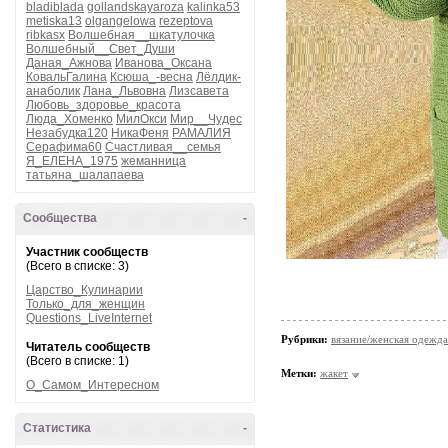
bladiblada
gollandskayaroza
kalinka53
metiska13
olgangelowa
rezeptova
ribkasx
Волшебная__шкатулочка
Волшебный__Свет_Души
Даная_Ажнова
Иванова_Оксана
КовальГалина
Ксюша_-весна
Лёлдик-
анаболик
Лана_Львовна
Лизсавета
Любовь_здоровье_красота
Люда_Хоменко
МилОкси
Мир__Чудес
Незабудка120
НикаФеня
РАМАЛИЯ
Серафима60
Счастливая__семья
Я_ЕЛЕНА_1975
жеманница
татьяна_шалапаева
Сообщества
-
Участник сообществ
(Всего в списке: 3)
Царство_Кулинарии
Только_для_женщин
Questions_LiveInternet
Рубрики:
вязание/женская одежда
Читатель сообществ
(Всего в списке: 1)
Метки:
жакет
О_Самом_Интересном
Статистика
-