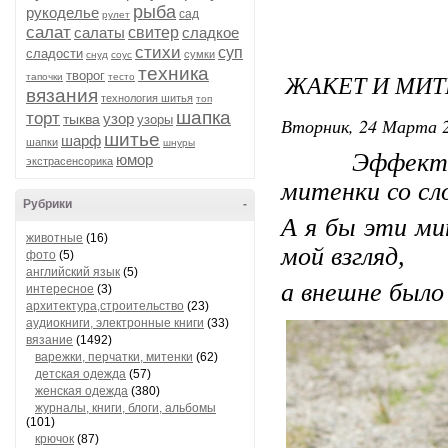
рыба
рукоделье
сад
рулет
салат
салаты
свитер
сладкое
стихи
суп
сладости
сумки
снуд
соус
техника
творог
ЖАКЕТ И МИ
тапочки
тесто
вязания
технология шитья
топ
шапка
торт
узор
тыква
узоры
Вторник, 24 Марта 2
шитье
шарф
шапки
шнуры
Эффектный ж
юмор
экстрасенсорика
митенки со сл
Рубрики
-
А я бы эти ми
животные
(16)
мой взгляд,
фото
(5)
английский язык
(5)
а внешне было
интересное
(3)
архитектура,строительство
(23)
аудиокниги, электронные книги
(33)
вязание
(1492)
варежки, перчатки, митенки
(62)
детская одежда
(57)
женская одежда
(380)
журналы, книги, блоги, альбомы
(101)
крючок
(87)