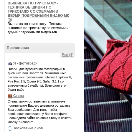
ВЫШИВКА ПО ТРИКОТАЖУ -
ТЕХНИКА ВЫШИВКИ ПО
ТРИКОТАЖУ СО СХЕМАМИ И
ДВУМЯ ПОДРОБНЫМИ ВИДЕО-МК
-
(0)
Вышивка по трикотажу - Техника
вышивки по трикотажу со схемами и
двумя подробными видео-МК ...
Приложения
-
Все (4)
Я - фотограф
Плагин для публикации фотографий в
дневнике пользователя. Минимальные
системные требования: Internet Explorer 6,
Fire Fox 1.5, Opera 9.5, Safari 3.1.1 со
включенным JavaScript. Возможно это
будет рабо
Стена
Стена: мини-гостевая книга, позволяет
посетителям Вашего дневника оставлять
Вам сообщения. Для того, чтобы
сообщения появились у Вас в профиле
необходимо зайти на свою стену и нажать
кнопку "Обновить
Толкование снов