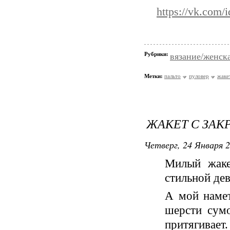
https://vk.com
Рубрики:
вязание/женск
Метки:
пальто
пуловер
жаке
ЖАКЕТ С ЗА
Четверг, 24 Января 2
Милый жаке
стильной де
А мой намет
шерсти сумо
притягивает.