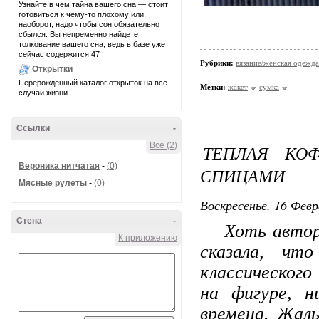
Узнайте в чем тайна вашего сна — стоит
готовиться к чему-то плохому или,
наоборот, надо чтобы сон обязательно
сбылся. Вы непременно найдете
толкование вашего сна, ведь в базе уже
сейчас содержится 47
Рубрики:
вязание/женская одежда
Открытки
Перерожденный каталог открыток на все
Метки:
жакет
сумка
случаи жизни
Ссылки
-
Все (2)
ТЕПЛАЯ КО
Вероника нитчатая
-
(0)
СПИЦАМИ
Мясные рулеты
-
(0)
Воскресенье, 16 Февр
Стена
-
Хоть автор и
К приложению
сказала, чт
классического
на фигуре, н
времена. Жаль