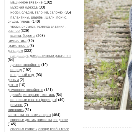
машинное вязание
(102)
мужская одежда
(33)
носки, следки, тапочки, сапожки
(85)
палантины, шарфы, шали, пончо,
снуды, пледы
(140)
уроки, рисунки, техника вязания,
разное
(329)
шапки, береты
(208)
гимнастика
(39)
грамотность
(3)
дача,дом
(333)
ландшафт, декоративные растения
(64)
дачное хозяйство
(19)
огород
(192)
плодовый сад,
(93)
деньги
(2)
детям
(10)
домашнее хозяйство
(181)
дизайн,интерьер,текстиль
(54)
полезные советы (порядок)
(49)
ремонт
(7)
живопись
(51)
заготовки на зиму и впрок
(484)
варенье,джемы,компоты,сладости
(145)
соленья,салаты,овощи,грибы,мясо