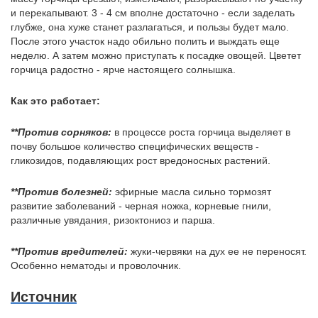
и перекапывают. 3 - 4 см вполне достаточно - если заделать 
глубже, она хуже станет разлагаться, и пользы будет мало. 
После этого участок надо обильно полить и выждать еще 
неделю. А затем можно приступать к посадке овощей. Цветет 
горчица радостно - ярче настоящего солнышка. 
Как это работает: 
**Против сорняков:
 в процессе роста горчица выделяет в 
почву большое количество специфических веществ - 
гликозидов, подавляющих рост вредоносных растений. 
**Против болезней:
 эфирные масла сильно тормозят 
развитие заболеваний - черная ножка, корневые гнили, 
различные увядания, ризоктониоз и парша. 
**Против вредителей:
 жуки-червяки на дух ее не переносят. 
Особенно нематоды и проволочник.
Источник