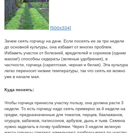
[500x334]
Зачем сеять горчицу на даче. Если посеять ее за три недели 
до основной культуры, она избавит от многих проблем. 
Избавить участок от болезней, вредителей и сорняков (одним 
махом!) способны сидераты (зеленые удобрения), в 
частности, горчица (сарептская, черная и белая). Эта культура 
легко переносит низкие температуры, так что сеять ее можно 
уже в начале мая.
Куда посеять: 
Чтобы горчица принесла участку пользу, она должна расти 3 
недели. То есть горчицу надо сеять примерно за 4 недели на 
грядки, предназначенные для томатов, перцев, баклажанов, 
огурцов, кабачков, патиссонов, арбузов, дынь и тыкв. Семена 
нужно заделать в почву граблями. Через 3 недели зеленую 
массу горчицы срезают, измельчают, разбрасывают по участку 