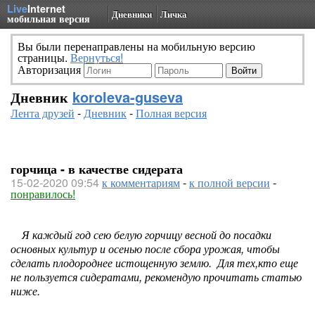
Live
Internet
Дневники
Личка
мобильная версия
Вы были перенаправлены на мобильную версию
страницы.
Вернуться!
Авторизация
Дневник
koroleva-guseva
Лента друзей
-
Дневник
-
Полная версия
горчица - в качестве сидерата
15-02-2020 09:54
к комментариям
-
к полной версии
-
понравилось!
Я каждый год сею белую горчицу весной до посадки
основных культур и осенью после сбора урожая, чтобы
сделать плодороднее истощенную землю. Для тех,кто еще
не пользуется сидератами, рекомендую прочитать статью
ниже.