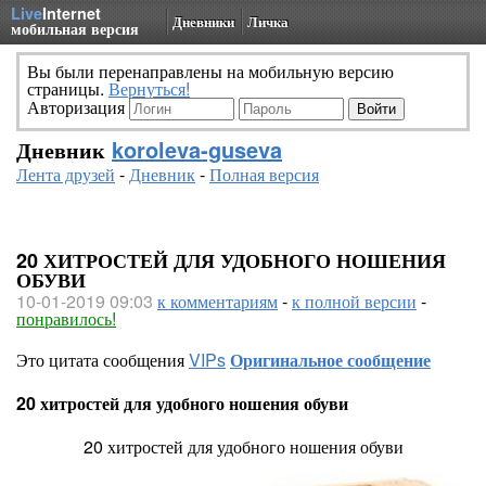
Live
Internet
Дневники
Личка
мобильная версия
Вы были перенаправлены на мобильную версию
страницы.
Вернуться!
Авторизация
Дневник
koroleva-guseva
Лента друзей
-
Дневник
-
Полная версия
20 ХИТРОСТЕЙ ДЛЯ УДОБНОГО НОШЕНИЯ
ОБУВИ
10-01-2019 09:03
к комментариям
-
к полной версии
-
понравилось!
Это цитата сообщения
VIPs
Оригинальное сообщение
20 хитростей для удобного ношения обуви
20 хитростей для удобного ношения обуви