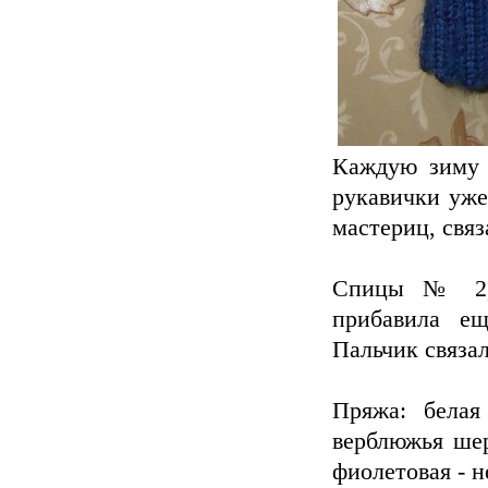
Каждую зиму х
рукавички уже
мастериц, свя
Спицы № 2,5
прибавила ещ
Пальчик связал
Пряжа: белая
верблюжья шер
фиолетовая - н