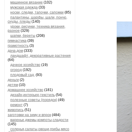
машинное вязание
(102)
мужская одежда
(33)
носки, следки, тапочки, сапожки
(85)
палантины, шарфы, шали, пончо,
снуды, пледы
(140)
уроки, рисунки, техника вязания,
разное
(329)
шапки, береты
(208)
гимнастика
(39)
грамотность
(3)
дача,дом
(333)
ландшафт, декоративные растения
(64)
дачное хозяйство
(19)
огород
(192)
плодовый сад,
(93)
деньги
(2)
детям
(10)
домашнее хозяйство
(181)
дизайн,интерьер,текстиль
(54)
полезные советы (порядок)
(49)
ремонт
(7)
живопись
(51)
заготовки на зиму и впрок
(484)
варенье,джемы,компоты,сладости
(145)
соленья,салаты,овощи,грибы,мясо