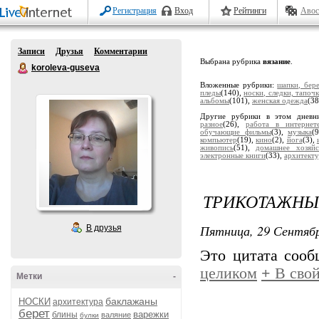
Регистрация
Вход
Рейтинги
Авос
Записи
Друзья
Комментарии
Выбрана рубрика
вязание
.
koroleva-guseva
Вложенные рубрики:
шапки, бер
пледы
(140),
носки, следки, тапоч
альбомы
(101),
женская одежда
(38
Другие рубрики в этом дневн
разное
(26),
работа в интернет
обучающие фильмы
(3),
музыка
(
компьютер
(19),
кино
(2),
йога
(3),
живопись
(51),
домашнее хозяйс
электронные книги
(33),
архитекту
ТРИКОТАЖНЫ
Пятница, 29 Сентябр
В друзья
Это цитата соо
целиком
+
В свой
Метки
-
баклажаны
НОСКИ
архитектура
берет
варежки
блины
валяние
булки