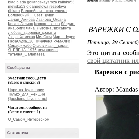
Метки:
вязание
комбинезон
bladiblada
gollandskayaroza
kalinka53
metiska13
olgangelowa
rezeptova
ribkasx
Волшебная__шкатулочка
Волшебный__Свет_Души
Даная_Ажнова
Иванова_Оксана
КовальГалина
Ксюша_-весна
Лёлдик-
ВАРЕЖКИ С 
анаболик
Лана_Львовна
Лизсавета
Любовь_здоровье_красота
Люда_Хоменко
МилОкси
Мир__Чудес
Пятница, 29 Сентябр
Незабудка120
НикаФеня
РАМАЛИЯ
Серафима60
Счастливая__семья
Я_ЕЛЕНА_1975
жеманница
Это цитата соо
татьяна_шалапаева
свой цитатник и
Сообщества
-
Варежки с ри
Участник сообществ
(Всего в списке: 3)
Автор: Mandas 
Царство_Кулинарии
Только_для_женщин
Questions_LiveInternet
Читатель сообществ
(Всего в списке: 1)
О_Самом_Интересном
Статистика
-