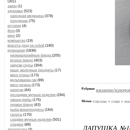
(301)
закон
(1)
здоровье
(523)
народная медицина
(378)
похудение
(75)
история
(4)
йога
(3)
кино
(2)
компьютер
(19)
красота,уход за собой
(180)
кулинария
(1836)
низкокалорийные блюда
(205)
второе блюдо
(403)
закуски,соусы
(304)
каши, молочные продукты
(17)
мясо птицы
(173)
мультиварка,свч
(99)
мясо,печень
(173)
Рубрики:
вязание/крючо
напитки
(64)
несладкие мучные изделия
(284)
овощи,грибы
(175)
Метки:
рукоделье
сумки
крю
первое блюдо
(63)
рыба,морепродукты
(164)
салаты
(170)
сладкие мучные изделия
(501)
сладкое
(89)
ЛАПУШКА №10
литература
(3)