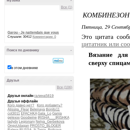
Музыка
-
Все (1)
КОМБИНЕЗОН
Пятница, 29 Сентябр
Garou - Je nattendais que vous
Это цитата соо
Слушали: 30412
Комментарии: 0
цитатник или со
Поиск по дневнику
-
Вязание для
сверху спица
в этом дневнике
Друзья
-
Все (106)
Друзья онлайн
галина5819
Друзья оффлайн
Кого давно нет?
Кого добавить?
Alissija_Flear
Belenaya
Bonito11
cot3011
EFACHKA
Gala_Lo
Gania
gelexxx
Goodwine
IRISHA___IRISHKA
ladydv
Legionary
Nelya_Gerbekova
OngoUdagan
PROSTO_BLOGER
Ralexx
RUSSA_N
Tanja_Boitcova