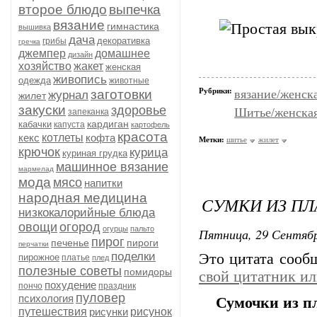
второе блюдо
выпечка
вязание
гимнастика
вышивка
дача
декоративка
грибы
гречка
джемпер
домашнее
дизайн
хозяйство
жакет
женская
живопись
одежда
животные
Рубрики:
заготовки
вязание/женск
журнал
жилет
закуски
здоровье
Шитье/женская
запеканка
кардиган
кабачки
капуста
картофель
красота
кекс
котлеты
кофта
Метки:
шитье
жилет
крючок
курица
куриная грудка
машинное вязание
мармелад
мода
мясо
напитки
народная медицина
СУМКИ ИЗ П
низкокалорийные блюда
овощи
огород
огурцы
пальто
Пятница, 29 Сентябр
пирог
печенье
пироги
перчатки
поделки
Это цитата соо
пирожное
платье
плед
полезные советы
помидоры
свой цитатник и
похудение
пончо
праздник
пуловер
психология
Сумочки из п
путешествия
рисунки
рисунок