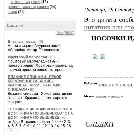
технология,ткани
(18)
религия,мистика,сонник
(24)
Пятница, 29 Сентябр
юмор
(31)
Это цитата соо
Цитатник
-
цитатник или со
Все (5620)
НОСОЧКИ И
Вязаные носки.
-
(0)
Носки спицами Ажурные носки
«Granola» Автор: Теплоножка ...
Фруктовый мармелад
-
(0)
Фруктовый мармелад - самый
простой рецепт Фруктовый мармелад
- самый простой рецепт,которого п...
ВЯЗАНИЕ СПИЦАМИ - ЯРКОЕ
КРЕАТИВНОЕ ВЯЗАНИЕ -
Рубрики:
вязание/носки,
КРАСИВЫЕ ЯРКИЕ ВАРЕЖКИ
СПИЦАМИ
-
(0)
Вязание спицами - Яркое креативное
Метки:
вязание
носки
вязание - Красивые яркие варежки
спицами ...
ТЕХНИКА ВЫШИВКИ РОКОКО "ОТ А
ДО Я". КНИГА ПО ВЫШИВКЕО "ОТ А
ДО Я". КНИГА ПО ВЫШИВКЕ
-
(0)
СЛЕДКИ
от A до Я техника рококо. 1.<<>> 2. 3.
4. 5. 6. 7. 8. 9. 10. 11. 12. 13. 14. 15. 16.
17. 1...