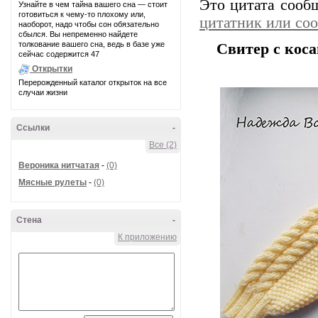
Это цитата соо
Узнайте в чем тайна вашего сна — стоит
готовиться к чему-то плохому или,
цитатник или со
наоборот, надо чтобы сон обязательно
сбылся. Вы непременно найдете
толкование вашего сна, ведь в базе уже
Свитер с кос
сейчас содержится 47
Открытки
Перерожденный каталог открыток на все
случаи жизни
Ссылки
-
Все (2)
Вероника нитчатая
-
(0)
Мясные рулеты
-
(0)
Стена
-
К приложению