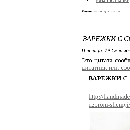
вязание/шапки
Метки:
вязание
шапки
ВАРЕЖКИ С 
Пятница, 29 Сентябр
Это цитата соо
цитатник или со
ВАРЕЖКИ С
http://handmade
uzorom-shemyi