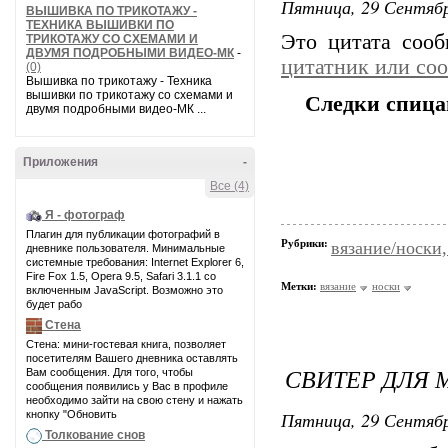
Пятница, 29 Сентябр
ВЫШИВКА ПО ТРИКОТАЖУ -
ТЕХНИКА ВЫШИВКИ ПО
Это цитата соо
ТРИКОТАЖУ СО СХЕМАМИ И
ДВУМЯ ПОДРОБНЫМИ ВИДЕО-МК
-
цитатник или со
(0)
Вышивка по трикотажу - Техника
вышивки по трикотажу со схемами и
Следки спица
двумя подробными видео-МК ...
Приложения
-
Все (4)
Я - фотограф
Плагин для публикации фотографий в
Рубрики:
вязание/носки,
дневнике пользователя. Минимальные
системные требования: Internet Explorer 6,
Fire Fox 1.5, Opera 9.5, Safari 3.1.1 со
Метки:
вязание
носки
включенным JavaScript. Возможно это
будет рабо
Стена
Стена: мини-гостевая книга, позволяет
посетителям Вашего дневника оставлять
СВИТЕР ДЛЯ 
Вам сообщения. Для того, чтобы
сообщения появились у Вас в профиле
необходимо зайти на свою стену и нажать
Пятница, 29 Сентябр
кнопку "Обновить
Толкование снов