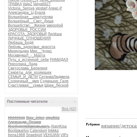
TPABKA
ValeZ
Valya6827
Victoria_Serova
vipstart
Алекс-Р
Александра_Ц
Буала
Волшебная__шкатулочка
Волшебный__Свет_Души
Волшебство__Жизни
зверобой
ЗДОРОВЬЕ_РОССИИ
КРАСОТА_ЗДОРОВЬЯ
Лилёша
ЛИЧНЫЕ_ОТНОШЕНИЯ
Любаша_Бодя
Любовь_здоровье_красота
Меркульдин
Мир__Чудес
МосквичкаЛ_-_Марта
Путь_к_истинной_себе
РИМИДАЛ
Роксолана_Лада
Светослава_Берегиня
Секреты_для_хозяюшек
СЕМЬЯ_И_ДЕТИ
СитковаЛюдмила
Солнечный__мир
Сударыня_Галя
Счастливая__семья
Шрек_Лесной
Постоянные читатели
-
Все (42)
Hhhhhhjjjj
Slav_Joker
olgafriiiz
Александр_Песков
Рубрики:
вязание/детска
Янебудулюбвискрывать
AlainKisa
Bonitakarlos
Calendum
Inkkka
Irena1968
Snaebjort
VEHUIAN
VIPs