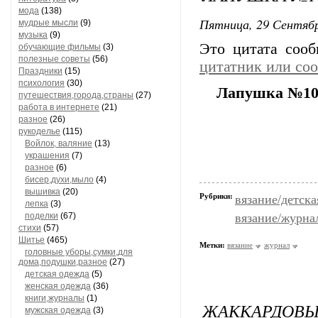
мода
(138)
Пятница, 29 Сентябр
мудрые мысли
(9)
музыка
(9)
Это цитата соо
обучающие фильмы
(3)
полезные советы
(56)
цитатник или со
Праздники
(15)
психология
(30)
Лапушка №10
путешествия,города,страны
(27)
работа в интернете
(21)
разное
(26)
рукоделье
(115)
Войлок, валяние
(13)
украшения
(7)
разное
(6)
бисер,духи,мыло
(4)
вышивка
(20)
Рубрики:
вязание/детска
лепка
(3)
поделки
(67)
вязание/журна
стихи
(57)
Шитье
(465)
Метки:
вязание
журнал
головные уборы,сумки,для
дома,подушки,разное
(27)
детская одежда
(5)
женская одежда
(36)
книги,журналы
(1)
ЖАККАРДОВЫ
мужская одежда
(3)