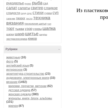
рыба
рукоделье
сад
рулет
салат
салаты
свитер
сладкое
Из пластиков
стихи
суп
сладости
сумки
снуд
соус
про
техника
творог
тапочки
тесто
вязания
технология шитья
топ
шапка
торт
узор
тыква
узоры
шитье
шарф
шапки
шнуры
юмор
экстрасенсорика
Рубрики
-
животные
(16)
фото
(5)
английский язык
(5)
интересное
(3)
архитектура,строительство
(23)
аудиокниги, электронные книги
(33)
вязание
(1492)
варежки, перчатки, митенки
(62)
детская одежда
(57)
женская одежда
(380)
журналы, книги, блоги, альбомы
(101)
крючок
(87)