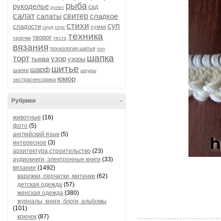
рыба
рукоделье
сад
рулет
салат
салаты
свитер
сладкое
стихи
суп
сладости
сумки
снуд
соус
техника
творог
тапочки
тесто
вязания
технология шитья
топ
шапка
торт
узор
тыква
узоры
шитье
шарф
шапки
шнуры
юмор
экстрасенсорика
Рубрики
-
животные
(16)
фото
(5)
английский язык
(5)
интересное
(3)
архитектура,строительство
(23)
аудиокниги, электронные книги
(33)
вязание
(1492)
варежки, перчатки, митенки
(62)
детская одежда
(57)
женская одежда
(380)
журналы, книги, блоги, альбомы
(101)
крючок
(87)