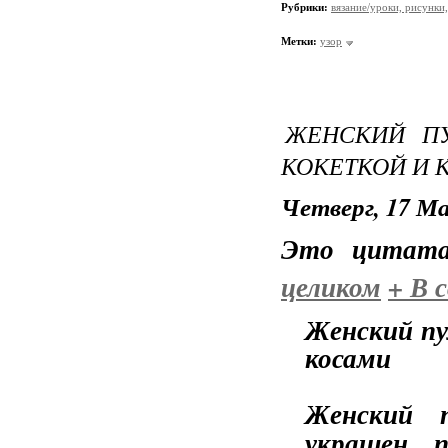
Рубрики:
вязание/уроки, рисунки,
Метки:
узор
ЖЕНСКИЙ П
КОКЕТКОЙ И 
Четверг, 17 Ма
Это цитат
целиком
+
В с
Женский пу
косами
Женский п
украшен 