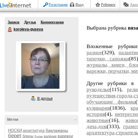
Регистрация
Вход
Рейтинги
Авос
Записи
Друзья
Комментарии
Выбрана рубрика
вяз
koroleva-guseva
Вложенные рубрик
разное
(329),
паланти
тапочки, сапожки
(85
журналы, книги, бло
варежки, перчатки, ми
Другие рубрики в 
рукоделье
(115),
рели
путешествия,города,с
В друзья
обучающие фильмы
кулинария
(1836),
кр
история
(4),
интересн
Метки
-
животные
(16),
живо
дача,дом
(333),
грамо
баклажаны
НОСКИ
архитектура
архитектура,строител
берет
варежки
блины
валяние
булки