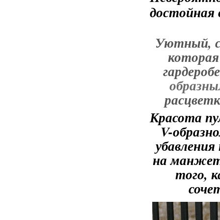
достойная 
Уютный, 
которая
гардероб
образны
расцвет
Красота пул
V-образно
убавления
на манжета
того, к
соче