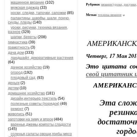
машинное вязание
(102)
Рубрики:
вязание/уроки, рисунки,
мужская одежда
(33)
носки, следки, тапочки, сапожки
(85)
Метки:
техника вязания
палантины, шарфы, шали, пончо,
снуды, пледы
(140)
уроки, рисунки, техника вязания,
разное
(329)
шапки, береты
(208)
АМЕРИКАНСК
гимнастика
(39)
грамотность
(3)
дача,дом
(333)
Четверг, 17 Мая 201
ландшафт, декоративные растения
(64)
Это цитата с
дачное хозяйство
(19)
огород
(192)
свой цитатник 
плодовый сад,
(93)
деньги
(2)
АМЕРИКАНС
детям
(10)
домашнее хозяйство
(181)
дизайн,интерьер,текстиль
(54)
Эта слож
полезные советы (порядок)
(49)
резинко
ремонт
(7)
живопись
(51)
достаточн
заготовки на зиму и впрок
(484)
варенье,джемы,компоты,сладости
гордо
(145)
соленья,салаты,овощи,грибы,мясо