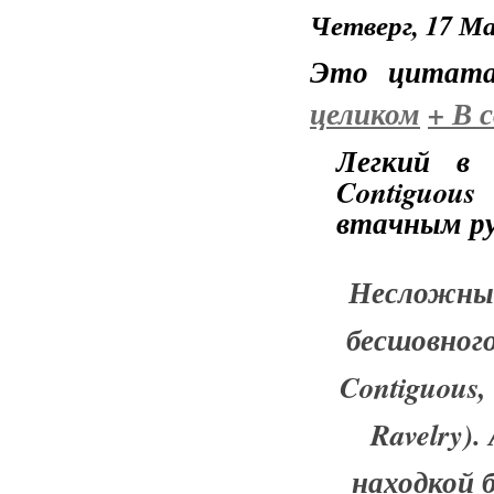
Четверг, 17 Ма
Это цитат
целиком
+
В с
Легкий в 
Contiguou
втачным ру
Несложный
бесшовного
Contiguous,
Ravelry)
находкой 