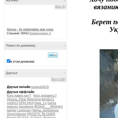
Музыка
-
вязани
Все (1)
Берет п
Ук
Garou - Je nattendais que vous
Слушали: 30412
Комментарии: 0
Поиск по дневнику
-
в этом дневнике
Друзья
-
Все (106)
Друзья онлайн
галина5819
Друзья оффлайн
Кого давно нет?
Кого добавить?
Alissija_Flear
Belenaya
Bonito11
cot3011
EFACHKA
Gala_Lo
Gania
gelexxx
Goodwine
IRISHA___IRISHKA
ladydv
Legionary
Nelya_Gerbekova
OngoUdagan
PROSTO_BLOGER
Ralexx
RUSSA_N
Tanja_Boitcova