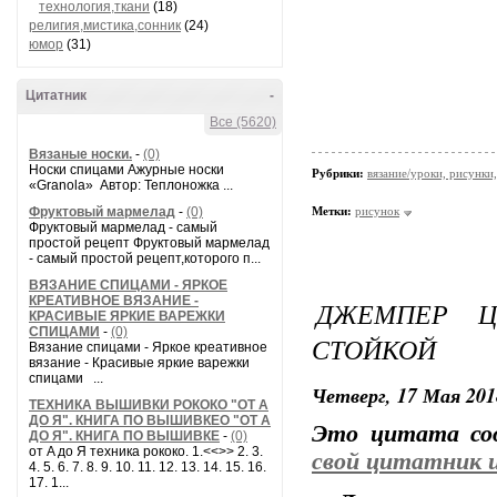
технология,ткани
(18)
религия,мистика,сонник
(24)
юмор
(31)
Цитатник
-
Все (5620)
Вязаные носки.
-
(0)
Носки спицами Ажурные носки
Рубрики:
вязание/уроки, рисунки,
«Granola» Автор: Теплоножка ...
Фруктовый мармелад
-
(0)
Метки:
рисунок
Фруктовый мармелад - самый
простой рецепт Фруктовый мармелад
- самый простой рецепт,которого п...
ВЯЗАНИЕ СПИЦАМИ - ЯРКОЕ
КРЕАТИВНОЕ ВЯЗАНИЕ -
ДЖЕМПЕР Ц
КРАСИВЫЕ ЯРКИЕ ВАРЕЖКИ
СПИЦАМИ
-
(0)
СТОЙКОЙ
Вязание спицами - Яркое креативное
вязание - Красивые яркие варежки
спицами ...
Четверг, 17 Мая 201
ТЕХНИКА ВЫШИВКИ РОКОКО "ОТ А
ДО Я". КНИГА ПО ВЫШИВКЕО "ОТ А
Это цитата с
ДО Я". КНИГА ПО ВЫШИВКЕ
-
(0)
от A до Я техника рококо. 1.<<>> 2. 3.
свой цитатник 
4. 5. 6. 7. 8. 9. 10. 11. 12. 13. 14. 15. 16.
17. 1...