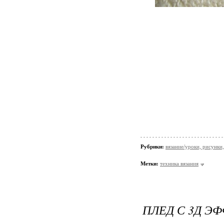
Рубрики:
вязание/уроки, рисунки,
Метки:
техника вязания
ПЛЕД С 3Д Э