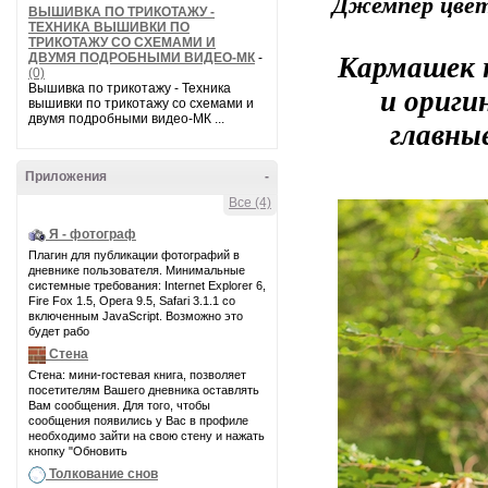
Джемпер цвет
ВЫШИВКА ПО ТРИКОТАЖУ -
ТЕХНИКА ВЫШИВКИ ПО
ТРИКОТАЖУ СО СХЕМАМИ И
Кармашек н
ДВУМЯ ПОДРОБНЫМИ ВИДЕО-МК
-
(0)
и ориги
Вышивка по трикотажу - Техника
вышивки по трикотажу со схемами и
двумя подробными видео-МК ...
главны
Приложения
-
Все (4)
Я - фотограф
Плагин для публикации фотографий в
дневнике пользователя. Минимальные
системные требования: Internet Explorer 6,
Fire Fox 1.5, Opera 9.5, Safari 3.1.1 со
включенным JavaScript. Возможно это
будет рабо
Стена
Стена: мини-гостевая книга, позволяет
посетителям Вашего дневника оставлять
Вам сообщения. Для того, чтобы
сообщения появились у Вас в профиле
необходимо зайти на свою стену и нажать
кнопку "Обновить
Толкование снов