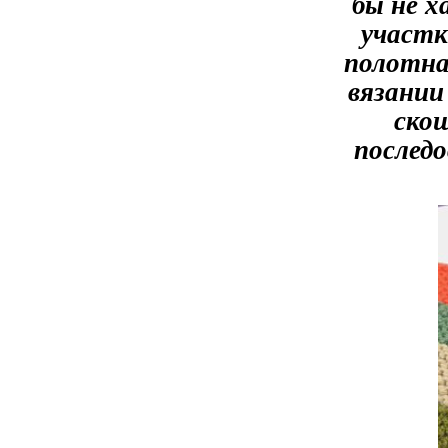
бы не 
участк
полотна
вязании
ско
последо