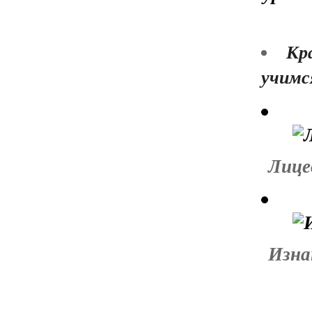
Кр
учимс
Лице
Изна