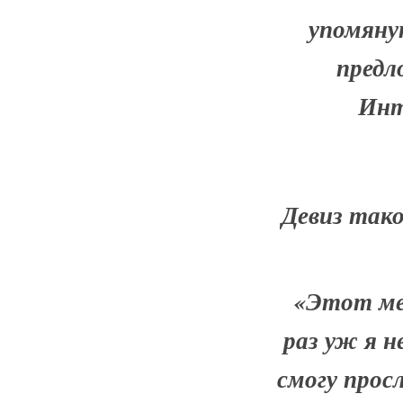
упомяну
предл
Инт
Девиз таков:
«Этот ме
раз уж я 
смогу прос