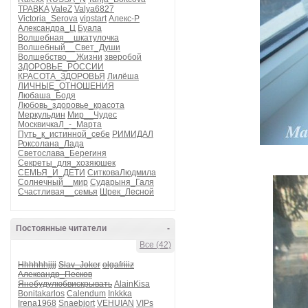
TPABKA
ValeZ
Valya6827
Victoria_Serova
vipstart
Алекс-Р
Александра_Ц
Буала
Волшебная__шкатулочка
Волшебный__Свет_Души
Волшебство__Жизни
зверобой
ЗДОРОВЬЕ_РОССИИ
КРАСОТА_ЗДОРОВЬЯ
Лилёша
ЛИЧНЫЕ_ОТНОШЕНИЯ
Любаша_Бодя
Любовь_здоровье_красота
Меркульдин
Мир__Чудес
МосквичкаЛ_-_Марта
Путь_к_истинной_себе
РИМИДАЛ
Роксолана_Лада
Светослава_Берегиня
Секреты_для_хозяюшек
СЕМЬЯ_И_ДЕТИ
СитковаЛюдмила
Солнечный__мир
Сударыня_Галя
Счастливая__семья
Шрек_Лесной
Постоянные читатели
-
Все (42)
Hhhhhhjjjj
Slav_Joker
olgafriiiz
Александр_Песков
Янебудулюбвискрывать
AlainKisa
Bonitakarlos
Calendum
Inkkka
Irena1968
Snaebjort
VEHUIAN
VIPs