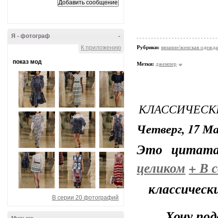
Я - фотограф
-
К приложению
Рубрики:
вязание/женская одежда
показ мод
Метки:
джемпер
КЛАССИЧЕСК
Четверг, 17 Ма
Это цитат
целиком
+
В с
классическ
В серии 20 фотографий
Хочу под