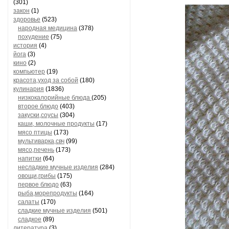
(301)
закон
(1)
здоровье
(523)
народная медицина
(378)
похудение
(75)
история
(4)
йога
(3)
кино
(2)
компьютер
(19)
красота,уход за собой
(180)
кулинария
(1836)
низкокалорийные блюда
(205)
второе блюдо
(403)
закуски,соусы
(304)
каши, молочные продукты
(17)
мясо птицы
(173)
мультиварка,свч
(99)
мясо,печень
(173)
напитки
(64)
несладкие мучные изделия
(284)
овощи,грибы
(175)
первое блюдо
(63)
рыба,морепродукты
(164)
салаты
(170)
сладкие мучные изделия
(501)
сладкое
(89)
литература
(3)