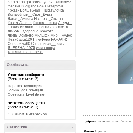
bladiblada
gollandskayaroza
kalinka53
metiska13
olgangelowa
rezeptova
ribkasx
Волшебная__шкатулочка
Волшебный__Свет_Души
Даная_Ажнова
Иванова_Оксана
КовальГалина
Ксюша_-весна
Лёлдик-
анаболик
Лана_Львовна
Лизсавета
Любовь_здоровье_красота
Люда_Хоменко
МилОкси
Мир__Чудес
Незабудка120
НикаФеня
РАМАЛИЯ
Серафима60
Счастливая__семья
Я_ЕЛЕНА_1975
жеманница
татьяна_шалапаева
Сообщества
-
Участник сообществ
(Всего в списке: 3)
Царство_Кулинарии
Только_для_женщин
Questions_LiveInternet
Читатель сообществ
(Всего в списке: 1)
О_Самом_Интересном
Рубрики:
вязание/шапки, береты
Статистика
-
Метки:
берет