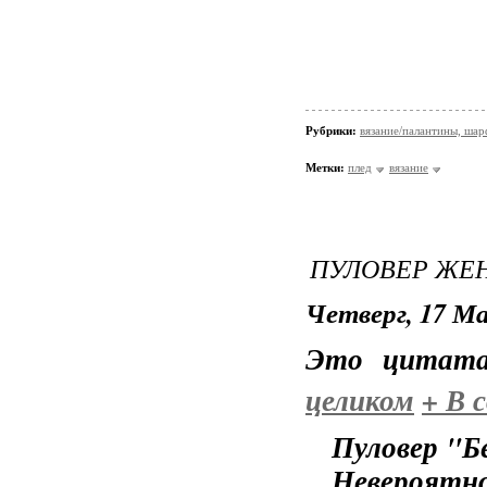
Рубрики:
вязание/палантины, шар
Метки:
плед
вязание
ПУЛОВЕР ЖЕ
Четверг, 17 Ма
Это цитат
целиком
+
В с
Пуловер "Б
Невероятн