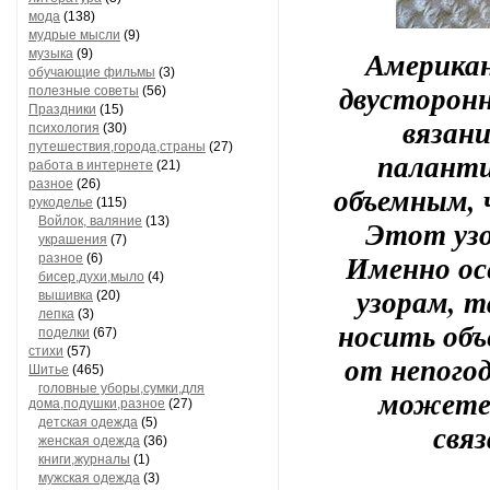
мода
(138)
мудрые мысли
(9)
Американ
музыка
(9)
обучающие фильмы
(3)
двусторонн
полезные советы
(56)
Праздники
(15)
вязани
психология
(30)
путешествия,города,страны
(27)
паланти
работа в интернете
(21)
разное
(26)
объемным, 
рукоделье
(115)
Войлок, валяние
(13)
Этот узо
украшения
(7)
Именно ос
разное
(6)
бисер,духи,мыло
(4)
узорам, т
вышивка
(20)
лепка
(3)
носить об
поделки
(67)
стихи
(57)
от непогод
Шитье
(465)
головные уборы,сумки,для
можете 
дома,подушки,разное
(27)
детская одежда
(5)
свя
женская одежда
(36)
книги,журналы
(1)
мужская одежда
(3)