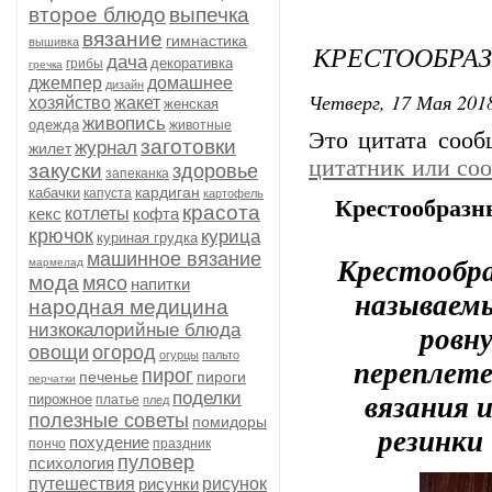
второе блюдо
выпечка
вязание
гимнастика
вышивка
КРЕСТООБРАЗ
дача
декоративка
грибы
гречка
джемпер
домашнее
дизайн
Четверг, 17 Мая 2018
хозяйство
жакет
женская
живопись
одежда
животные
Это цитата соо
заготовки
журнал
жилет
цитатник или со
закуски
здоровье
запеканка
кардиган
кабачки
капуста
картофель
Крестообразн
красота
кекс
котлеты
кофта
крючок
курица
куриная грудка
машинное вязание
Крестообра
мармелад
мода
мясо
напитки
называемы
народная медицина
ровн
низкокалорийные блюда
овощи
огород
огурцы
пальто
переплете
пирог
печенье
пироги
перчатки
вязания и
поделки
пирожное
платье
плед
полезные советы
помидоры
резинки
похудение
пончо
праздник
пуловер
психология
путешествия
рисунки
рисунок