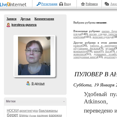
Регистрация
Вход
Рейтинги
Авос
Записи
Друзья
Комментарии
Выбрана рубрика
вязание
.
koroleva-guseva
Вложенные рубрики:
шапки, бер
пледы
(140),
носки, следки, тапоч
альбомы
(101),
женская одежда
(38
Другие рубрики в этом дневн
разное
(26),
работа в интернет
обучающие фильмы
(3),
музыка
(
компьютер
(19),
кино
(2),
йога
(3),
живопись
(51),
домашнее хозяйс
электронные книги
(33),
архитекту
ПУЛОВЕР В А
Суббота, 19 Января 2
В друзья
Удобный пул
Atkinson,
Метки
-
переведено и
баклажаны
НОСКИ
архитектура
берет
варежки
блины
валяние
булки