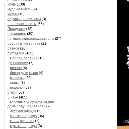
мода
(138)
мудрые мысли
(9)
музыка
(9)
обучающие фильмы
(3)
полезные советы
(56)
Праздники
(15)
психология
(30)
путешествия,города,страны
(27)
работа в интернете
(21)
разное
(26)
рукоделье
(115)
Войлок, валяние
(13)
украшения
(7)
разное
(6)
бисер,духи,мыло
(4)
вышивка
(20)
лепка
(3)
поделки
(67)
стихи
(57)
Шитье
(465)
головные уборы,сумки,для
дома,подушки,разное
(27)
детская одежда
(5)
женская одежда
(36)
книги,журналы
(1)
мужская одежда
(3)