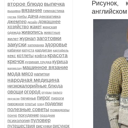
Рисунок, 
второе блюдо
выпечка
вязание
английском
гимнастика
вышивка
дача
декоративка
грибы
гречка
джемпер
домашнее
дизайн
хозяйство
жакет
женская
живопись
одежда
животные
заготовки
журнал
жилет
закуски
здоровье
запеканка
кардиган
кабачки
капуста
картофель
красота
кекс
котлеты
кофта
крючок
курица
куриная грудка
машинное вязание
мармелад
мода
мясо
напитки
народная медицина
низкокалорийные блюда
овощи
огород
огурцы
пальто
пирог
печенье
пироги
перчатки
поделки
пирожное
платье
плед
полезные советы
помидоры
похудение
пончо
праздник
пуловер
психология
путешествия
рисунки
рисунок