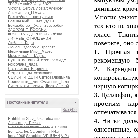
выпуклым узор
TPABKA
ValeZ
Valya6827
длинным крючк
Victoria_Serova
vipstart
Алекс-Р
Александра_Ц
Буала
Многие умеют 
Волшебная__шкатулочка
Волшебный__Свет_Души
тех кто не зн
Волшебство__Жизни
зверобой
ЗДОРОВЬЕ_РОССИИ
класс. Техни
КРАСОТА_ЗДОРОВЬЯ
Лилёша
ЛИЧНЫЕ_ОТНОШЕНИЯ
поверьте, оно 
Любаша_Бодя
Любовь_здоровье_красота
1. Прочная 
Меркульдин
Мир__Чудес
МосквичкаЛ_-_Марта
рекомендую - б
Путь_к_истинной_себе
РИМИДАЛ
Роксолана_Лада
2. Карандаш
Светослава_Берегиня
Секреты_для_хозяюшек
копировальну
СЕМЬЯ_И_ДЕТИ
СитковаЛюдмила
Солнечный__мир
Сударыня_Галя
черную копирк
Счастливая__семья
Шрек_Лесной
3. Целлофан, 
простым ка
Постоянные читатели
-
Все (42)
отпечатывался 
Hhhhhhjjjj
Slav_Joker
olgafriiiz
4. Нитки долж
Александр_Песков
Янебудулюбвискрывать
AlainKisa
однотипные, од
Bonitakarlos
Calendum
Inkkka
Irena1968
Snaebjort
VEHUIAN
VIPs