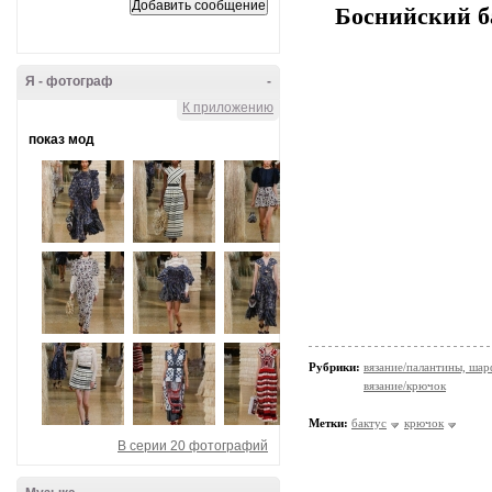
Боснийский б
Я - фотограф
-
К приложению
показ мод
Рубрики:
вязание/палантины, шар
вязание/крючок
Метки:
бактус
крючок
В серии 20 фотографий