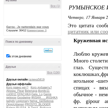
Музыка
-
РУМЫНСКОЕ 
Все (1)
Четверг, 17 Января 2
Это цитата соо
Garou - Je nattendais que vous
цитатник или со
Слушали: 30412
Комментарии: 0
Кружевная ис
Поиск по дневнику
-
Люблю кружева
в этом дневнике
Много столети
глаз. Сущест
Друзья
-
Все (106)
коклюшках,фри
Друзья онлайн
галина5819
игольное -шито
Друзья оффлайн
спицах - вяз
Кого давно нет?
Кого добавить?
Alissija_Flear
Belenaya
Bonito11
обычное - нем
cot3011
EFACHKA
Gala_Lo
Gania
gelexxx
Goodwine
IRISHA___IRISHKA
фр. gipour а
ladydv
Legionary
Nelya_Gerbekova
OngoUdagan
PROSTO_BLOGER
Ralexx
RUSSA_N
Tanja_Boitcova