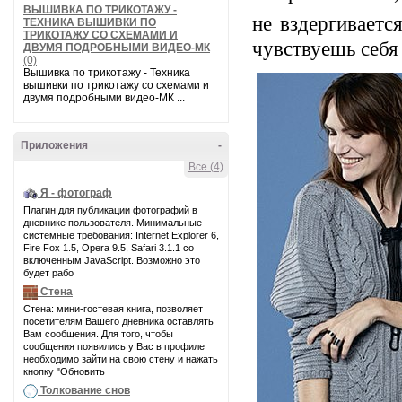
ВЫШИВКА ПО ТРИКОТАЖУ -
не вздергиваетс
ТЕХНИКА ВЫШИВКИ ПО
ТРИКОТАЖУ СО СХЕМАМИ И
чувствуешь себя
ДВУМЯ ПОДРОБНЫМИ ВИДЕО-МК
-
(0)
Вышивка по трикотажу - Техника
вышивки по трикотажу со схемами и
двумя подробными видео-МК ...
Приложения
-
Все (4)
Я - фотограф
Плагин для публикации фотографий в
дневнике пользователя. Минимальные
системные требования: Internet Explorer 6,
Fire Fox 1.5, Opera 9.5, Safari 3.1.1 со
включенным JavaScript. Возможно это
будет рабо
Стена
Стена: мини-гостевая книга, позволяет
посетителям Вашего дневника оставлять
Вам сообщения. Для того, чтобы
сообщения появились у Вас в профиле
необходимо зайти на свою стену и нажать
кнопку "Обновить
Толкование снов