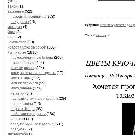
(301)
закон
(1)
здоровье
(523)
народная медицина
(378)
похудение
(75)
Рубрики:
вязание/мужская одежд
история
(4)
йога
(3)
Метки:
свитер
кино
(2)
компьютер
(19)
красота,уход за собой
(180)
кулинария
(1836)
низкокалорийные блюда
(205)
ЦВЕТЫ КРЮЧ
второе блюдо
(403)
закуски,соусы
(304)
каши, молочные продукты
(17)
Пятница, 18 Января 
мясо птицы
(173)
мультиварка,свч
(99)
Хочется про
мясо,печень
(173)
такие
напитки
(64)
несладкие мучные изделия
(284)
овощи,грибы
(175)
первое блюдо
(63)
рыба,морепродукты
(164)
салаты
(170)
сладкие мучные изделия
(501)
сладкое
(89)
литература
(3)