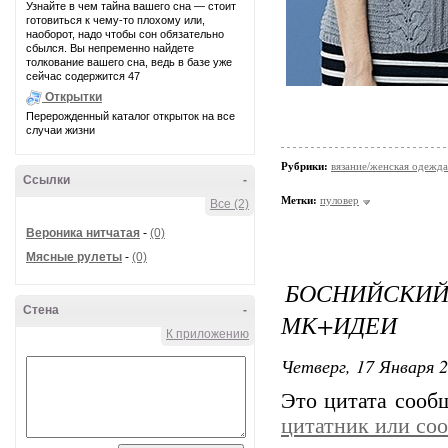
Узнайте в чем тайна вашего сна — стоит
готовиться к чему-то плохому или,
наоборот, надо чтобы сон обязательно
сбылся. Вы непременно найдете
толкование вашего сна, ведь в базе уже
сейчас содержится 47
Открытки
Перерожденный каталог открыток на все
случаи жизни
Рубрики:
вязание/женская одежда
Ссылки
-
Метки:
пуловер
Все (2)
Вероника нитчатая
-
(0)
Мясные рулеты
-
(0)
БОСНИЙСКИЙ 
Стена
-
МК+ИДЕИ
К приложению
Четверг, 17 Января 2
Это цитата соо
цитатник или со