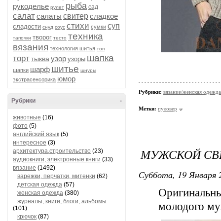
рыба
рукоделье
сад
рулет
салат
салаты
свитер
сладкое
стихи
суп
сладости
сумки
снуд
соус
техника
творог
тапочки
тесто
вязания
технология шитья
топ
шапка
торт
узор
тыква
узоры
шитье
шарф
шапки
шнуры
юмор
экстрасенсорика
Рубрики:
вязание/женская одежда
Рубрики
-
Метки:
пуловер
животные
(16)
фото
(5)
английский язык
(5)
интересное
(3)
МУЖСКОЙ СВ
архитектура,строительство
(23)
аудиокниги, электронные книги
(33)
вязание
(1492)
Суббота, 19 Января 2
варежки, перчатки, митенки
(62)
детская одежда
(57)
Оригиналь
женская одежда
(380)
журналы, книги, блоги, альбомы
молодого м
(101)
крючок
(87)