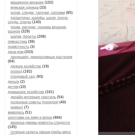
машинное вязание
(102)
мужская одежда
(33)
носки, следки, тапочки, сапожки
(85)
палантины, шарфы, шали, пончо,
снуды, пледы
(140)
уроки, рисунки, техника вязания,
разное
(329)
шапки, береты
(208)
гимнастика
(39)
грамотность
(3)
дача,дом
(333)
ландшафт, декоративные растения
(64)
дачное хозяйство
(19)
огород
(192)
плодовый сад,
(93)
деньги
(2)
детям
(10)
домашнее хозяйство
(181)
дизайн,интерьер,текстиль
(54)
полезные советы (порядок)
(49)
ремонт
(7)
живопись
(51)
заготовки на зиму и впрок
(484)
варенье,джемы,компоты,сладости
(145)
соленья,салаты,овощи,грибы,мясо