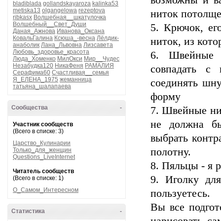
возможны и ва
bladiblada
gollandskayaroza
kalinka53
metiska13
olgangelowa
rezeptova
ниток потолще
ribkasx
Волшебная__шкатулочка
Волшебный__Свет_Души
5. Крючок, ег
Даная_Ажнова
Иванова_Оксана
КовальГалина
Ксюша_-весна
Лёлдик-
ниток, из кот
анаболик
Лана_Львовна
Лизсавета
Любовь_здоровье_красота
6. Швейные 
Люда_Хоменко
МилОкси
Мир__Чудес
Незабудка120
НикаФеня
РАМАЛИЯ
совпадать с
Серафима60
Счастливая__семья
Я_ЕЛЕНА_1975
жеманница
соединять шну
татьяна_шалапаева
форму
Сообщества
-
7. Швейные нит
не должна бы
Участник сообществ
(Всего в списке: 3)
выбрать контр
Царство_Кулинарии
полотну.
Только_для_женщин
Questions_LiveInternet
8. Пяльцы - я
Читатель сообществ
9. Иголку дл
(Всего в списке: 1)
О_Самом_Интересном
пользуетесь.
Вы все подгот
Статистика
-