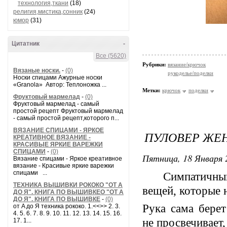
технология,ткани
(18)
религия,мистика,сонник
(24)
юмор
(31)
Цитатник
-
Все (5620)
Рубрики:
вязание/крючок
Вязаные носки.
-
(0)
рукоделье/поделки
Носки спицами Ажурные носки
«Granola» Автор: Теплоножка ...
Метки:
крючок
поделки
Фруктовый мармелад
-
(0)
Фруктовый мармелад - самый
простой рецепт Фруктовый мармелад
- самый простой рецепт,которого п...
ВЯЗАНИЕ СПИЦАМИ - ЯРКОЕ
ПУЛОВЕР ЖЕ
КРЕАТИВНОЕ ВЯЗАНИЕ -
КРАСИВЫЕ ЯРКИЕ ВАРЕЖКИ
СПИЦАМИ
-
(0)
Пятница, 18 Января 
Вязание спицами - Яркое креативное
вязание - Красивые яркие варежки
спицами ...
Симпатичный ж
ТЕХНИКА ВЫШИВКИ РОКОКО "ОТ А
вещей, которые 
ДО Я". КНИГА ПО ВЫШИВКЕО "ОТ А
ДО Я". КНИГА ПО ВЫШИВКЕ
-
(0)
Рука сама берет
от A до Я техника рококо. 1.<<>> 2. 3.
4. 5. 6. 7. 8. 9. 10. 11. 12. 13. 14. 15. 16.
не просвечивает,
17. 1...