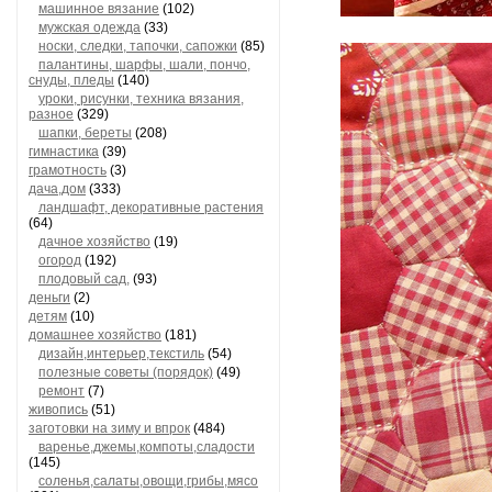
машинное вязание
(102)
мужская одежда
(33)
носки, следки, тапочки, сапожки
(85)
палантины, шарфы, шали, пончо,
снуды, пледы
(140)
уроки, рисунки, техника вязания,
разное
(329)
шапки, береты
(208)
гимнастика
(39)
грамотность
(3)
дача,дом
(333)
ландшафт, декоративные растения
(64)
дачное хозяйство
(19)
огород
(192)
плодовый сад,
(93)
деньги
(2)
детям
(10)
домашнее хозяйство
(181)
дизайн,интерьер,текстиль
(54)
полезные советы (порядок)
(49)
ремонт
(7)
живопись
(51)
заготовки на зиму и впрок
(484)
варенье,джемы,компоты,сладости
(145)
соленья,салаты,овощи,грибы,мясо