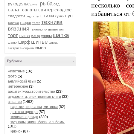
рыба
рукоделье
несколько со
сад
рулет
салат
салаты
свитер
сладкое
избавиться от
стихи
суп
сладости
сумки
снуд
соус
техника
творог
тапочки
тесто
вязания
технология шитья
топ
шапка
торт
узор
тыква
узоры
шитье
шарф
шапки
шнуры
юмор
экстрасенсорика
Рубрики
-
животные
(16)
фото
(5)
английский язык
(5)
интересное
(3)
архитектура,строительство
(23)
аудиокниги, электронные книги
(33)
вязание
(1492)
варежки, перчатки, митенки
(62)
детская одежда
(57)
женская одежда
(380)
журналы, книги, блоги, альбомы
(101)
крючок
(87)