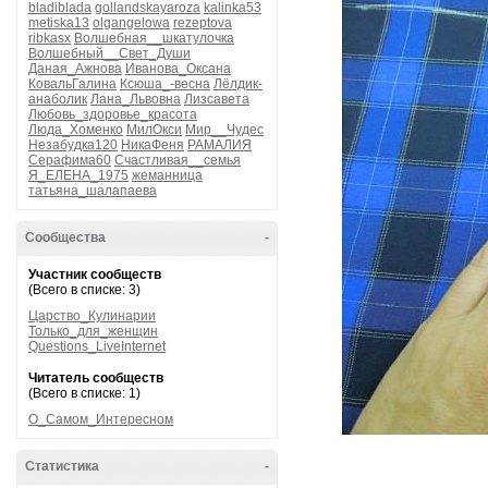
bladiblada
gollandskayaroza
kalinka53
metiska13
olgangelowa
rezeptova
ribkasx
Волшебная__шкатулочка
Волшебный__Свет_Души
Даная_Ажнова
Иванова_Оксана
КовальГалина
Ксюша_-весна
Лёлдик-
анаболик
Лана_Львовна
Лизсавета
Любовь_здоровье_красота
Люда_Хоменко
МилОкси
Мир__Чудес
Незабудка120
НикаФеня
РАМАЛИЯ
Серафима60
Счастливая__семья
Я_ЕЛЕНА_1975
жеманница
татьяна_шалапаева
Сообщества
-
Участник сообществ
(Всего в списке: 3)
Царство_Кулинарии
Только_для_женщин
Questions_LiveInternet
Читатель сообществ
(Всего в списке: 1)
О_Самом_Интересном
Статистика
-