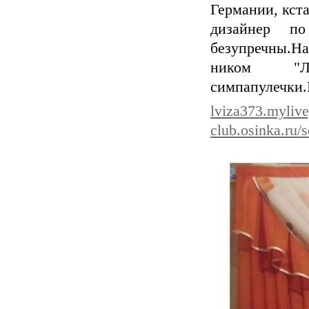
Германии, кст
дизайнер по
безупречны.На
ником "Льви
симпапулечки.
lviza373.mylive
club.osinka.ru/