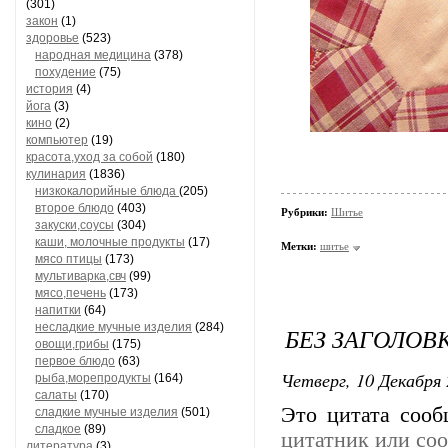
(301)
закон
(1)
здоровье
(523)
народная медицина
(378)
похудение
(75)
история
(4)
йога
(3)
кино
(2)
компьютер
(19)
красота,уход за собой
(180)
кулинария
(1836)
низкокалорийные блюда
(205)
второе блюдо
(403)
Рубрики:
Шитье
закуски,соусы
(304)
каши, молочные продукты
(17)
Метки:
шитье
мясо птицы
(173)
мультиварка,свч
(99)
мясо,печень
(173)
напитки
(64)
несладкие мучные изделия
(284)
БЕЗ ЗАГОЛОВ
овощи,грибы
(175)
первое блюдо
(63)
Четверг, 10 Декабря 
рыба,морепродукты
(164)
салаты
(170)
Это цитата соо
сладкие мучные изделия
(501)
сладкое
(89)
цитатник или со
литература
(3)