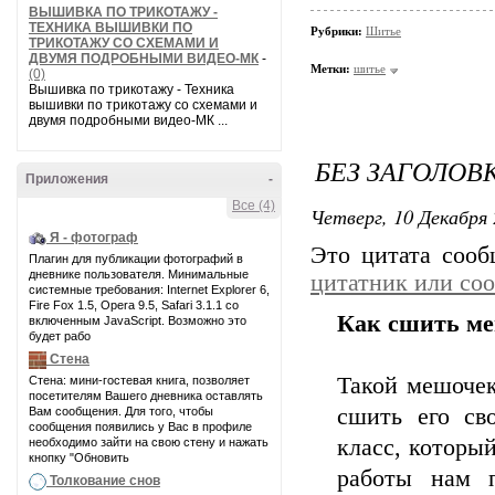
ВЫШИВКА ПО ТРИКОТАЖУ -
ТЕХНИКА ВЫШИВКИ ПО
Рубрики:
Шитье
ТРИКОТАЖУ СО СХЕМАМИ И
ДВУМЯ ПОДРОБНЫМИ ВИДЕО-МК
-
Метки:
шитье
(0)
Вышивка по трикотажу - Техника
вышивки по трикотажу со схемами и
двумя подробными видео-МК ...
БЕЗ ЗАГОЛОВ
Приложения
-
Все (4)
Четверг, 10 Декабря 
Я - фотограф
Это цитата соо
Плагин для публикации фотографий в
дневнике пользователя. Минимальные
цитатник или со
системные требования: Internet Explorer 6,
Fire Fox 1.5, Opera 9.5, Safari 3.1.1 со
Как сшить ме
включенным JavaScript. Возможно это
будет рабо
Стена
Такой мешочек
Стена: мини-гостевая книга, позволяет
посетителям Вашего дневника оставлять
сшить его св
Вам сообщения. Для того, чтобы
сообщения появились у Вас в профиле
класс, которы
необходимо зайти на свою стену и нажать
кнопку "Обновить
работы нам п
Толкование снов