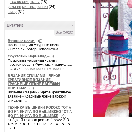
технология,ткани
(18)
религия,мистика,сонник
(24)
юмор
(31)
Цитатник
-
Все (5620)
Вязаные носки.
-
(0)
Носки спицами Ажурные носки
«Granola» Автор: Теплоножка ...
Фруктовый мармелад
-
(0)
Фруктовый мармелад - самый
простой рецепт Фруктовый мармелад
- самый простой рецепт,которого п...
ВЯЗАНИЕ СПИЦАМИ - ЯРКОЕ
КРЕАТИВНОЕ ВЯЗАНИЕ -
КРАСИВЫЕ ЯРКИЕ ВАРЕЖКИ
СПИЦАМИ
-
(0)
Вязание спицами - Яркое креативное
вязание - Красивые яркие варежки
спицами ...
ТЕХНИКА ВЫШИВКИ РОКОКО "ОТ А
ДО Я". КНИГА ПО ВЫШИВКЕО "ОТ А
ДО Я". КНИГА ПО ВЫШИВКЕ
-
(0)
от A до Я техника рококо. 1.<<>> 2. 3.
4. 5. 6. 7. 8. 9. 10. 11. 12. 13. 14. 15. 16.
17. 1...