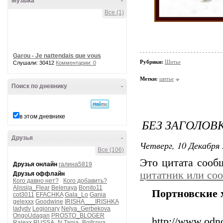
Музыка
-
Все (1)
Garou - Je nattendais que vous
Рубрики:
Шитье
Слушали: 30412
Комментарии: 0
Метки:
шитье
Поиск по дневнику
-
в этом дневнике
БЕЗ ЗАГОЛОВ
Друзья
-
Четверг, 10 Декабря 
Все (106)
Это цитата соо
Друзья онлайн
галина5819
цитатник или со
Друзья оффлайн
Кого давно нет?
Кого добавить?
Alissija_Flear
Belenaya
Bonito11
Портновские 
cot3011
EFACHKA
Gala_Lo
Gania
gelexxx
Goodwine
IRISHA___IRISHKA
ladydv
Legionary
Nelya_Gerbekova
OngoUdagan
PROSTO_BLOGER
http://www.odn
Ralexx
RUSSA_N
Tanja_Boitcova