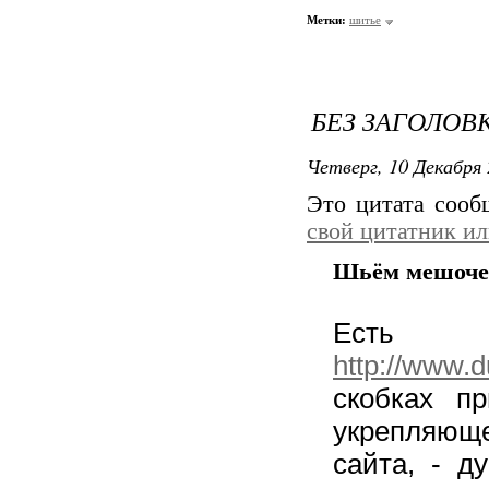
Метки:
шитье
БЕЗ ЗАГОЛОВ
Четверг, 10 Декабря 
Это цитата соо
свой цитатник и
Шьём мешоче
Есть 
http://www.d
скобках п
укрепляюще
сайта, - д