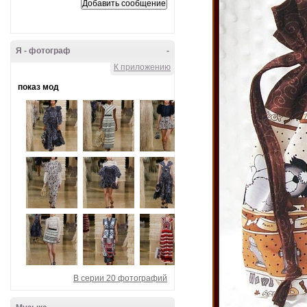
Я - фотограф
-
К приложению
показ мод
В серии 20 фотографий