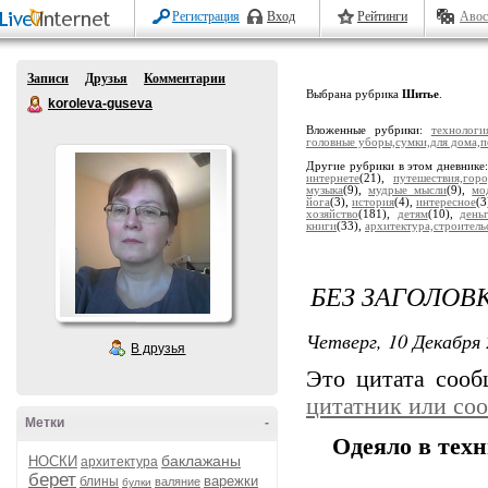
Регистрация
Вход
Рейтинги
Авос
Записи
Друзья
Комментарии
Выбрана рубрика
Шитье
.
koroleva-guseva
Вложенные рубрики:
технологи
головные уборы,сумки,для дома,
Другие рубрики в этом дневнике
интернете
(21),
путешествия,горо
музыка
(9),
мудрые мысли
(9),
мо
йога
(3),
история
(4),
интересное
(3
хозяйство
(181),
детям
(10),
день
книги
(33),
архитектура,строитель
БЕЗ ЗАГОЛОВ
Четверг, 10 Декабря 
В друзья
Это цитата соо
цитатник или со
Метки
-
Одеяло в тех
баклажаны
НОСКИ
архитектура
берет
варежки
блины
валяние
булки