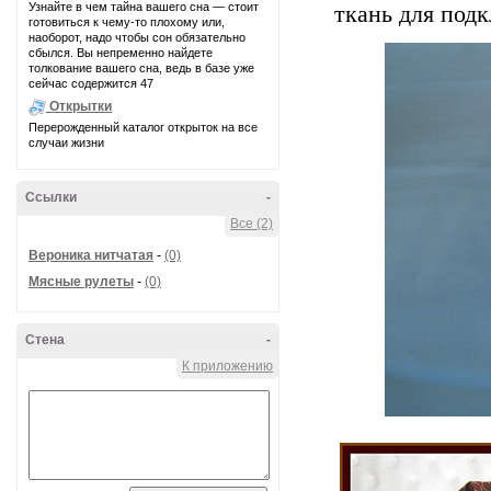
Узнайте в чем тайна вашего сна — стоит
ткань для под
готовиться к чему-то плохому или,
наоборот, надо чтобы сон обязательно
сбылся. Вы непременно найдете
толкование вашего сна, ведь в базе уже
сейчас содержится 47
Открытки
Перерожденный каталог открыток на все
случаи жизни
Ссылки
-
Все (2)
Вероника нитчатая
-
(0)
Мясные рулеты
-
(0)
Стена
-
К приложению