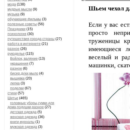
мода
(138)
Шьем чехол д
мудрые мысли
(9)
музыка
(9)
обучающие фильмы
(3)
Если у вас ес
полезные советы
(56)
Праздники
(15)
просто непр
психология
(30)
путешествия,города,страны
(27)
труженицы кр
работа в интернете
(21)
имеющиеся ло
разное
(26)
рукоделье
(115)
веселый и ра
Войлок, валяние
(13)
украшения
(7)
машинки, скат
разное
(6)
бисер,духи,мыло
(4)
вышивка
(20)
лепка
(3)
поделки
(67)
стихи
(57)
Шитье
(465)
головные уборы,сумки,для
дома,подушки,разное
(27)
детская одежда
(5)
женская одежда
(36)
книги,журналы
(1)
мужская одежда
(3)