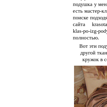
подушка у мен
есть мастер-к
поиске подходя
сайта krasotas
klas-po-izg-p
полностью.
Вот эти под
другой тка
кружок в 