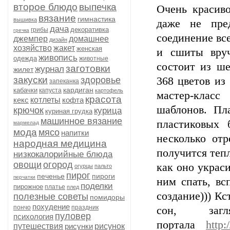
второе блюдо
выпечка
Очень красиво
вязание
гимнастика
вышивка
даже не пред
дача
декоративка
грибы
гречка
соединение вс
джемпер
домашнее
дизайн
хозяйство
жакет
женская
и сшиты вруч
живопись
одежда
животные
состоит из ше
заготовки
журнал
жилет
закуски
здоровье
368 цветов из
запеканка
кардиган
кабачки
капуста
картофель
мастер-класс
красота
кекс
котлеты
кофта
шаблонов. Пл
крючок
курица
куриная грудка
машинное вязание
пластиковых 
мармелад
мода
мясо
напитки
несколько отр
народная медицина
получится теп
низкокалорийные блюда
овощи
огород
как оно украси
огурцы
пальто
пирог
печенье
пироги
перчатки
ним спать, вс
поделки
пирожное
платье
плед
создание))) Кс
полезные советы
помидоры
похудение
пончо
праздник
сон, заг
пуловер
психология
портала
http:
путешествия
рисунки
рисунок