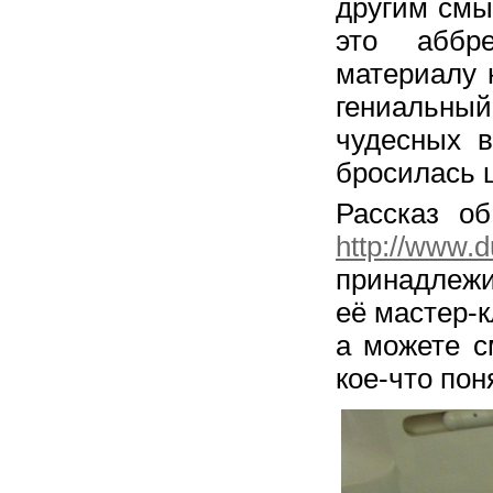
другим смы
это аббре
материалу 
гениальн
чудесных 
бросилась 
Рассказ о
http://www.
принадлеж
её мастер-к
а можете с
кое-что пон