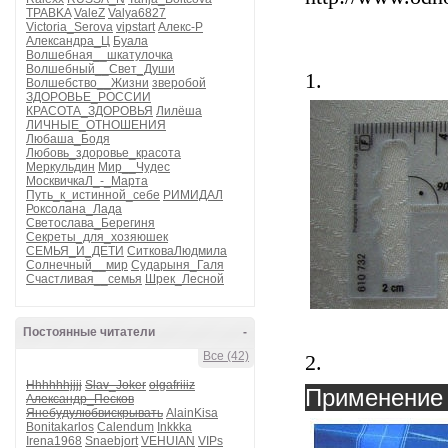
TPABKA
ValeZ
Valya6827
Victoria_Serova
vipstart
Алекс-Р
Александра_Ц
Буала
Волшебная__шкатулочка
Волшебный__Свет_Души
1.
Волшебство__Жизни
зверобой
ЗДОРОВЬЕ_РОССИИ
КРАСОТА_ЗДОРОВЬЯ
Лилёша
ЛИЧНЫЕ_ОТНОШЕНИЯ
Любаша_Бодя
Любовь_здоровье_красота
Меркульдин
Мир__Чудес
МосквичкаЛ_-_Марта
Путь_к_истинной_себе
РИМИДАЛ
Роксолана_Лада
Светослава_Берегиня
Секреты_для_хозяюшек
СЕМЬЯ_И_ДЕТИ
СитковаЛюдмила
Солнечный__мир
Сударыня_Галя
Счастливая__семья
Шрек_Лесной
Постоянные читатели
-
Все (42)
2.
Hhhhhhjjjj
Slav_Joker
olgafriiiz
Применение
Александр_Песков
Янебудулюбвискрывать
AlainKisa
Bonitakarlos
Calendum
Inkkka
Irena1968
Snaebjort
VEHUIAN
VIPs