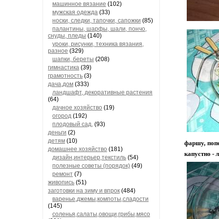
машинное вязание
(102)
мужская одежда
(33)
носки, следки, тапочки, сапожки
(85)
палантины, шарфы, шали, пончо,
снуды, пледы
(140)
уроки, рисунки, техника вязания,
разное
(329)
шапки, береты
(208)
гимнастика
(39)
грамотность
(3)
дача,дом
(333)
ландшафт, декоративные растения
(64)
дачное хозяйство
(19)
огород
(192)
плодовый сад,
(93)
деньги
(2)
детям
(10)
фаршу, поп
домашнее хозяйство
(181)
капустно - 
дизайн,интерьер,текстиль
(54)
полезные советы (порядок)
(49)
ремонт
(7)
живопись
(51)
заготовки на зиму и впрок
(484)
варенье,джемы,компоты,сладости
(145)
соленья,салаты,овощи,грибы,мясо