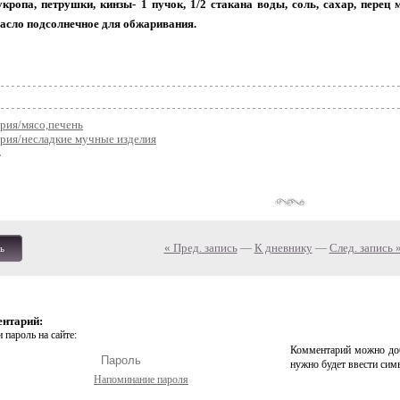
 укропа, петрушки, кинзы- 1 пучок, 1/2 стакана воды, соль, сахар, перец
масло подсолнечное для обжаривания.
рия/мясо,печень
рия/несладкие мучные изделия
« Пред. запись
—
К дневнику
—
След. запись 
ь
ентарий:
 пароль на сайте:
Комментарий можно доб
нужно будет ввести сим
Напоминание пароля