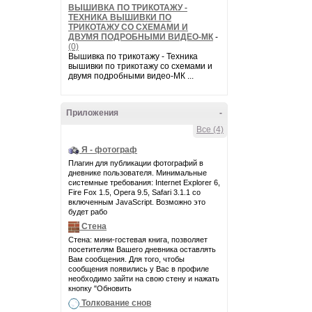
ВЫШИВКА ПО ТРИКОТАЖУ -
ТЕХНИКА ВЫШИВКИ ПО
ТРИКОТАЖУ СО СХЕМАМИ И
ДВУМЯ ПОДРОБНЫМИ ВИДЕО-МК
-
(0)
Вышивка по трикотажу - Техника
вышивки по трикотажу со схемами и
двумя подробными видео-МК ...
Приложения
-
Все (4)
Я - фотограф
Плагин для публикации фотографий в
дневнике пользователя. Минимальные
системные требования: Internet Explorer 6,
Fire Fox 1.5, Opera 9.5, Safari 3.1.1 со
включенным JavaScript. Возможно это
будет рабо
Стена
Стена: мини-гостевая книга, позволяет
посетителям Вашего дневника оставлять
Вам сообщения. Для того, чтобы
сообщения появились у Вас в профиле
необходимо зайти на свою стену и нажать
кнопку "Обновить
Толкование снов