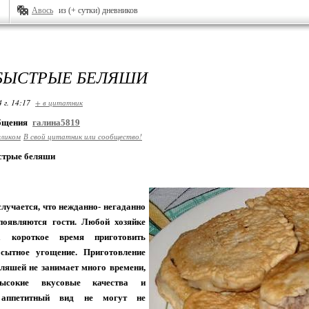
Авось
из (+ сутки) дневников
БЫСТРЫЕ БЕЛЯШИ
 г. 14:17
+ в цитатник
общения
галина5819
еликом
В свой цитатник или сообщество!
стрые беляши
лучается, что нежданно- негаданно
появляются гости. Любой хозяйке
а короткое время приготовить
сытное угощение. Приготовление
ляшей не занимает много времени,
высокие вкусовые качества и
 аппетитный вид не могут не