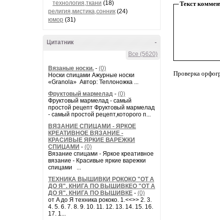
технология,ткани
(18)
Текст коммен
религия,мистика,сонник
(24)
юмор
(31)
Цитатник
-
Все (5620)
Вязаные носки.
-
(0)
Проверка орфог
Носки спицами Ажурные носки
«Granola» Автор: Теплоножка ...
Фруктовый мармелад
-
(0)
Фруктовый мармелад - самый
простой рецепт Фруктовый мармелад
- самый простой рецепт,которого п...
ВЯЗАНИЕ СПИЦАМИ - ЯРКОЕ
КРЕАТИВНОЕ ВЯЗАНИЕ -
КРАСИВЫЕ ЯРКИЕ ВАРЕЖКИ
СПИЦАМИ
-
(0)
Вязание спицами - Яркое креативное
вязание - Красивые яркие варежки
спицами ...
ТЕХНИКА ВЫШИВКИ РОКОКО "ОТ А
ДО Я". КНИГА ПО ВЫШИВКЕО "ОТ А
ДО Я". КНИГА ПО ВЫШИВКЕ
-
(0)
от A до Я техника рококо. 1.<<>> 2. 3.
4. 5. 6. 7. 8. 9. 10. 11. 12. 13. 14. 15. 16.
17. 1...