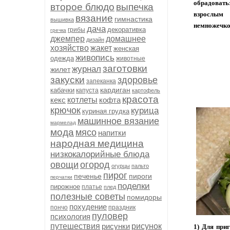
обрадоват
второе блюдо
выпечка
взрослым
вязание
гимнастика
вышивка
немножечко 
дача
декоративка
грибы
гречка
джемпер
домашнее
дизайн
хозяйство
жакет
женская
живопись
одежда
животные
заготовки
журнал
жилет
закуски
здоровье
запеканка
кардиган
кабачки
капуста
картофель
красота
кекс
котлеты
кофта
крючок
курица
куриная грудка
машинное вязание
мармелад
мода
мясо
напитки
народная медицина
низкокалорийные блюда
овощи
огород
огурцы
пальто
пирог
печенье
пироги
перчатки
поделки
пирожное
платье
плед
полезные советы
помидоры
похудение
пончо
праздник
пуловер
психология
путешествия
рисунки
рисунок
1) Для при