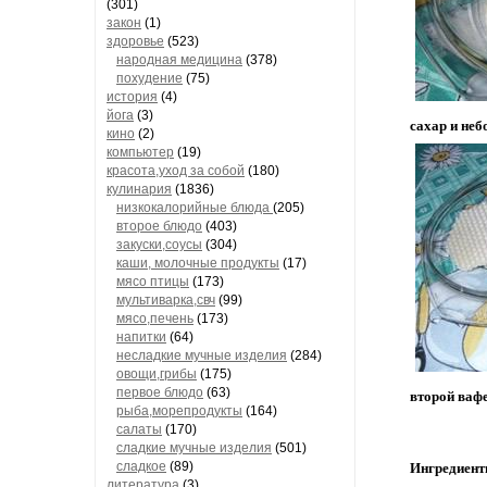
(301)
закон
(1)
здоровье
(523)
народная медицина
(378)
похудение
(75)
история
(4)
йога
(3)
сахар и неб
кино
(2)
компьютер
(19)
красота,уход за собой
(180)
кулинария
(1836)
низкокалорийные блюда
(205)
второе блюдо
(403)
закуски,соусы
(304)
каши, молочные продукты
(17)
мясо птицы
(173)
мультиварка,свч
(99)
мясо,печень
(173)
напитки
(64)
несладкие мучные изделия
(284)
овощи,грибы
(175)
первое блюдо
(63)
второй вафе
рыба,морепродукты
(164)
салаты
(170)
сладкие мучные изделия
(501)
сладкое
(89)
Ингредиенты
литература
(3)