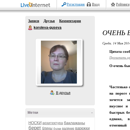
Регистрация
Вход
Рейтинги
Записи
Друзья
Комментарии
koroleva-guseva
ОЧЕНЬ 
Среда, 14 Мая 2014
Цитата со
Прочитать ц
О-очень бы
Частенько с
В друзья
на пороге 
хочется з
вкусное и 
быстрых бе
Метки
-
однако, 
баклажаны
НОСКИ
архитектура
отменный
берет
варежки
блины
валяние
булки