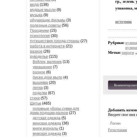
гр., зелень
мода
(138)
упаковка, 
мудрые мысли
(9)
музыка
(9)
обучающие фильмы
(3)
источник
полезные советы
(56)
Праздники
(15)
психология
(30)
путешествия,города,страны
(27)
Рубрики:
кулина
работа в интернете
(21)
кулина
разное
(26)
Метки:
пироги
рукоделье
(115)
Войлок, валяние
(13)
украшения
(7)
разное
(6)
бисер,духи,мыло
(4)
вышивка
(20)
Комментироват
лепка
(3)
поделки
(67)
стихи
(57)
Шитье
(465)
головные уборы,сумки,для
Добавить комм
дома,подушки,разное
(27)
Введите свое имя и
детская одежда
(5)
женская одежда
(36)
книги,журналы
(1)
Регистрация
мужская одежда
(3)