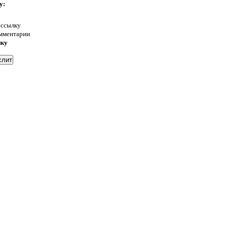
у:
 ссылку
омментарии
нку