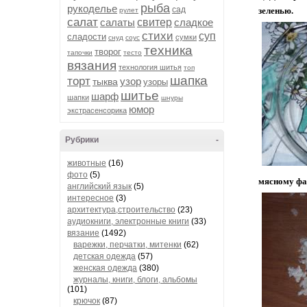
рыба
рукоделье
сад
зеленью.
рулет
салат
салаты
свитер
сладкое
стихи
суп
сладости
сумки
снуд
соус
техника
творог
тапочки
тесто
вязания
технология шитья
топ
шапка
торт
узор
тыква
узоры
шитье
шарф
шапки
шнуры
юмор
экстрасенсорика
Рубрики
-
животные
(16)
фото
(5)
мясному фа
английский язык
(5)
интересное
(3)
архитектура,строительство
(23)
аудиокниги, электронные книги
(33)
вязание
(1492)
варежки, перчатки, митенки
(62)
детская одежда
(57)
женская одежда
(380)
журналы, книги, блоги, альбомы
(101)
крючок
(87)