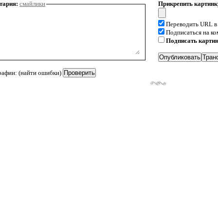
тария:
смайлики
Прикрепить картинк
Переводить URL в
Подписаться на к
Подписать карти
рафии: (найти ошибки)