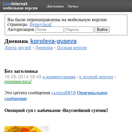
Live
Internet
Дневники
Личка
мобильная версия
Вы были перенаправлены на мобильную версию
страницы.
Вернуться!
Авторизация
Дневник
koroleva-guseva
Лента друзей
-
Дневник
-
Полная версия
Без заголовка
16-05-2014 08:49
к комментариям
-
к полной версии
-
понравилось!
Это цитата сообщения
галина5819
Оригинальное
сообщение
Овощной суп с кабачками -Вкуснейший супчик!