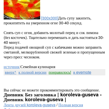
[300x300]
Дать супу закипеть,
прокипятить на умеренном огне 30-40 секунд.
Снять суп с огня, добавить молотый перец и сок лимона
(без косточек). Тщательно перемешать и дать настояться 30-
40 минут.
Перед подачей овощной суп с кабачками можно заправить
сметаной, мелкорубленной свежей зеленью и пропущенным
через пресс чесноком.
источник
:Семейная кулинария
вверх^
к полной версии
понравилось!
в evernote
Вы сейчас не можете прокомментировать это сообщение.
Дневник Без заголовка | koroleva-guseva -
Дневник koroleva-guseva |
Лента друзей koroleva-guseva
/
Полная версия