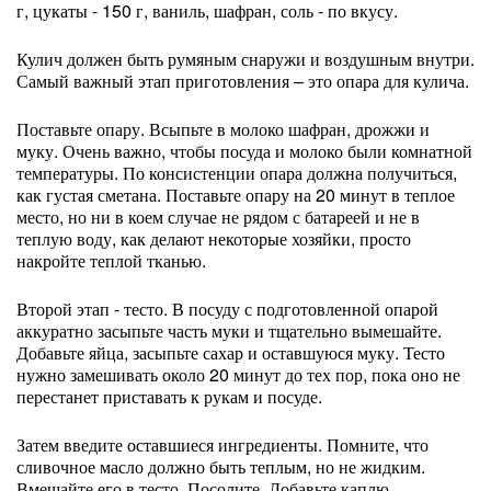
г, цукаты - 150 г, ваниль, шафран, соль - по вкусу.
Кулич должен быть румяным снаружи и воздушным внутри.
Самый важный этап приготовления – это опара для кулича.
Поставьте опару. Всыпьте в молоко шафран, дрожжи и
муку. Очень важно, чтобы посуда и молоко были комнатной
температуры. По консистенции опара должна получиться,
как густая сметана. Поставьте опару на 20 минут в теплое
место, но ни в коем случае не рядом с батареей и не в
теплую воду, как делают некоторые хозяйки, просто
накройте теплой тканью.
Второй этап - тесто. В посуду с подготовленной опарой
аккуратно засыпьте часть муки и тщательно вымешайте.
Добавьте яйца, засыпьте сахар и оставшуюся муку. Тесто
нужно замешивать около 20 минут до тех пор, пока оно не
перестанет приставать к рукам и посуде.
Затем введите оставшиеся ингредиенты. Помните, что
сливочное масло должно быть теплым, но не жидким.
Вмешайте его в тесто. Посолите. Добавьте каплю