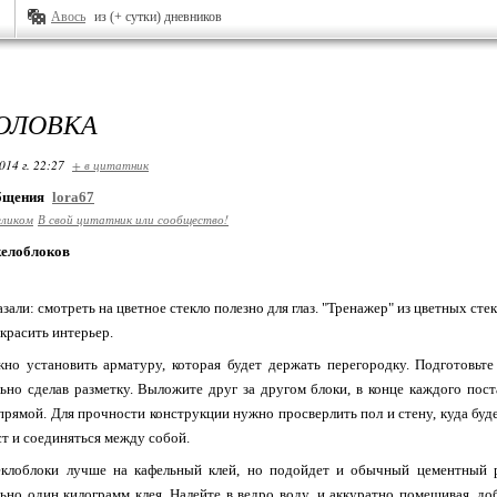
Авось
из (+ сутки) дневников
ГОЛОВКА
014 г. 22:27
+ в цитатник
общения
lora67
еликом
В свой цитатник или сообщество!
келоблоков
зали: смотреть на цветное стекло полезно для глаз. "Тренажер" из цветных ст
украсить интерьер.
но установить арматуру, которая будет держать перегородку. Подготовьте
ьно сделав разметку. Выложите друг за другом блоки, в конце каждого пост
прямой. Для прочности конструкции нужно просверлить пол и стену, куда буд
ст и соединяться между собой.
еклоблоки лучше на кафельный клей, но подойдет и обычный цементный р
ьно один килограмм клея. Налейте в ведро воду, и аккуратно помешивая, до