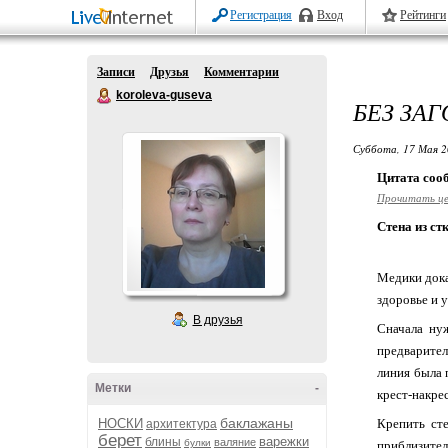
Регистрация
Вход
Рейтинги
Записи
Друзья
Комментарии
koroleva-guseva
БЕЗ ЗА
Суббота, 17 Мая 2
Цитата со
Прочитать ц
Стена из ст
Медики дока
здоровье и 
В друзья
Сначала нуж
предварител
линия была 
Метки
-
крест-накре
баклажаны
НОСКИ
Крепить ст
архитектура
берет
варежки
блины
валяние
булки
приблизител