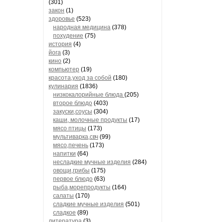
(301)
закон
(1)
здоровье
(523)
народная медицина
(378)
похудение
(75)
история
(4)
йога
(3)
кино
(2)
компьютер
(19)
красота,уход за собой
(180)
кулинария
(1836)
низкокалорийные блюда
(205)
второе блюдо
(403)
закуски,соусы
(304)
каши, молочные продукты
(17)
мясо птицы
(173)
мультиварка,свч
(99)
мясо,печень
(173)
напитки
(64)
несладкие мучные изделия
(284)
овощи,грибы
(175)
первое блюдо
(63)
рыба,морепродукты
(164)
салаты
(170)
сладкие мучные изделия
(501)
сладкое
(89)
литература
(3)