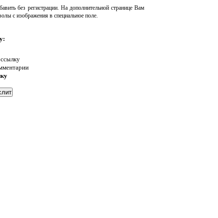
авить без регистрации. На дополнительной странице Вам
волы с изображения в специальное поле.
у:
 ссылку
омментарии
нку