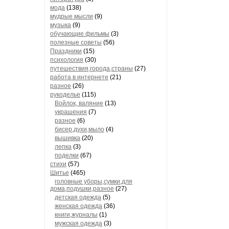
мода
(138)
мудрые мысли
(9)
музыка
(9)
обучающие фильмы
(3)
полезные советы
(56)
Праздники
(15)
психология
(30)
путешествия,города,страны
(27)
работа в интернете
(21)
разное
(26)
рукоделье
(115)
Войлок, валяние
(13)
украшения
(7)
разное
(6)
бисер,духи,мыло
(4)
вышивка
(20)
лепка
(3)
поделки
(67)
стихи
(57)
Шитье
(465)
головные уборы,сумки,для
дома,подушки,разное
(27)
детская одежда
(5)
женская одежда
(36)
книги,журналы
(1)
мужская одежда
(3)