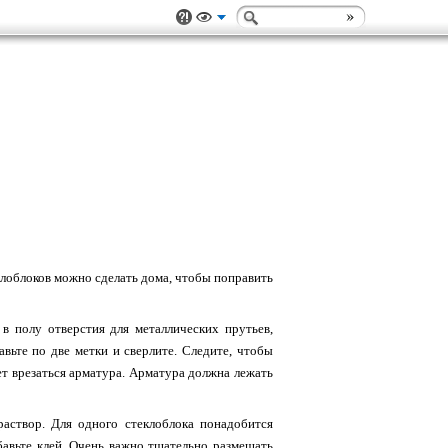
еклоблоков можно сделать дома, чтобы поправить
 в полу отверстия для металлических прутьев,
авьте по две метки и сверлите. Следите, чтобы
ет врезаться арматура. Арматура должна лежать
аствор. Для одного стеклоблока понадобится
бавьте клей. Очень важно тщательно размешать