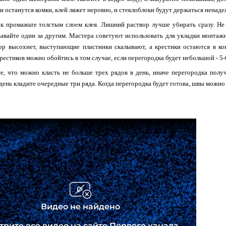
ли останутся комки, клей ляжет неровно, и стеклоблоки будут держаться ненаде
 промажьте толстым слоем клея. Лишний раствор лучше убирать сразу. Не
ывайте один за другим. Мастера советуют использовать для укладки монтаж
ор высохнет, выступающие пластинки скалывают, а крестики остаются в ко
крестиков можно обойтись в том случае, если перегородка будет небольшой - 5-
е, что можно класть не больше трех рядов в день, иначе перегородка получ
ень кладите очередные три ряда. Когда перегородка будет готова, швы можно