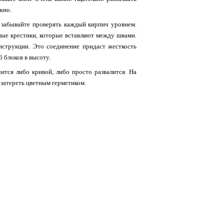
жно.
 забывайте проверять каждый кирпич уровнем.
ные крестики, которые вставляют между швами.
нструкции. Это соединение придаст жесткость
6 блоков в высоту.
ится либо кривой, либо просто развалится. На
 затереть цветным герметиком.