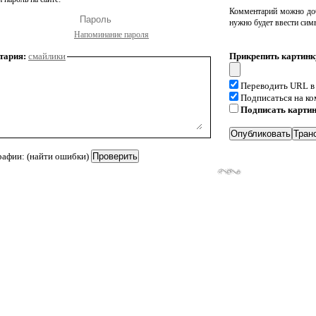
Комментарий можно доб
нужно будет ввести сим
Напоминание пароля
тария:
смайлики
Прикрепить картинк
Переводить URL в
Подписаться на к
Подписать карти
рафии: (найти ошибки)