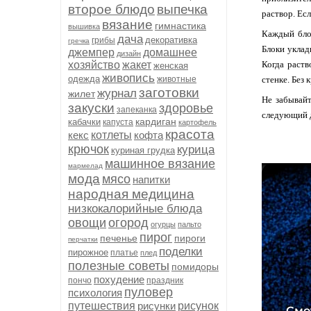
второе блюдо
выпечка
раствор. Ес
вязание
гимнастика
вышивка
Каждый блок
дача
декоративка
грибы
гречка
Блоки уклад
джемпер
домашнее
дизайн
хозяйство
жакет
Когда раств
женская
живопись
одежда
животные
стенке. Без 
заготовки
журнал
жилет
Не забывайт
закуски
здоровье
запеканка
следующий д
кардиган
кабачки
капуста
картофель
красота
кекс
котлеты
кофта
крючок
курица
куриная грудка
машинное вязание
мармелад
мода
мясо
напитки
народная медицина
низкокалорийные блюда
овощи
огород
огурцы
пальто
пирог
печенье
пироги
перчатки
поделки
пирожное
платье
плед
полезные советы
помидоры
похудение
пончо
праздник
пуловер
психология
путешествия
рисунки
рисунок