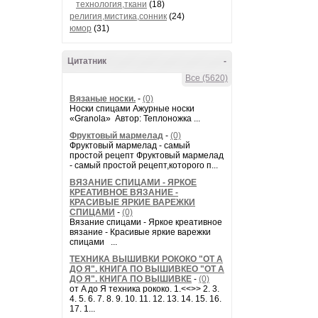
технология,ткани
(18)
религия,мистика,сонник
(24)
юмор
(31)
Цитатник
-
Все (5620)
Вязаные носки.
-
(0)
Носки спицами Ажурные носки
«Granola» Автор: Теплоножка ...
Фруктовый мармелад
-
(0)
Фруктовый мармелад - самый
простой рецепт Фруктовый мармелад
- самый простой рецепт,которого п...
ВЯЗАНИЕ СПИЦАМИ - ЯРКОЕ
КРЕАТИВНОЕ ВЯЗАНИЕ -
КРАСИВЫЕ ЯРКИЕ ВАРЕЖКИ
СПИЦАМИ
-
(0)
Вязание спицами - Яркое креативное
вязание - Красивые яркие варежки
спицами ...
ТЕХНИКА ВЫШИВКИ РОКОКО "ОТ А
ДО Я". КНИГА ПО ВЫШИВКЕО "ОТ А
ДО Я". КНИГА ПО ВЫШИВКЕ
-
(0)
от A до Я техника рококо. 1.<<>> 2. 3.
4. 5. 6. 7. 8. 9. 10. 11. 12. 13. 14. 15. 16.
17. 1...