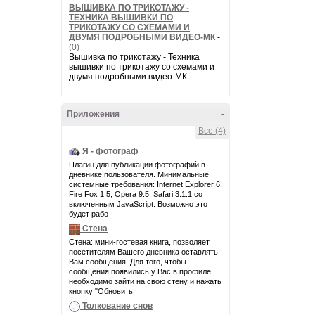
ВЫШИВКА ПО ТРИКОТАЖУ -
ТЕХНИКА ВЫШИВКИ ПО
ТРИКОТАЖУ СО СХЕМАМИ И
ДВУМЯ ПОДРОБНЫМИ ВИДЕО-МК
-
(0)
Вышивка по трикотажу - Техника
вышивки по трикотажу со схемами и
двумя подробными видео-МК ...
Приложения
-
Все (4)
Я - фотограф
Плагин для публикации фотографий в
дневнике пользователя. Минимальные
системные требования: Internet Explorer 6,
Fire Fox 1.5, Opera 9.5, Safari 3.1.1 со
включенным JavaScript. Возможно это
будет рабо
Стена
Стена: мини-гостевая книга, позволяет
посетителям Вашего дневника оставлять
Вам сообщения. Для того, чтобы
сообщения появились у Вас в профиле
необходимо зайти на свою стену и нажать
кнопку "Обновить
Толкование снов