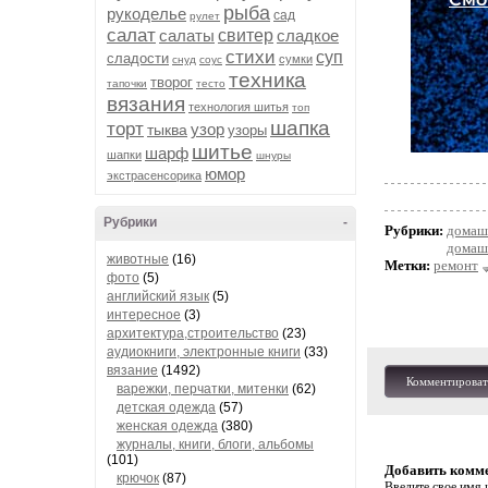
рыба
рукоделье
сад
рулет
салат
салаты
свитер
сладкое
стихи
суп
сладости
сумки
снуд
соус
техника
творог
тапочки
тесто
вязания
технология шитья
топ
шапка
торт
узор
тыква
узоры
шитье
шарф
шапки
шнуры
юмор
экстрасенсорика
Рубрики
-
Рубрики:
домашн
домаш
животные
(16)
Метки:
ремонт
фото
(5)
английский язык
(5)
интересное
(3)
архитектура,строительство
(23)
аудиокниги, электронные книги
(33)
вязание
(1492)
Комментироват
варежки, перчатки, митенки
(62)
детская одежда
(57)
женская одежда
(380)
журналы, книги, блоги, альбомы
(101)
Добавить комм
крючок
(87)
Введите свое имя и