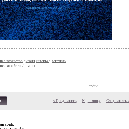
ее хозяйство/дизайн,интерьер,текстиль
нее хозяйство/ремонт
« Пред. запись
—
К дневнику
—
След. запись 
ь
ентарий:
 пароль на сайте: