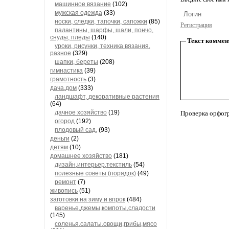
машинное вязание
(102)
мужская одежда
(33)
носки, следки, тапочки, сапожки
(85)
Регистрация
палантины, шарфы, шали, пончо,
снуды, пледы
(140)
Текст коммен
уроки, рисунки, техника вязания,
разное
(329)
шапки, береты
(208)
гимнастика
(39)
грамотность
(3)
дача,дом
(333)
ландшафт, декоративные растения
(64)
дачное хозяйство
(19)
Проверка орфог
огород
(192)
плодовый сад,
(93)
деньги
(2)
детям
(10)
домашнее хозяйство
(181)
дизайн,интерьер,текстиль
(54)
полезные советы (порядок)
(49)
ремонт
(7)
живопись
(51)
заготовки на зиму и впрок
(484)
варенье,джемы,компоты,сладости
(145)
соленья,салаты,овощи,грибы,мясо