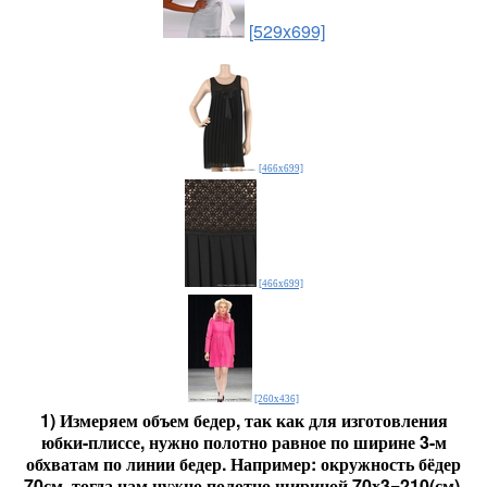
[529x699]
[466x699]
[466x699]
[260x436]
1) Измеряем объем бедер, так как для изготовления
юбки-плиссе, нужно полотно равное по ширине 3-м
обхватам по линии бедер.
Например: окружность бёдер
70см, тогда нам нужно полотно шириной 70х3=210(см).