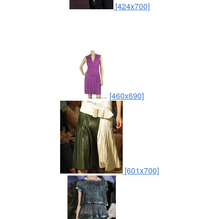
[424x700]
[460x690]
[601x700]