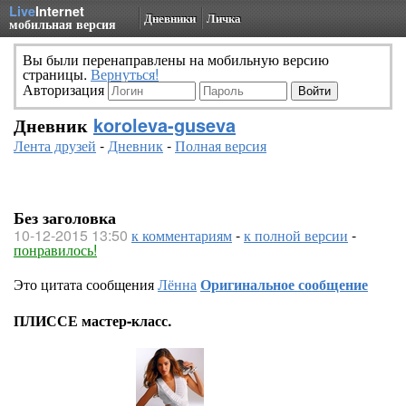
Live
Internet
Дневники
Личка
мобильная версия
Вы были перенаправлены на мобильную версию
страницы.
Вернуться!
Авторизация
Дневник
koroleva-guseva
Лента друзей
-
Дневник
-
Полная версия
Без заголовка
10-12-2015 13:50
к комментариям
-
к полной версии
-
понравилось!
Это цитата сообщения
Лённа
Оригинальное сообщение
ПЛИССЕ мастер-класс.