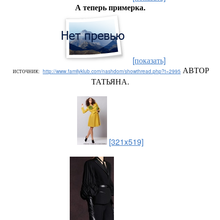
А теперь примерка.
[показать]
АВТОР
http://www.familyklub.com/nashdom/showthread.php?t=2995
ИСТОЧНИК:
ТАТЬЯНА.
[321x519]