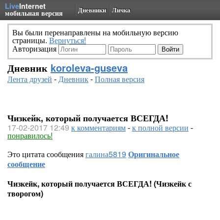
Live
Internet
Дневники
Личка
мобильная версия
Вы были перенаправлены на мобильную версию
страницы.
Вернуться!
Авторизация
Дневник
koroleva-guseva
Лента друзей
-
Дневник
-
Полная версия
Чизкейк, который получается ВСЕГДА!
17-02-2017 12:49
к комментариям
-
к полной версии
-
понравилось!
Это цитата сообщения
галина5819
Оригинальное
сообщение
Чизкейк, который получается ВСЕГДА! (Чизкейк с
творогом)