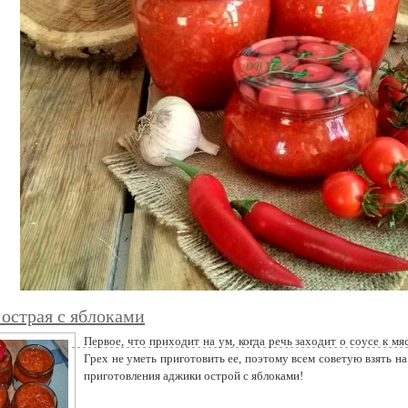
острая с яблоками
Первое, что приходит на ум, когда речь заходит о соусе к мяс
Грех не уметь приготовить ее, поэтому всем советую взять на
приготовления аджики острой с яблоками!