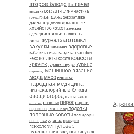
второе блюдо
выпечка
вязание
гимнастика
вышивка
дача
декоративка
грибы
гречка
джемпер
домашнее
дизайн
хозяйство
жакет
женская
живопись
одежда
животные
заготовки
журнал
жилет
закуски
здоровье
запеканка
кардиган
кабачки
капуста
картофель
красота
кекс
котлеты
кофта
крючок
курица
куриная грудка
машинное вязание
мармелад
мода
мясо
напитки
народная медицина
низкокалорийные блюда
овощи
огород
огурцы
пальто
пирог
печенье
пироги
Аджика 
перчатки
поделки
пирожное
платье
плед
полезные советы
помидоры
похудение
пончо
праздник
пуловер
психология
путешествия
рисунки
рисунок