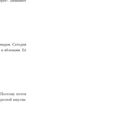
трее? Запишите
людам. Сегодня
 и яблоками. Её
 Поэтому почти
десной закуски.