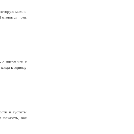
 которую можно
Готовится она
 с мясом или к
 когда к одному
ости и густоты
 показать, как