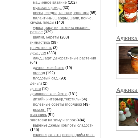
машинное вязание
(102)
мужская одежда
(33)
носки, следки, тапочки, сапожки
(85)
палантины, шарфы, шали, пончо,
снуды, пледы
(140)
уроки, рисунки, техника вязания,
разное
(329)
Аджика 
шапки, береты
(208)
гимнастика
(39)
грамотность
(3)
дача,дом
(333)
ландшафт, декоративные растения
(64)
дачное хозяйство
(19)
огород
(192)
плодовый сад,
(93)
деньги
(2)
Аджика 
детям
(10)
домашнее хозяйство
(181)
дизайн,интерьер,текстиль
(54)
полезные советы (порядок)
(49)
ремонт
(7)
живопись
(51)
заготовки на зиму и впрок
(484)
варенье,джемы,компоты,сладости
(145)
соленья,салаты,овощи,грибы,мясо