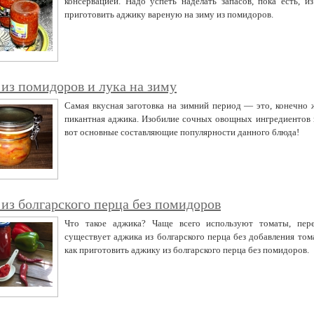
консервацией. Надо успеть наделать запасов, пока есть, из
приготовить аджику вареную на зиму из помидоров.
из помидоров и лука на зиму
Самая вкусная заготовка на зимний период — это, конечно 
пикантная аджика. Изобилие сочных овощных ингредиентов 
вот основные составляющие популярности данного блюда!
из болгарского перца без помидоров
Что такое аджика? Чаще всего используют томаты, пере
существует аджика из болгарского перца без добавления том
как приготовить аджику из болгарского перца без помидоров.