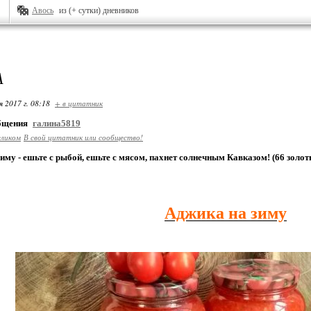
Авось
из (+ сутки) дневников
А
я 2017 г. 08:18
+ в цитатник
общения
галина5819
еликом
В свой цитатник или сообщество!
иму - ешьте с рыбой, ешьте с мясом, пахнет солнечным Кавказом! (66 золот
Аджика на зиму