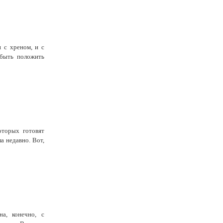
 с хреном, и с
абыть положить
оторых готовят
а недавно. Вот,
на, конечно, с