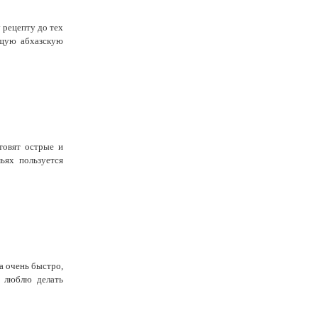
 рецепту до тех
ящую абхазскую
товят острые и
ьях пользуется
а очень быстро,
е люблю делать