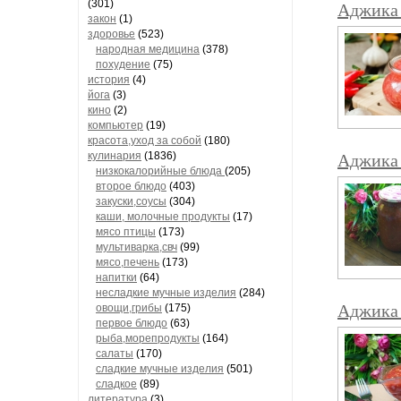
(301)
Аджика 
закон
(1)
здоровье
(523)
народная медицина
(378)
похудение
(75)
история
(4)
йога
(3)
кино
(2)
компьютер
(19)
красота,уход за собой
(180)
кулинария
(1836)
Аджика 
низкокалорийные блюда
(205)
второе блюдо
(403)
закуски,соусы
(304)
каши, молочные продукты
(17)
мясо птицы
(173)
мультиварка,свч
(99)
мясо,печень
(173)
напитки
(64)
несладкие мучные изделия
(284)
Аджика 
овощи,грибы
(175)
первое блюдо
(63)
рыба,морепродукты
(164)
салаты
(170)
сладкие мучные изделия
(501)
сладкое
(89)
литература
(3)