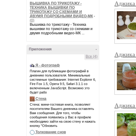
Аджика 
ВЫШИВКА ПО ТРИКОТАЖУ -
ТЕХНИКА ВЫШИВКИ ПО
ТРИКОТАЖУ СО СХЕМАМИ И
ДВУМЯ ПОДРОБНЫМИ ВИДЕО-МК
-
(0)
Вышивка по трикотажу - Техника
вышивки по трикотажу со схемами и
двумя подробными видео-МК ...
Приложения
-
Аджика
Все (4)
Я - фотограф
Плагин для публикации фотографий в
дневнике пользователя. Минимальные
системные требования: Internet Explorer 6,
Fire Fox 1.5, Opera 9.5, Safari 3.1.1 со
включенным JavaScript. Возможно это
будет рабо
Стена
Аджика 
Стена: мини-гостевая книга, позволяет
посетителям Вашего дневника оставлять
Вам сообщения. Для того, чтобы
сообщения появились у Вас в профиле
необходимо зайти на свою стену и нажать
кнопку "Обновить
Толкование снов