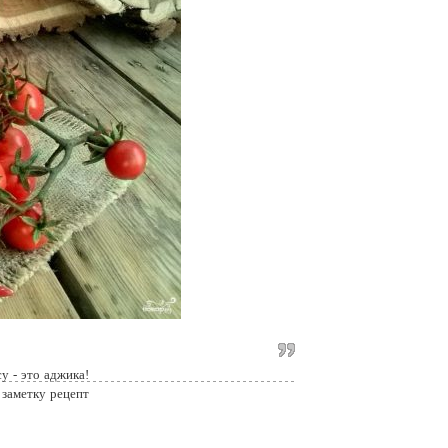
у - это аджика!
 заметку рецепт