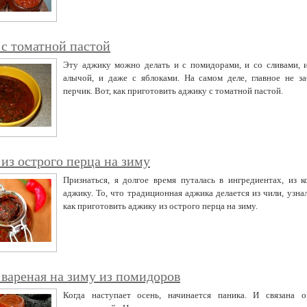
с томатной пастой
Эту аджику можно делать и с помидорами, и со сливами, и
алычой, и даже с яблоками. На самом деле, главное не з
перчик. Вот, как приготовить аджику с томатной пастой.
из острого перца на зиму
Признаться, я долгое время путалась в ингредиентах, из к
аджику. То, что традиционная аджика делается из чили, узнал
как приготовить аджику из острого перца на зиму.
вареная на зиму из помидоров
Когда наступает осень, начинается паника. И связана о