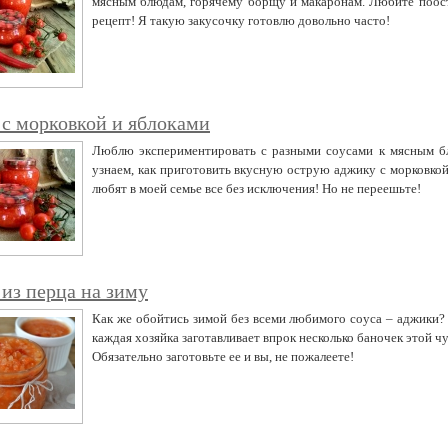
мясным блюдам, горячему борщу и макаронам. Любите поос
рецепт! Я такую закусочку готовлю довольно часто!
с морковкой и яблоками
Люблю экспериментировать с разными соусами к мясным б
узнаем, как приготовить вкусную острую аджику с морковкой
любят в моей семье все без исключения! Но не переешьте!
из перца на зиму
Как же обойтись зимой без всеми любимого соуса – аджики?
каждая хозяйка заготавливает впрок несколько баночек этой чу
Обязательно заготовьте ее и вы, не пожалеете!