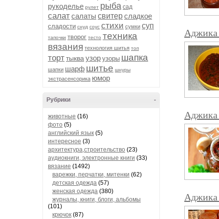
рыба
рукоделье
сад
рулет
салат
салаты
свитер
сладкое
стихи
суп
сладости
сумки
снуд
соус
Аджика 
техника
творог
тапочки
тесто
вязания
технология шитья
топ
шапка
торт
узор
тыква
узоры
шитье
шарф
шапки
шнуры
юмор
экстрасенсорика
Рубрики
-
Аджика 
животные
(16)
фото
(5)
английский язык
(5)
интересное
(3)
архитектура,строительство
(23)
аудиокниги, электронные книги
(33)
вязание
(1492)
варежки, перчатки, митенки
(62)
детская одежда
(57)
женская одежда
(380)
Аджика 
журналы, книги, блоги, альбомы
(101)
крючок
(87)