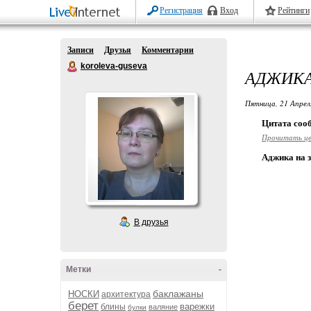
Регистрация
Вход
Рейтинги
Записи
Друзья
Комментарии
koroleva-guseva
АДЖИК
Пятница, 21 Апрел
Цитата со
Прочитать ц
Аджика на з
В друзья
Метки
-
баклажаны
НОСКИ
архитектура
берет
варежки
блины
валяние
булки