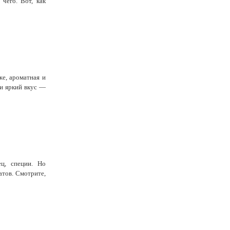
 чего. Вот, как
же, ароматная и
и яркий вкус —
ц, специи. Но
атов. Смотрите,