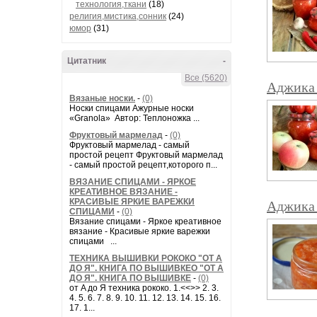
технология,ткани
(18)
религия,мистика,сонник
(24)
юмор
(31)
Цитатник
-
Все (5620)
Аджика 
Вязаные носки.
-
(0)
Носки спицами Ажурные носки
«Granola» Автор: Теплоножка ...
Фруктовый мармелад
-
(0)
Фруктовый мармелад - самый
простой рецепт Фруктовый мармелад
- самый простой рецепт,которого п...
ВЯЗАНИЕ СПИЦАМИ - ЯРКОЕ
КРЕАТИВНОЕ ВЯЗАНИЕ -
КРАСИВЫЕ ЯРКИЕ ВАРЕЖКИ
Аджика 
СПИЦАМИ
-
(0)
Вязание спицами - Яркое креативное
вязание - Красивые яркие варежки
спицами ...
ТЕХНИКА ВЫШИВКИ РОКОКО "ОТ А
ДО Я". КНИГА ПО ВЫШИВКЕО "ОТ А
ДО Я". КНИГА ПО ВЫШИВКЕ
-
(0)
от A до Я техника рококо. 1.<<>> 2. 3.
4. 5. 6. 7. 8. 9. 10. 11. 12. 13. 14. 15. 16.
17. 1...