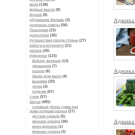
мода
(138)
мудрые мысли
(9)
музыка
(9)
Аджика 
обучающие фильмы
(3)
полезные советы
(56)
Праздники
(15)
психология
(30)
путешествия,города,страны
(27)
работа в интернете
(21)
разное
(26)
рукоделье
(115)
Войлок, валяние
(13)
украшения
(7)
Аджика 
разное
(6)
бисер,духи,мыло
(4)
вышивка
(20)
лепка
(3)
поделки
(67)
стихи
(57)
Шитье
(465)
головные уборы,сумки,для
дома,подушки,разное
(27)
детская одежда
(5)
Аджика 
женская одежда
(36)
книги,журналы
(1)
мужская одежда
(3)