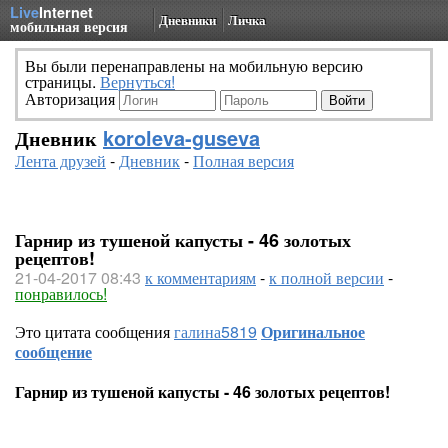
Live
Internet
Дневники
Личка
мобильная версия
Вы были перенаправлены на мобильную версию
страницы.
Вернуться!
Авторизация
Дневник
koroleva-guseva
Лента друзей
-
Дневник
-
Полная версия
Гарнир из тушеной капусты - 46 золотых
рецептов!
21-04-2017 08:43
к комментариям
-
к полной версии
-
понравилось!
Это цитата сообщения
галина5819
Оригинальное
сообщение
Гарнир из тушеной капусты - 46 золотых рецептов!