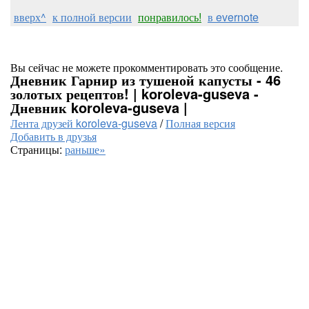
вверх^
к полной версии
понравилось!
в evernote
Вы сейчас не можете прокомментировать это сообщение.
Дневник Гарнир из тушеной капусты - 46
золотых рецептов! | koroleva-guseva -
Дневник koroleva-guseva |
Лента друзей koroleva-guseva
/
Полная версия
Добавить в друзья
Страницы:
раньше»