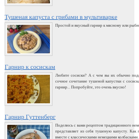
Тушеная капуста с грибами в мультиварке
Простой и вкусный гарнир к мясному или рыбн
Гарнир к сосискам
Любите сосиски? А с чем вы их обычно под
сочное сочетание тушеной капустки с сосиск
гарнир... Попробуйте, это очень вкусно!
Гарнир Гуттенберг
Поделюсь с вами рецептом традиционного неме
представляет из себя тушеную капусту. Как 
вместе с классическими немецкими колбасками.