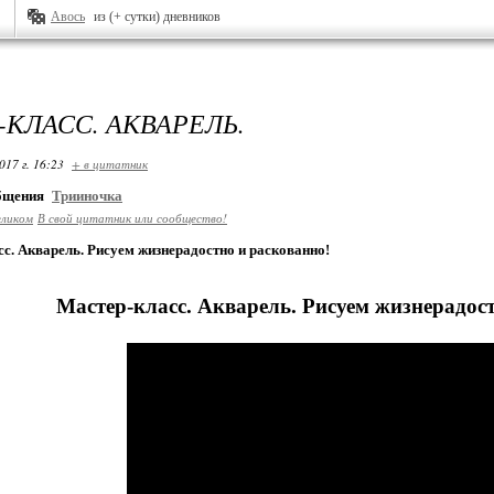
Авось
из (+ сутки) дневников
-КЛАСС. АКВАРЕЛЬ.
017 г. 16:23
+ в цитатник
общения
Трииночка
еликом
В свой цитатник или сообщество!
с. Акварель. Рисуем жизнерадостно и раскованно!
Мастер-класс. Акварель. Рисуем жизнерадос