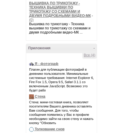
ВЫШИВКА ПО ТРИКОТАЖУ -
ТЕХНИКА ВЫШИВКИ ПО
ТРИКОТАЖУ СО СХЕМАМИ И
ДВУМЯ ПОДРОБНЫМИ ВИДЕО-МК
-
(0)
Вышивка по трикотажу - Техника
вышивки по трикотажу со схемами и
двумя подробными видео-МК ...
Приложения
-
Все (4)
Я - фотограф
Плагин для публикации фотографий в
дневнике пользователя. Минимальные
системные требования: Internet Explorer 6,
Fire Fox 1.5, Opera 9.5, Safari 3.1.1 со
включенным JavaScript. Возможно это
будет рабо
Стена
Стена: мини-гостевая книга, позволяет
посетителям Вашего дневника оставлять
Вам сообщения. Для того, чтобы
сообщения появились у Вас в профиле
необходимо зайти на свою стену и нажать
кнопку "Обновить
Толкование снов