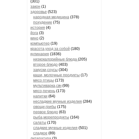
(301)
закон
(1)
здоровье
(523)
народная медицина
(378)
похудение
(75)
история
(4)
йога
(3)
кино
(2)
компьютер
(19)
красота,уход за собой
(180)
кулинария
(1836)
низкокалорийные блюда
(205)
второе блюдо
(403)
закуски,соусы
(304)
каши, молочные продукты
(17)
мясо птицы
(173)
мультиварка,свч
(99)
мясо,печень
(173)
напитки
(64)
несладкие мучные изделия
(284)
овощи,грибы
(175)
первое блюдо
(63)
рыба,морепродукты
(164)
салаты
(170)
сладкие мучные изделия
(501)
сладкое
(89)
литература
(3)