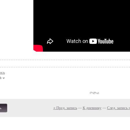
ись
ь
« Пред. запись
—
К дневнику
—
След. запись 
ь