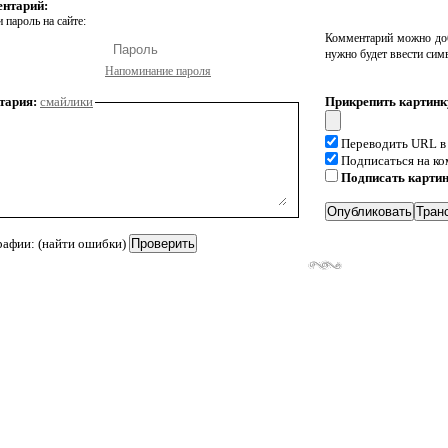
ентарий:
 пароль на сайте:
Комментарий можно доб
нужно будет ввести сим
Напоминание пароля
тария:
смайлики
Прикрепить картинк
Переводить URL в
Подписаться на к
Подписать карти
рафии: (найти ошибки)