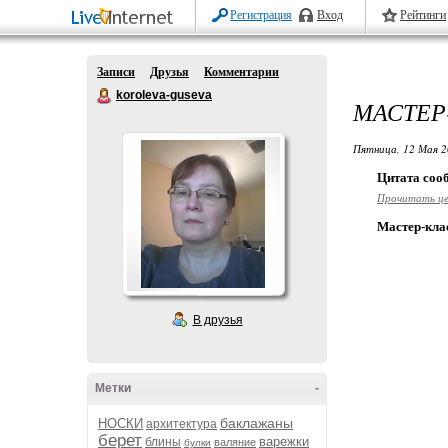
Регистрация
Вход
Рейтинги
Записи
Друзья
Комментарии
koroleva-guseva
МАСТЕР
Пятница, 12 Мая 2
Цитата со
Прочитать ц
Мастер-клас
В друзья
Метки
-
баклажаны
НОСКИ
архитектура
берет
варежки
блины
валяние
булки