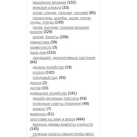
машинное вязание
(102)
мужская одежда
(33)
носки, следки, тапочки, сапожки
(85)
палантины, шарфы, шали, пончо,
снуды, пледы
(140)
уроки, рисунки, техника вязания,
разное
(329)
шапки, береты
(208)
гимнастика
(39)
грамотность
(3)
дача,дом
(333)
ландшафт, декоративные растения
(64)
дачное хозяйство
(19)
огород
(192)
плодовый сад,
(93)
деньги
(2)
детям
(10)
домашнее хозяйство
(181)
дизайн,интерьер,текстиль
(54)
полезные советы (порядок)
(49)
ремонт
(7)
живопись
(51)
заготовки на зиму и впрок
(484)
варенье,джемы,компоты,сладости
(145)
соленья,салаты,овощи,грибы,мясо