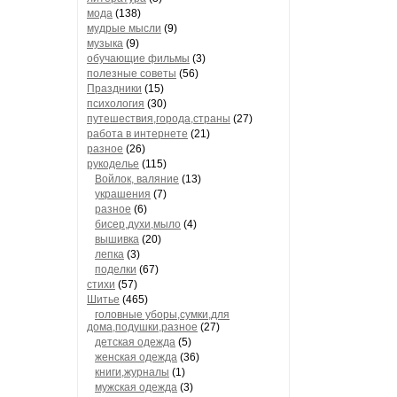
мода
(138)
мудрые мысли
(9)
музыка
(9)
обучающие фильмы
(3)
полезные советы
(56)
Праздники
(15)
психология
(30)
путешествия,города,страны
(27)
работа в интернете
(21)
разное
(26)
рукоделье
(115)
Войлок, валяние
(13)
украшения
(7)
разное
(6)
бисер,духи,мыло
(4)
вышивка
(20)
лепка
(3)
поделки
(67)
стихи
(57)
Шитье
(465)
головные уборы,сумки,для
дома,подушки,разное
(27)
детская одежда
(5)
женская одежда
(36)
книги,журналы
(1)
мужская одежда
(3)