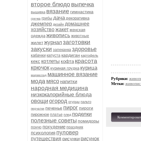
второе блюдо
выпечка
вязание
гимнастика
вышивка
дача
декоративка
грибы
гречка
джемпер
домашнее
дизайн
хозяйство
жакет
женская
живопись
одежда
животные
заготовки
журнал
жилет
закуски
здоровье
запеканка
кардиган
кабачки
капуста
картофель
красота
кекс
котлеты
кофта
крючок
курица
куриная грудка
машинное вязание
мармелад
Рубрики:
живоп
мода
мясо
напитки
Метки:
живопис
народная медицина
низкокалорийные блюда
овощи
огород
огурцы
пальто
пирог
печенье
пироги
перчатки
поделки
пирожное
платье
плед
Комментироват
полезные советы
помидоры
похудение
пончо
праздник
пуловер
психология
путешествия
рисунки
рисунок