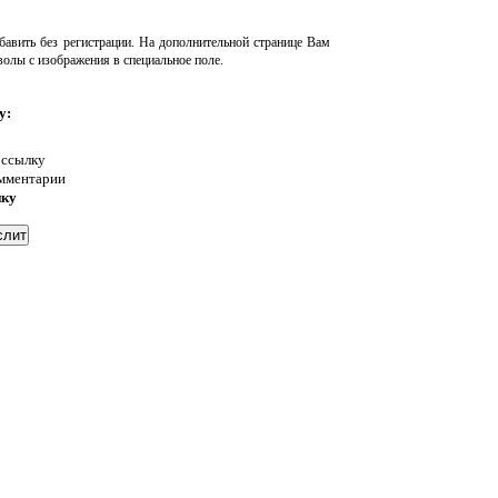
авить без регистрации. На дополнительной странице Вам
волы с изображения в специальное поле.
у:
 ссылку
омментарии
нку