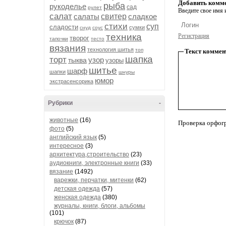
Добавить комм
рыба
рукоделье
сад
рулет
Введите свое имя и
салат
салаты
свитер
сладкое
стихи
суп
сладости
сумки
снуд
соус
техника
Регистрация
творог
тапочки
тесто
вязания
технология шитья
топ
Текст коммен
шапка
торт
узор
тыква
узоры
шитье
шарф
шапки
шнуры
юмор
экстрасенсорика
Рубрики
-
животные
(16)
Проверка орфог
фото
(5)
английский язык
(5)
интересное
(3)
архитектура,строительство
(23)
аудиокниги, электронные книги
(33)
вязание
(1492)
варежки, перчатки, митенки
(62)
детская одежда
(57)
женская одежда
(380)
журналы, книги, блоги, альбомы
(101)
крючок
(87)