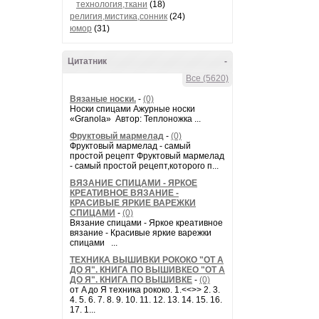
технология,ткани
(18)
религия,мистика,сонник
(24)
юмор
(31)
Цитатник
-
Все (5620)
Вязаные носки.
-
(0)
Носки спицами Ажурные носки
«Granola» Автор: Теплоножка ...
Фруктовый мармелад
-
(0)
Фруктовый мармелад - самый
простой рецепт Фруктовый мармелад
- самый простой рецепт,которого п...
ВЯЗАНИЕ СПИЦАМИ - ЯРКОЕ
КРЕАТИВНОЕ ВЯЗАНИЕ -
КРАСИВЫЕ ЯРКИЕ ВАРЕЖКИ
СПИЦАМИ
-
(0)
Вязание спицами - Яркое креативное
вязание - Красивые яркие варежки
спицами ...
ТЕХНИКА ВЫШИВКИ РОКОКО "ОТ А
ДО Я". КНИГА ПО ВЫШИВКЕО "ОТ А
ДО Я". КНИГА ПО ВЫШИВКЕ
-
(0)
от A до Я техника рококо. 1.<<>> 2. 3.
4. 5. 6. 7. 8. 9. 10. 11. 12. 13. 14. 15. 16.
17. 1...