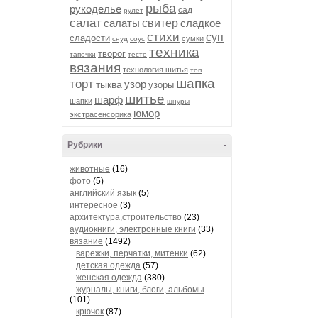
рыба
рукоделье
сад
рулет
салат
салаты
свитер
сладкое
стихи
суп
сладости
сумки
снуд
соус
техника
творог
тапочки
тесто
вязания
технология шитья
топ
шапка
торт
узор
тыква
узоры
шитье
шарф
шапки
шнуры
юмор
экстрасенсорика
Рубрики
-
животные
(16)
фото
(5)
английский язык
(5)
интересное
(3)
архитектура,строительство
(23)
аудиокниги, электронные книги
(33)
вязание
(1492)
варежки, перчатки, митенки
(62)
детская одежда
(57)
женская одежда
(380)
журналы, книги, блоги, альбомы
(101)
крючок
(87)