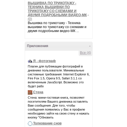
ВЫШИВКА ПО ТРИКОТАЖУ -
ТЕХНИКА ВЫШИВКИ ПО
ТРИКОТАЖУ СО СХЕМАМИ И
ДВУМЯ ПОДРОБНЫМИ ВИДЕО-МК
-
(0)
Вышивка по трикотажу - Техника
вышивки по трикотажу со схемами и
двумя подробными видео-МК ...
Приложения
-
Все (4)
Я - фотограф
Плагин для публикации фотографий в
дневнике пользователя. Минимальные
системные требования: Internet Explorer 6,
Fire Fox 1.5, Opera 9.5, Safari 3.1.1 со
включенным JavaScript. Возможно это
будет рабо
Стена
Стена: мини-гостевая книга, позволяет
посетителям Вашего дневника оставлять
Вам сообщения. Для того, чтобы
сообщения появились у Вас в профиле
необходимо зайти на свою стену и нажать
кнопку "Обновить
Толкование снов