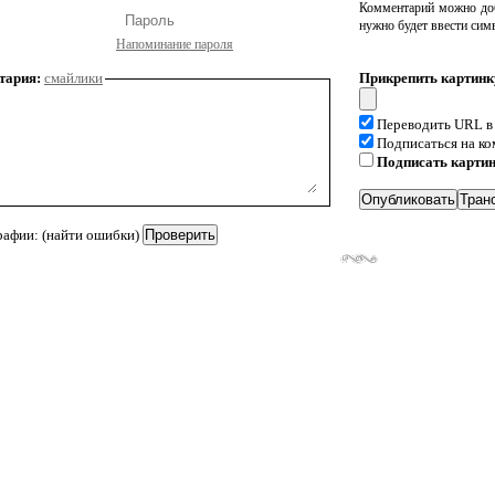
Комментарий можно доб
нужно будет ввести сим
Напоминание пароля
тария:
смайлики
Прикрепить картинк
Переводить URL в
Подписаться на к
Подписать карти
рафии: (найти ошибки)