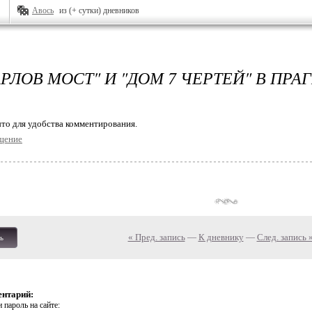
Авось
из (+ сутки) дневников
РЛОВ МОСТ" И "ДОМ 7 ЧЕРТЕЙ" В ПРАГ
то для удобства комментирования.
щение
« Пред. запись
—
К дневнику
—
След. запись 
ь
ентарий:
 пароль на сайте: