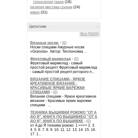
технология,ткани
(18)
религия,мистика,сонник
(24)
юмор
(31)
Цитатник
-
Все (5620)
Вязаные носки.
-
(0)
Носки спицами Ажурные носки
«Granola» Автор: Теплоножка ...
Фруктовый мармелад
-
(0)
Фруктовый мармелад - самый
простой рецепт Фруктовый мармелад
- самый простой рецепт,которого п...
ВЯЗАНИЕ СПИЦАМИ - ЯРКОЕ
КРЕАТИВНОЕ ВЯЗАНИЕ -
КРАСИВЫЕ ЯРКИЕ ВАРЕЖКИ
СПИЦАМИ
-
(0)
Вязание спицами - Яркое креативное
вязание - Красивые яркие варежки
спицами ...
ТЕХНИКА ВЫШИВКИ РОКОКО "ОТ А
ДО Я". КНИГА ПО ВЫШИВКЕО "ОТ А
ДО Я". КНИГА ПО ВЫШИВКЕ
-
(0)
от A до Я техника рококо. 1.<<>> 2. 3.
4. 5. 6. 7. 8. 9. 10. 11. 12. 13. 14. 15. 16.
17. 1...