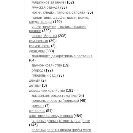
машинное вязание
(102)
мужская одежда
(33)
носки, следки, тапочки, сапожки
(85)
палантины, шарфы, шали, пончо,
снуды, пледы
(140)
уроки, рисунки, техника вязания,
разное
(329)
шапки, береты
(208)
гимнастика
(39)
грамотность
(3)
дача,дом
(333)
ландшафт, декоративные растения
(64)
дачное хозяйство
(19)
огород
(192)
плодовый сад,
(93)
деньги
(2)
детям
(10)
домашнее хозяйство
(181)
дизайн,интерьер,текстиль
(54)
полезные советы (порядок)
(49)
ремонт
(7)
живопись
(51)
заготовки на зиму и впрок
(484)
варенье,джемы,компоты,сладости
(145)
соленья,салаты,овощи,грибы,мясо