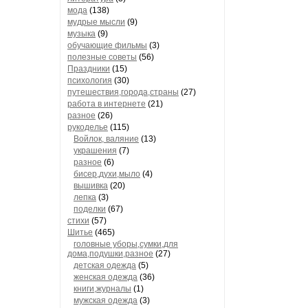
мода
(138)
мудрые мысли
(9)
музыка
(9)
обучающие фильмы
(3)
полезные советы
(56)
Праздники
(15)
психология
(30)
путешествия,города,страны
(27)
работа в интернете
(21)
разное
(26)
рукоделье
(115)
Войлок, валяние
(13)
украшения
(7)
разное
(6)
бисер,духи,мыло
(4)
вышивка
(20)
лепка
(3)
поделки
(67)
стихи
(57)
Шитье
(465)
головные уборы,сумки,для
дома,подушки,разное
(27)
детская одежда
(5)
женская одежда
(36)
книги,журналы
(1)
мужская одежда
(3)