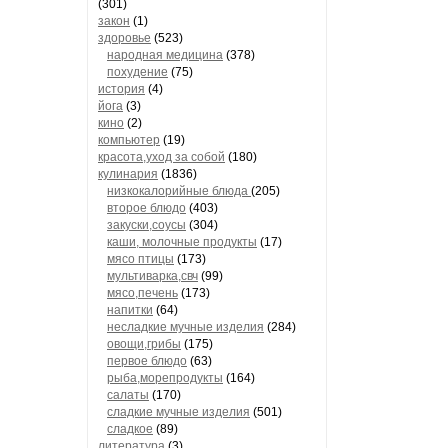
(301)
закон
(1)
здоровье
(523)
народная медицина
(378)
похудение
(75)
история
(4)
йога
(3)
кино
(2)
компьютер
(19)
красота,уход за собой
(180)
кулинария
(1836)
низкокалорийные блюда
(205)
второе блюдо
(403)
закуски,соусы
(304)
каши, молочные продукты
(17)
мясо птицы
(173)
мультиварка,свч
(99)
мясо,печень
(173)
напитки
(64)
несладкие мучные изделия
(284)
овощи,грибы
(175)
первое блюдо
(63)
рыба,морепродукты
(164)
салаты
(170)
сладкие мучные изделия
(501)
сладкое
(89)
литература
(3)