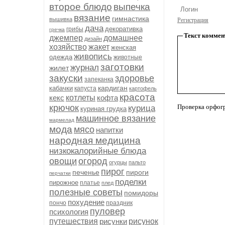
второе блюдо
выпечка
вязание
гимнастика
вышивка
Регистрация
дача
декоративка
грибы
гречка
Текст коммен
джемпер
домашнее
дизайн
хозяйство
жакет
женская
живопись
одежда
животные
заготовки
журнал
жилет
закуски
здоровье
запеканка
кардиган
кабачки
капуста
картофель
красота
кекс
котлеты
кофта
крючок
Проверка орфог
курица
куриная грудка
машинное вязание
мармелад
мода
мясо
напитки
народная медицина
низкокалорийные блюда
овощи
огород
огурцы
пальто
пирог
печенье
пироги
перчатки
поделки
пирожное
платье
плед
полезные советы
помидоры
похудение
пончо
праздник
пуловер
психология
путешествия
рисунки
рисунок