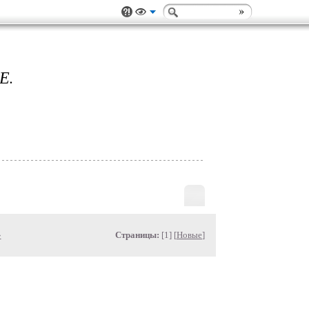
Е.
»
Страницы:
[1] [
Новые
]