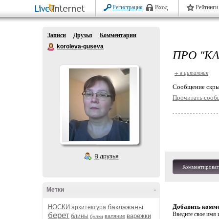
Регистрация
Вход
Рейтинги
Записи
Друзья
Комментарии
koroleva-guseva
ПРО "КА
+ в цитатник
Cообщение скры
Прочитать сооб
В друзья
Комментироват
Метки
-
баклажаны
Добавить комм
НОСКИ
архитектура
берет
Введите свое имя и
варежки
блины
валяние
булки