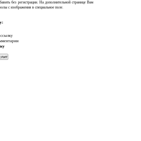
авить без регистрации. На дополнительной странице Вам
волы с изображения в специальное поле.
у:
 ссылку
омментарии
нку