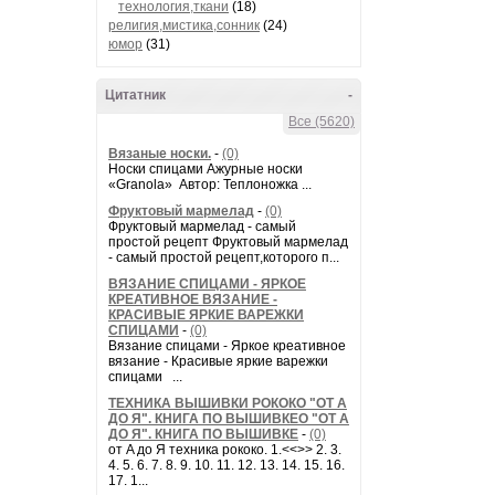
технология,ткани
(18)
религия,мистика,сонник
(24)
юмор
(31)
Цитатник
-
Все (5620)
Вязаные носки.
-
(0)
Носки спицами Ажурные носки
«Granola» Автор: Теплоножка ...
Фруктовый мармелад
-
(0)
Фруктовый мармелад - самый
простой рецепт Фруктовый мармелад
- самый простой рецепт,которого п...
ВЯЗАНИЕ СПИЦАМИ - ЯРКОЕ
КРЕАТИВНОЕ ВЯЗАНИЕ -
КРАСИВЫЕ ЯРКИЕ ВАРЕЖКИ
СПИЦАМИ
-
(0)
Вязание спицами - Яркое креативное
вязание - Красивые яркие варежки
спицами ...
ТЕХНИКА ВЫШИВКИ РОКОКО "ОТ А
ДО Я". КНИГА ПО ВЫШИВКЕО "ОТ А
ДО Я". КНИГА ПО ВЫШИВКЕ
-
(0)
от A до Я техника рококо. 1.<<>> 2. 3.
4. 5. 6. 7. 8. 9. 10. 11. 12. 13. 14. 15. 16.
17. 1...