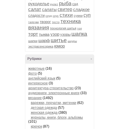
рыба
рукоделье
сад
рулет
салат
салаты
свитер
сладкое
стихи
суп
сладости
сумки
снуд
соус
техника
творог
тапочки
тесто
вязания
технология шитья
топ
шапка
торт
узор
тыква
узоры
шитье
шарф
шапки
шнуры
юмор
экстрасенсорика
Рубрики
-
животные
(16)
фото
(5)
английский язык
(5)
интересное
(3)
архитектура,строительство
(23)
аудиокниги, электронные книги
(33)
вязание
(1492)
варежки, перчатки, митенки
(62)
детская одежда
(57)
женская одежда
(380)
журналы, книги, блоги, альбомы
(101)
крючок
(87)