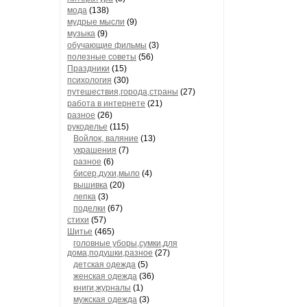
мода
(138)
мудрые мысли
(9)
музыка
(9)
обучающие фильмы
(3)
полезные советы
(56)
Праздники
(15)
психология
(30)
путешествия,города,страны
(27)
работа в интернете
(21)
разное
(26)
рукоделье
(115)
Войлок, валяние
(13)
украшения
(7)
разное
(6)
бисер,духи,мыло
(4)
вышивка
(20)
лепка
(3)
поделки
(67)
стихи
(57)
Шитье
(465)
головные уборы,сумки,для
дома,подушки,разное
(27)
детская одежда
(5)
женская одежда
(36)
книги,журналы
(1)
мужская одежда
(3)