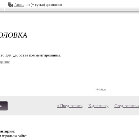
Авось
из (+ сутки) дневников
ГОЛОВКА
то для удобства комментирования.
щение
« Пред. запись
—
К дневнику
—
След. запись 
ь
ентарий:
 пароль на сайте: