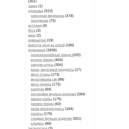
(301)
закон
(1)
здоровье
(523)
народная медицина
(378)
похудение
(75)
история
(4)
йога
(3)
кино
(2)
компьютер
(19)
красота,уход за собой
(180)
кулинария
(1836)
низкокалорийные блюда
(205)
второе блюдо
(403)
закуски,соусы
(304)
каши, молочные продукты
(17)
мясо птицы
(173)
мультиварка,свч
(99)
мясо,печень
(173)
напитки
(64)
несладкие мучные изделия
(284)
овощи,грибы
(175)
первое блюдо
(63)
рыба,морепродукты
(164)
салаты
(170)
сладкие мучные изделия
(501)
сладкое
(89)
литература
(3)