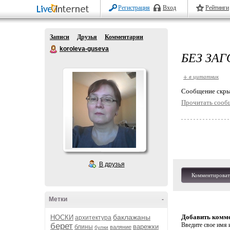
Регистрация
Вход
Рейтинги
Записи
Друзья
Комментарии
koroleva-guseva
БЕЗ ЗА
+ в цитатник
Cообщение скры
Прочитать сооб
В друзья
Комментироват
Метки
-
баклажаны
Добавить комм
НОСКИ
архитектура
берет
Введите свое имя и
варежки
блины
валяние
булки