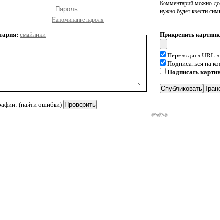
Комментарий можно доб
нужно будет ввести сим
Напоминание пароля
тария:
смайлики
Прикрепить картинк
Переводить URL в
Подписаться на к
Подписать карти
рафии: (найти ошибки)