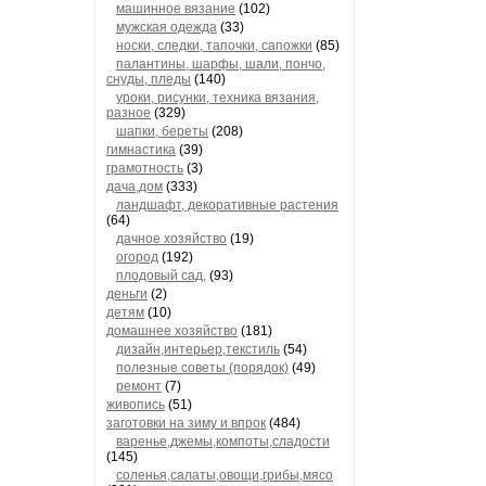
машинное вязание
(102)
мужская одежда
(33)
носки, следки, тапочки, сапожки
(85)
палантины, шарфы, шали, пончо,
снуды, пледы
(140)
уроки, рисунки, техника вязания,
разное
(329)
шапки, береты
(208)
гимнастика
(39)
грамотность
(3)
дача,дом
(333)
ландшафт, декоративные растения
(64)
дачное хозяйство
(19)
огород
(192)
плодовый сад,
(93)
деньги
(2)
детям
(10)
домашнее хозяйство
(181)
дизайн,интерьер,текстиль
(54)
полезные советы (порядок)
(49)
ремонт
(7)
живопись
(51)
заготовки на зиму и впрок
(484)
варенье,джемы,компоты,сладости
(145)
соленья,салаты,овощи,грибы,мясо