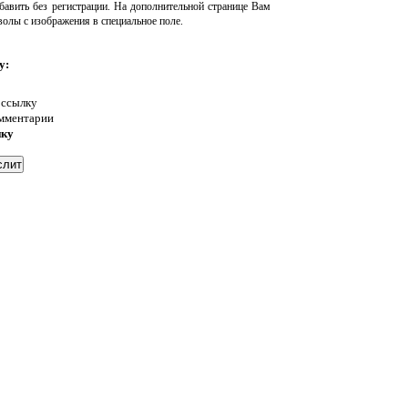
авить без регистрации. На дополнительной странице Вам
волы с изображения в специальное поле.
у:
 ссылку
омментарии
нку