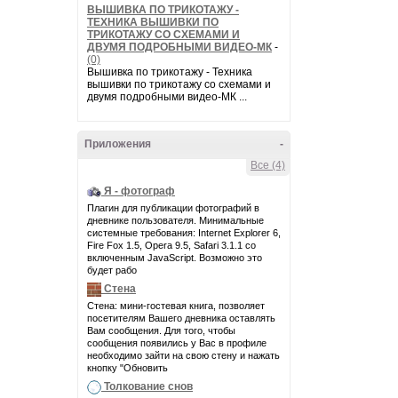
ВЫШИВКА ПО ТРИКОТАЖУ -
ТЕХНИКА ВЫШИВКИ ПО
ТРИКОТАЖУ СО СХЕМАМИ И
ДВУМЯ ПОДРОБНЫМИ ВИДЕО-МК
-
(0)
Вышивка по трикотажу - Техника
вышивки по трикотажу со схемами и
двумя подробными видео-МК ...
Приложения
-
Все (4)
Я - фотограф
Плагин для публикации фотографий в
дневнике пользователя. Минимальные
системные требования: Internet Explorer 6,
Fire Fox 1.5, Opera 9.5, Safari 3.1.1 со
включенным JavaScript. Возможно это
будет рабо
Стена
Стена: мини-гостевая книга, позволяет
посетителям Вашего дневника оставлять
Вам сообщения. Для того, чтобы
сообщения появились у Вас в профиле
необходимо зайти на свою стену и нажать
кнопку "Обновить
Толкование снов