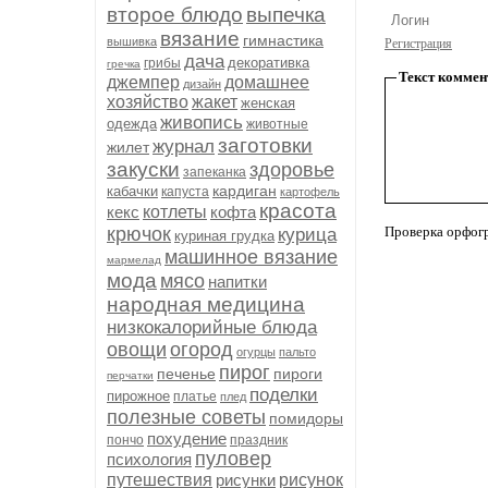
второе блюдо
выпечка
вязание
гимнастика
вышивка
Регистрация
дача
декоративка
грибы
гречка
Текст коммен
джемпер
домашнее
дизайн
хозяйство
жакет
женская
живопись
одежда
животные
заготовки
журнал
жилет
закуски
здоровье
запеканка
кардиган
кабачки
капуста
картофель
красота
кекс
котлеты
кофта
крючок
Проверка орфог
курица
куриная грудка
машинное вязание
мармелад
мода
мясо
напитки
народная медицина
низкокалорийные блюда
овощи
огород
огурцы
пальто
пирог
печенье
пироги
перчатки
поделки
пирожное
платье
плед
полезные советы
помидоры
похудение
пончо
праздник
пуловер
психология
путешествия
рисунки
рисунок