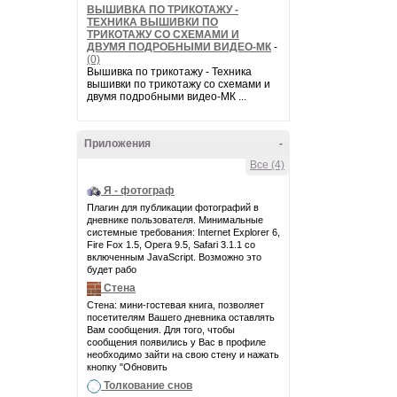
ВЫШИВКА ПО ТРИКОТАЖУ -
ТЕХНИКА ВЫШИВКИ ПО
ТРИКОТАЖУ СО СХЕМАМИ И
ДВУМЯ ПОДРОБНЫМИ ВИДЕО-МК
-
(0)
Вышивка по трикотажу - Техника
вышивки по трикотажу со схемами и
двумя подробными видео-МК ...
Приложения
-
Все (4)
Я - фотограф
Плагин для публикации фотографий в
дневнике пользователя. Минимальные
системные требования: Internet Explorer 6,
Fire Fox 1.5, Opera 9.5, Safari 3.1.1 со
включенным JavaScript. Возможно это
будет рабо
Стена
Стена: мини-гостевая книга, позволяет
посетителям Вашего дневника оставлять
Вам сообщения. Для того, чтобы
сообщения появились у Вас в профиле
необходимо зайти на свою стену и нажать
кнопку "Обновить
Толкование снов