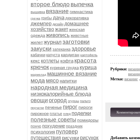
второе блюдо
выпечка
вязание
гимнастика
вышивка
дача
декоративка
грибы
гречка
джемпер
домашнее
дизайн
хозяйство
жакет
женская
живопись
одежда
животные
заготовки
журнал
жилет
закуски
здоровье
запеканка
кардиган
кабачки
капуста
картофель
красота
кекс
котлеты
кофта
крючок
курица
куриная грудка
Рубрики:
вязани
машинное вязание
вязан
мармелад
Метки:
вязание
мода
мясо
напитки
народная медицина
низкокалорийные блюда
овощи
огород
огурцы
пальто
пирог
печенье
пироги
перчатки
поделки
Комментироват
пирожное
платье
плед
полезные советы
помидоры
похудение
пончо
праздник
пуловер
психология
путешествия
рисунки
рисунок
Добавить комм