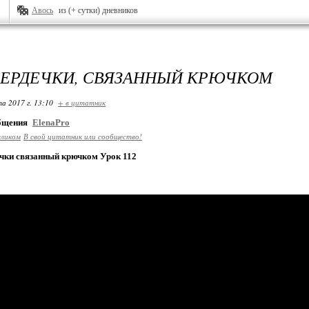
Авось
из (+ сутки) дневников
ЕРДЕЧКИ, СВЯЗАННЫЙ КРЮЧКОМ
та 2017 г. 13:10
+ в цитатник
общения
ElenaPro
еликом
В свой цитатник или сообщество!
чки связанный крючком Урок 112