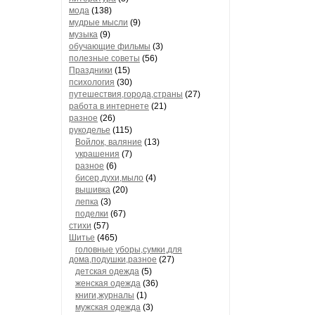
мода
(138)
мудрые мысли
(9)
музыка
(9)
обучающие фильмы
(3)
полезные советы
(56)
Праздники
(15)
психология
(30)
путешествия,города,страны
(27)
работа в интернете
(21)
разное
(26)
рукоделье
(115)
Войлок, валяние
(13)
украшения
(7)
разное
(6)
бисер,духи,мыло
(4)
вышивка
(20)
лепка
(3)
поделки
(67)
стихи
(57)
Шитье
(465)
головные уборы,сумки,для
дома,подушки,разное
(27)
детская одежда
(5)
женская одежда
(36)
книги,журналы
(1)
мужская одежда
(3)