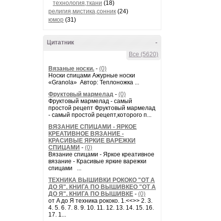
технология,ткани
(18)
религия,мистика,сонник
(24)
юмор
(31)
Цитатник
-
Все (5620)
Вязаные носки.
-
(0)
Носки спицами Ажурные носки
«Granola» Автор: Теплоножка ...
Фруктовый мармелад
-
(0)
Фруктовый мармелад - самый
простой рецепт Фруктовый мармелад
- самый простой рецепт,которого п...
ВЯЗАНИЕ СПИЦАМИ - ЯРКОЕ
КРЕАТИВНОЕ ВЯЗАНИЕ -
КРАСИВЫЕ ЯРКИЕ ВАРЕЖКИ
СПИЦАМИ
-
(0)
Вязание спицами - Яркое креативное
вязание - Красивые яркие варежки
спицами ...
ТЕХНИКА ВЫШИВКИ РОКОКО "ОТ А
ДО Я". КНИГА ПО ВЫШИВКЕО "ОТ А
ДО Я". КНИГА ПО ВЫШИВКЕ
-
(0)
от A до Я техника рококо. 1.<<>> 2. 3.
4. 5. 6. 7. 8. 9. 10. 11. 12. 13. 14. 15. 16.
17. 1...