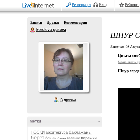
Регистрация
Вход
Рейтинги
Записи
Друзья
Комментарии
koroleva-guseva
ШНУР С
Вторник, 08 Авгус
Цитата со
Прочитать ц
Шнур серде
В друзья
Метки
-
баклажаны
НОСКИ
архитектура
берет
варежки
блины
валяние
булки