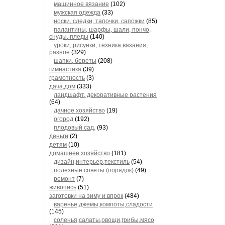
машинное вязание
(102)
мужская одежда
(33)
носки, следки, тапочки, сапожки
(85)
палантины, шарфы, шали, пончо,
снуды, пледы
(140)
уроки, рисунки, техника вязания,
разное
(329)
шапки, береты
(208)
гимнастика
(39)
грамотность
(3)
дача,дом
(333)
ландшафт, декоративные растения
(64)
дачное хозяйство
(19)
огород
(192)
плодовый сад,
(93)
деньги
(2)
детям
(10)
домашнее хозяйство
(181)
дизайн,интерьер,текстиль
(54)
полезные советы (порядок)
(49)
ремонт
(7)
живопись
(51)
заготовки на зиму и впрок
(484)
варенье,джемы,компоты,сладости
(145)
соленья,салаты,овощи,грибы,мясо