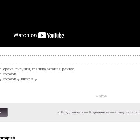
е/уроки, рисунки, техника вязания, разное
ие/крючок
крючок
шнуры
« Пред. запись
—
К дневнику
—
След. запись 
ь
ентарий: