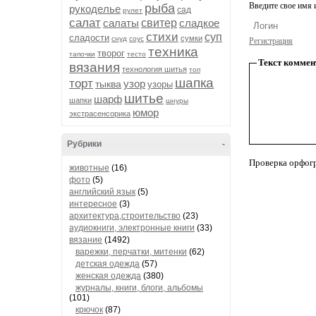
Введите свое имя и
рыба
рукоделье
сад
рулет
салат
салаты
свитер
сладкое
стихи
суп
сладости
сумки
снуд
соус
Регистрация
техника
творог
тапочки
тесто
Текст коммен
вязания
технология шитья
топ
шапка
торт
узор
тыква
узоры
шитье
шарф
шапки
шнуры
юмор
экстрасенсорика
Рубрики
-
Проверка орфог
животные
(16)
фото
(5)
английский язык
(5)
интересное
(3)
архитектура,строительство
(23)
аудиокниги, электронные книги
(33)
вязание
(1492)
варежки, перчатки, митенки
(62)
детская одежда
(57)
женская одежда
(380)
журналы, книги, блоги, альбомы
(101)
крючок
(87)