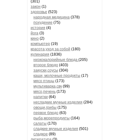
(301)
закон
(1)
здоровье
(523)
народная медицина
(378)
похудение
(75)
история
(4)
йога
(3)
кино
(2)
компьютер
(19)
красота,уход за собой
(180)
кулинария
(1836)
низкокалорийные блюда
(205)
второе блюдо
(403)
закуски,соусы
(304)
каши, молочные продукты
(17)
мясо птицы
(173)
мультиварка,свч
(99)
мясо,печень
(173)
напитки
(64)
несладкие мучные изделия
(284)
овощи,грибы
(175)
первое блюдо
(63)
рыба,морепродукты
(164)
салаты
(170)
сладкие мучные изделия
(501)
сладкое
(89)
литература
(3)