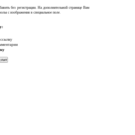
авить без регистрации. На дополнительной странице Вам
волы с изображения в специальное поле.
у:
 ссылку
омментарии
нку