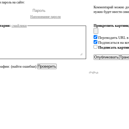
 пароль на сайте:
Комментарий можно доб
нужно будет ввести сим
Напоминание пароля
тария:
смайлики
Прикрепить картинк
Переводить URL в
Подписаться на к
Подписать карти
рафии: (найти ошибки)