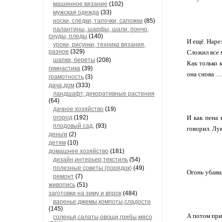
машинное вязание
(102)
мужская одежда
(33)
носки, следки, тапочки, сапожки
(85)
палантины, шарфы, шали, пончо,
снуды, пледы
(140)
И ещё. Наре
уроки, рисунки, техника вязания,
разное
(329)
Сложил все 
шапки, береты
(208)
Как только 
гимнастика
(39)
она снова …
грамотность
(3)
дача,дом
(333)
ландшафт, декоративные растения
(64)
дачное хозяйство
(19)
огород
(192)
И как пена 
плодовый сад,
(93)
говорил. Лу
деньги
(2)
детям
(10)
домашнее хозяйство
(181)
дизайн,интерьер,текстиль
(54)
полезные советы (порядок)
(49)
Огонь убави
ремонт
(7)
живопись
(51)
заготовки на зиму и впрок
(484)
варенье,джемы,компоты,сладости
(145)
А потом при
соленья,салаты,овощи,грибы,мясо