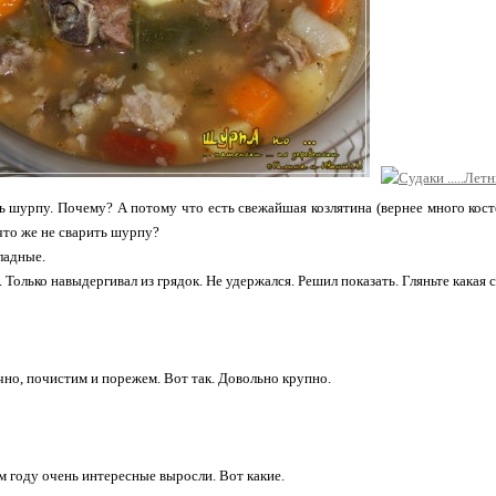
ь шурпу. Почему? А потому что есть свежайшая козлятина (вернее много кос
 что же не сварить шурпу?
ладные.
Только навыдергивал из грядок. Не удержался. Решил показать. Гляньте какая с
чно, почистим и порежем. Вот так. Довольно крупно.
м году очень интересные выросли. Вот какие.