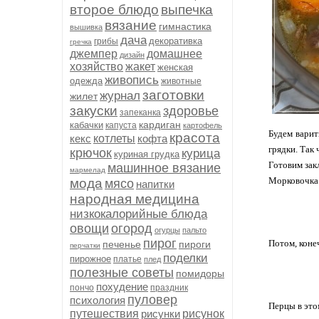
второе блюдо
выпечка
вязание
гимнастика
вышивка
дача
декоративка
грибы
гречка
джемпер
домашнее
дизайн
хозяйство
жакет
женская
живопись
одежда
животные
заготовки
журнал
жилет
закуски
здоровье
запеканка
кардиган
кабачки
капуста
картофель
Будем варит
красота
кекс
котлеты
кофта
грядки. Так
крючок
курица
куриная грудка
Готовим зак
машинное вязание
мармелад
Морковочка. 
мода
мясо
напитки
народная медицина
низкокалорийные блюда
овощи
огород
огурцы
пальто
пирог
Потом, коне
печенье
пироги
перчатки
поделки
пирожное
платье
плед
полезные советы
помидоры
похудение
пончо
праздник
пуловер
психология
Перцы в это
путешествия
рисунки
рисунок