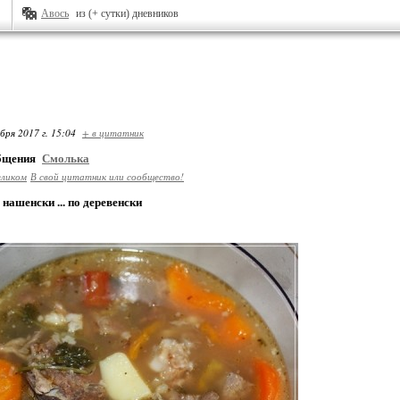
Авось
из (+ сутки) дневников
бря 2017 г. 15:04
+ в цитатник
общения
Смолька
еликом
В свой цитатник или сообщество!
 нашенски ... по деревенски