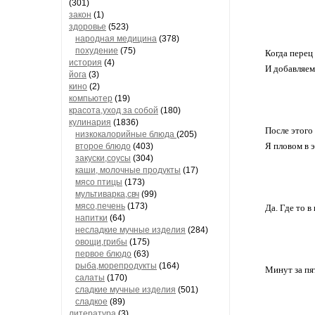
(301)
закон
(1)
здоровье
(523)
народная медицина
(378)
похудение
(75)
Когда перец 
история
(4)
И добавляем
йога
(3)
кино
(2)
компьютер
(19)
красота,уход за собой
(180)
кулинария
(1836)
После этого
низкокалорийные блюда
(205)
Я пловом в 
второе блюдо
(403)
закуски,соусы
(304)
каши, молочные продукты
(17)
мясо птицы
(173)
мультиварка,свч
(99)
мясо,печень
(173)
Да. Где то 
напитки
(64)
несладкие мучные изделия
(284)
овощи,грибы
(175)
первое блюдо
(63)
рыба,морепродукты
(164)
Минут за пят
салаты
(170)
сладкие мучные изделия
(501)
сладкое
(89)
литература
(3)