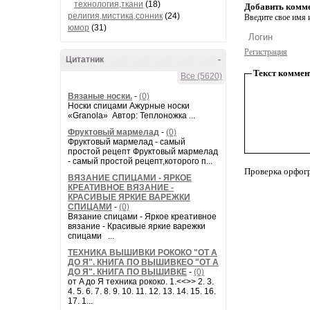
технология,ткани
(18)
Добавить комм
религия,мистика,сонник
(24)
Введите свое имя и
юмор
(31)
Регистрация
Цитатник
-
Текст коммен
Все (5620)
Вязаные носки.
-
(0)
Носки спицами Ажурные носки
«Granola» Автор: Теплоножка ...
Фруктовый мармелад
-
(0)
Фруктовый мармелад - самый
простой рецепт Фруктовый мармелад
- самый простой рецепт,которого п...
Проверка орфог
ВЯЗАНИЕ СПИЦАМИ - ЯРКОЕ
КРЕАТИВНОЕ ВЯЗАНИЕ -
КРАСИВЫЕ ЯРКИЕ ВАРЕЖКИ
СПИЦАМИ
-
(0)
Вязание спицами - Яркое креативное
вязание - Красивые яркие варежки
спицами ...
ТЕХНИКА ВЫШИВКИ РОКОКО "ОТ А
ДО Я". КНИГА ПО ВЫШИВКЕО "ОТ А
ДО Я". КНИГА ПО ВЫШИВКЕ
-
(0)
от A до Я техника рококо. 1.<<>> 2. 3.
4. 5. 6. 7. 8. 9. 10. 11. 12. 13. 14. 15. 16.
17. 1...