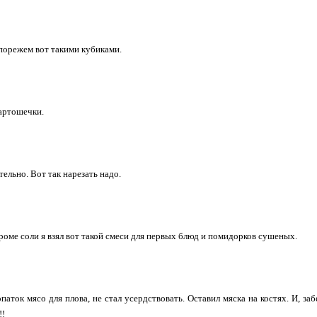
порежем вот такими кубиками.
артошечки.
ельно. Вот так нарезать надо.
кроме соли я взял вот такой смеси для первых блюд и помидорков сушеных.
опаток мясо для плова, не стал усердствовать. Оставил мяска на костях. И, за
!!