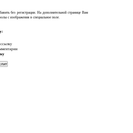
авить без регистрации. На дополнительной странице Вам
волы с изображения в специальное поле.
у:
 ссылку
омментарии
нку