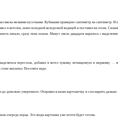
зал мяска мелкими кусочками. Кубиками примерно сантиметр на сантиметр. И о
мясо в котелок, залил холодной колодезной водицей и поставил на огонь. Сильн
кипеть начало, сразу пена пошла. Минут около двадцати варилось с выделение
выделяться перестала, добавил в котел луковку нечищенную и морковку … мо
к тоже высыпал. Посолить надо.
л до довольно умеренного. Отправил в казан картошечку и стал варить дальше.
шла очередь перца. Это когда картошка уже почти будет готова.