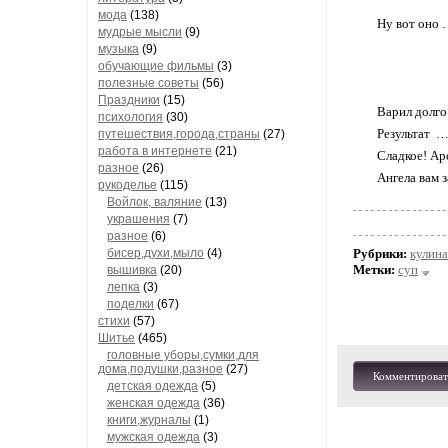
мода
(138)
Ну вот оно …
мудрые мысли
(9)
музыка
(9)
обучающие фильмы
(3)
полезные советы
(56)
Праздники
(15)
Варил долго.
психология
(30)
Результат …
путешествия,города,страны
(27)
работа в интернете
(21)
Сладкое! Ар
разное
(26)
Ангела вам з
рукоделье
(115)
Войлок, валяние
(13)
украшения
(7)
разное
(6)
бисер,духи,мыло
(4)
Рубрики:
кулин
Метки:
суп
вышивка
(20)
лепка
(3)
поделки
(67)
стихи
(57)
Шитье
(465)
головные уборы,сумки,для
дома,подушки,разное
(27)
Комментироват
детская одежда
(5)
женская одежда
(36)
книги,журналы
(1)
мужская одежда
(3)