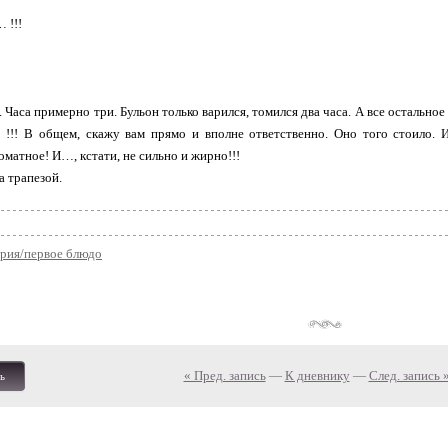
 !!!
 Часа примерно три. Бульон только варился, томился два часа. А все остальное
 !!! В общем, скажу вам прямо и вполне ответственно. Оно того стоило. 
оматное! И…, кстати, не сильно и жирно!!!
а трапезой.
ария/первое блюдо
« Пред. запись
—
К дневнику
—
След. запись 
ь