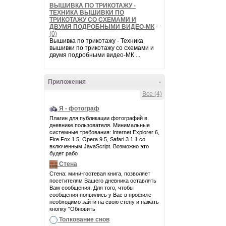
ВЫШИВКА ПО ТРИКОТАЖУ -
ТЕХНИКА ВЫШИВКИ ПО
ТРИКОТАЖУ СО СХЕМАМИ И
ДВУМЯ ПОДРОБНЫМИ ВИДЕО-МК
-
(0)
Вышивка по трикотажу - Техника
вышивки по трикотажу со схемами и
двумя подробными видео-МК ...
Приложения
-
Все (4)
Я - фотограф
Плагин для публикации фотографий в
дневнике пользователя. Минимальные
системные требования: Internet Explorer 6,
Fire Fox 1.5, Opera 9.5, Safari 3.1.1 со
включенным JavaScript. Возможно это
будет рабо
Стена
Стена: мини-гостевая книга, позволяет
посетителям Вашего дневника оставлять
Вам сообщения. Для того, чтобы
сообщения появились у Вас в профиле
необходимо зайти на свою стену и нажать
кнопку "Обновить
Толкование снов