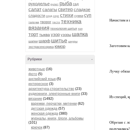
рыба
рукоделье
сад
рулет
салат
салаты
свитер
сладкое
стихи
суп
сладости
сумки
снуд
соус
Начистим и 
техника
творог
тапочки
тесто
вязания
технология шитья
топ
шапка
торт
узор
тыква
узоры
шитье
шарф
шапки
шнуры
Заготовим к
юмор
экстрасенсорика
Рубрики
-
животные
(16)
Лучку обязат
фото
(5)
английский язык
(5)
интересное
(3)
архитектура,строительство
(23)
аудиокниги, электронные книги
(33)
Из специй, 
вязание
(1492)
варежки, перчатки, митенки
(62)
детская одежда
(57)
женская одежда
(380)
журналы, книги, блоги, альбомы
Обрезая с л
(101)
крючок
(87)
получились!