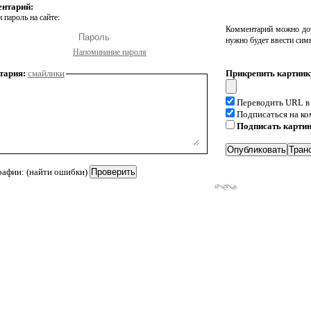
ентарий:
 пароль на сайте:
Комментарий можно доб
нужно будет ввести сим
Напоминание пароля
тария:
смайлики
Прикрепить картинк
Переводить URL в
Подписаться на к
Подписать карти
рафии: (найти ошибки)