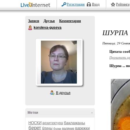
Регистрация
Вход
Рейтинги
Записи
Друзья
Комментарии
koroleva-guseva
ШУРПА
Пятница, 29 Сентя
Цитата со
Прочитать ц
Шурпа ... по
В друзья
Метки
-
баклажаны
НОСКИ
архитектура
берет
варежки
блины
валяние
булки