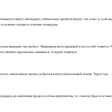
поварится минут пятнадцать, обязательно пробуем шурпу «на соль» и, если надо
 остальные специи и сушеные помидоры.
 огонь выводим «на свечку». Накрываем котел крышкой и пусть себе томится. У
этот момент параллельно занимался. А шурпа томилась.
в почти самом начале процесса бросил в котел пцчок всякой зелени. Укроп там 
надцать до окончания процесса огонь практически, т.е. совсем убрал и оставил