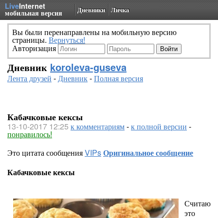
Live
Internet
Дневники
Личка
мобильная версия
Вы были перенаправлены на мобильную версию
страницы.
Вернуться!
Авторизация
Дневник
koroleva-guseva
Лента друзей
-
Дневник
-
Полная версия
Кабачковые кексы
13-10-2017 12:25
к комментариям
-
к полной версии
-
понравилось!
Это цитата сообщения
VIPs
Оригинальное сообщение
Кабачковые кексы
Считаю
это