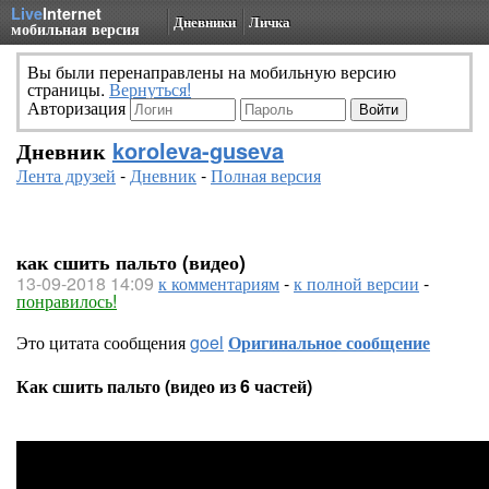
Live
Internet
Дневники
Личка
мобильная версия
Вы были перенаправлены на мобильную версию
страницы.
Вернуться!
Авторизация
Дневник
koroleva-guseva
Лента друзей
-
Дневник
-
Полная версия
как сшить пальто (видео)
13-09-2018 14:09
к комментариям
-
к полной версии
-
понравилось!
Это цитата сообщения
goel
Оригинальное сообщение
Как сшить пальто (видео из 6 частей)